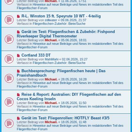
Letzter Beitrag von
Michael.
«
11.06.2026, 17:51
e
g
Verfasst in
Hinweise auf neue Beiträge und News im redaktionellen Teil des
r
Fliegenfischer-Forum
B
e
N
R-L. Winston 15 ft. Speyrute 10 WT - 4-teilig
i
e
Letzter Beitrag von
t
stillwater
«
09.06.2026, 21:37
u
Verfasst in
r
Fliegenfischen-Zubehör: Biete/Suche
e
a
r
g
N
Gerät im Test: Fliegenfischen & Zubehör: Fishpond
B
e
Riverkeeper Digital Thermometer
e
u
Letzter Beitrag von
i
Michael.
«
05.06.2026, 18:01
e
Verfasst in
t
Hinweise auf neue Beiträge und News im redaktionellen Teil des
r
Fliegenfischer-Forum
r
B
a
e
g
N
Cortland 333 DT
i
e
Letzter Beitrag von
t
MahiMahi
«
02.06.2026, 15:27
u
Verfasst in
r
Fliegenfischen-Zubehör: Biete/Suche
e
a
r
g
N
Buchbesprechung: Fliegenfischen heute | Das
B
e
Praxishandbuch
e
u
Letzter Beitrag von
i
Michael.
«
28.05.2026, 16:28
e
Verfasst in
t
Hinweise auf neue Beiträge und News im redaktionellen Teil des
r
Fliegenfischer-Forum
r
B
a
e
g
N
Reise & Report: Australien: DIY Fliegenfischen auf den
i
e
Cocos Keeling Inseln
t
u
r
Letzter Beitrag von
Michael.
«
18.05.2026, 11:50
e
a
Verfasst in
Hinweise auf neue Beiträge und News im redaktionellen Teil des
r
g
Fliegenfischer-Forum
B
e
N
Gerät im Test: Fliegenrollen: HOTFLY Beast #3/5
i
e
Letzter Beitrag von
t
Michael.
«
18.05.2026, 11:48
u
Verfasst in
r
Hinweise auf neue Beiträge und News im redaktionellen Teil des
e
Fliegenfischer-Forum
a
r