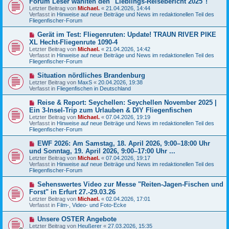
Forum Leser wählten den "Lieblings-Reisebericht 2025"!
t
u
r
Letzter Beitrag von
Michael.
«
21.04.2026, 14:44
e
a
Verfasst in
Hinweise auf neue Beiträge und News im redaktionellen Teil des
r
g
Fliegenfischer-Forum
B
e
N
Gerät im Test: Fliegenruten: Update! TRAUN RIVER PIKE
i
e
XL Hecht-Fliegenrute 1090-4
t
u
r
Letzter Beitrag von
Michael.
«
21.04.2026, 14:42
e
a
Verfasst in
Hinweise auf neue Beiträge und News im redaktionellen Teil des
r
g
Fliegenfischer-Forum
B
e
N
Situation nördliches Brandenburg
i
e
Letzter Beitrag von
t
MaxS
«
20.04.2026, 19:38
u
Verfasst in
r
Fliegenfischen in Deutschland
e
a
r
g
N
Reise & Report: Seychellen: Seychellen November 2025 |
B
e
Ein 3-Insel-Trip zum Urlauben & DIY Fliegenfischen
e
u
Letzter Beitrag von
i
Michael.
«
07.04.2026, 19:19
e
Verfasst in
t
Hinweise auf neue Beiträge und News im redaktionellen Teil des
r
Fliegenfischer-Forum
r
B
a
e
g
N
EWF 2026: Am Samstag, 18. April 2026, 9:00–18:00 Uhr
i
e
und Sonntag, 19. April 2026, 9:00–17:00 Uhr ...
t
u
r
Letzter Beitrag von
Michael.
«
07.04.2026, 19:17
e
a
Verfasst in
Hinweise auf neue Beiträge und News im redaktionellen Teil des
r
g
Fliegenfischer-Forum
B
e
N
Sehenswertes Video zur Messe "Reiten-Jagen-Fischen und
i
e
Forst" in Erfurt 27.-29.03.26
t
u
r
Letzter Beitrag von
Michael.
«
02.04.2026, 17:01
e
a
Verfasst in
Film-, Video- und Foto-Ecke
r
g
B
N
Unsere OSTER Angebote
e
e
Letzter Beitrag von
i
Heußerer
«
27.03.2026, 15:35