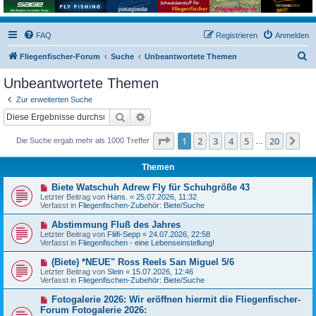
FAQ
Registrieren
Anmelden
S
Fliegenfischer-Forum
Suche
Unbeantwortete Themen
u
Unbeantwortete Themen
c
Zur erweiterten Suche
h
Suche
Erweiterte Suche
e
Seite
1
von
20
1
2
3
4
5
20
Nä
Die Suche ergab mehr als 1000 Treffer
…
Themen
N
Biete Watschuh Adrew Fly für Schuhgröße 43
e
Letzter Beitrag von
Hans.
«
25.07.2026, 11:32
u
Verfasst in
Fliegenfischen-Zubehör: Biete/Suche
e
r
N
Abstimmung Fluß des Jahres
B
e
Letzter Beitrag von
Fliifi-Sepp
«
24.07.2026, 22:58
e
u
Verfasst in
Fliegenfischen - eine Lebenseinstellung!
i
e
t
r
N
(Biete) *NEUE" Ross Reels San Miguel 5/6
r
B
e
a
Letzter Beitrag von
Slein
«
15.07.2026, 12:46
e
u
g
Verfasst in
Fliegenfischen-Zubehör: Biete/Suche
i
e
t
r
N
Fotogalerie 2026: Wir eröffnen hiermit die Fliegenfischer-
r
B
e
a
Forum Fotogalerie 2026:
e
u
g