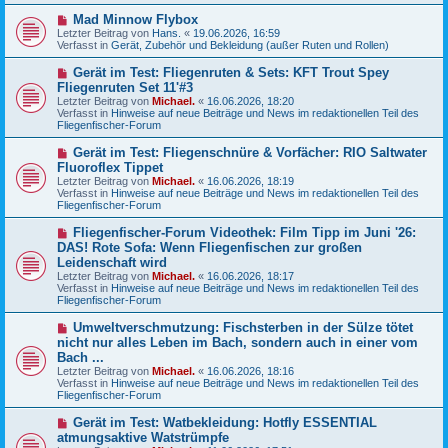
e
N
Mad Minnow Flybox
i
e
Letzter Beitrag von
t
Hans.
«
19.06.2026, 16:59
u
Verfasst in
r
Gerät, Zubehör und Bekleidung (außer Ruten und Rollen)
e
a
r
g
N
Gerät im Test: Fliegenruten & Sets: KFT Trout Spey
B
e
Fliegenruten Set 11'#3
e
u
Letzter Beitrag von
i
Michael.
«
16.06.2026, 18:20
e
Verfasst in
t
Hinweise auf neue Beiträge und News im redaktionellen Teil des
r
Fliegenfischer-Forum
r
B
a
e
g
N
Gerät im Test: Fliegenschnüre & Vorfächer: RIO Saltwater
i
e
Fluoroflex Tippet
t
u
r
Letzter Beitrag von
Michael.
«
16.06.2026, 18:19
e
a
Verfasst in
Hinweise auf neue Beiträge und News im redaktionellen Teil des
r
g
Fliegenfischer-Forum
B
e
N
Fliegenfischer-Forum Videothek: Film Tipp im Juni '26:
i
e
DAS! Rote Sofa: Wenn Fliegenfischen zur großen
t
u
r
Leidenschaft wird
e
a
Letzter Beitrag von
Michael.
«
16.06.2026, 18:17
r
g
Verfasst in
Hinweise auf neue Beiträge und News im redaktionellen Teil des
B
Fliegenfischer-Forum
e
i
N
t
Umweltverschmutzung: Fischsterben in der Sülze tötet
e
r
nicht nur alles Leben im Bach, sondern auch in einer vom
u
a
Bach ...
e
g
Letzter Beitrag von
Michael.
«
16.06.2026, 18:16
r
Verfasst in
Hinweise auf neue Beiträge und News im redaktionellen Teil des
B
Fliegenfischer-Forum
e
i
N
t
Gerät im Test: Watbekleidung: Hotfly ESSENTIAL
e
r
atmungsaktive Watstrümpfe
u
a