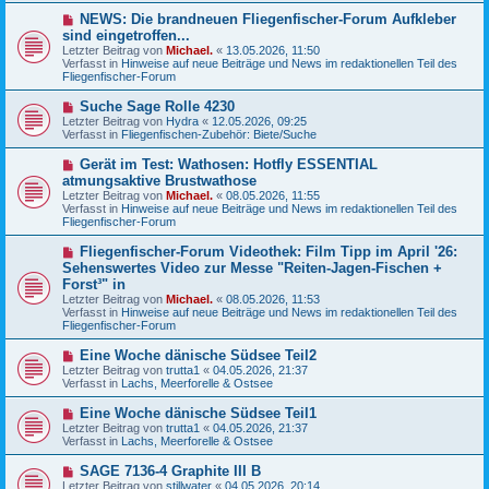
g
B
N
NEWS: Die brandneuen Fliegenfischer-Forum Aufkleber
e
e
sind eingetroffen...
i
u
Letzter Beitrag von
t
Michael.
«
13.05.2026, 11:50
e
Verfasst in
r
Hinweise auf neue Beiträge und News im redaktionellen Teil des
r
Fliegenfischer-Forum
a
B
g
e
N
Suche Sage Rolle 4230
i
e
Letzter Beitrag von
t
Hydra
«
12.05.2026, 09:25
u
Verfasst in
r
Fliegenfischen-Zubehör: Biete/Suche
e
a
r
g
N
Gerät im Test: Wathosen: Hotfly ESSENTIAL
B
e
atmungsaktive Brustwathose
e
u
Letzter Beitrag von
i
Michael.
«
08.05.2026, 11:55
e
Verfasst in
t
Hinweise auf neue Beiträge und News im redaktionellen Teil des
r
Fliegenfischer-Forum
r
B
a
e
g
N
Fliegenfischer-Forum Videothek: Film Tipp im April '26:
i
e
Sehenswertes Video zur Messe "Reiten-Jagen-Fischen +
t
u
r
Forst³" in
e
a
Letzter Beitrag von
Michael.
«
08.05.2026, 11:53
r
g
Verfasst in
Hinweise auf neue Beiträge und News im redaktionellen Teil des
B
Fliegenfischer-Forum
e
i
N
t
Eine Woche dänische Südsee Teil2
e
r
Letzter Beitrag von
trutta1
«
04.05.2026, 21:37
u
a
Verfasst in
Lachs, Meerforelle & Ostsee
e
g
r
N
Eine Woche dänische Südsee Teil1
B
e
Letzter Beitrag von
trutta1
«
04.05.2026, 21:37
e
u
Verfasst in
Lachs, Meerforelle & Ostsee
i
e
t
r
N
SAGE 7136-4 Graphite III B
r
B
e
a
Letzter Beitrag von
stillwater
«
04.05.2026, 20:14
e