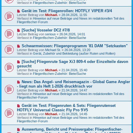
u
g
Verfasst in
Fliegenfischen-Zubehör: Biete/Suche
i
e
t
r
N
Gerät im Test: Fliegenrollen: HOTFLY VIPER #3/4
r
B
e
a
Letzter Beitrag von
Michael.
«
28.04.2026, 11:55
e
u
g
Verfasst in
Hinweise auf neue Beiträge und News im redaktionellen Teil des
i
e
Fliegenfischer-Forum
t
r
r
B
N
[Suche] Vosseler DC2 #7/8
a
e
e
g
Letzter Beitrag von
serious
«
26.04.2026, 14:01
i
u
Verfasst in
Fliegenfischen-Zubehör: Biete/Suche
t
e
r
r
N
Schwarmwissen: Fliegenprogramm '81 DAM "Setzkasten"
a
B
e
g
Letzter Beitrag von
Michael St.
«
26.04.2026, 13:20
e
u
Verfasst in
Gerät, Zubehör und Bekleidung (außer Ruten und Rollen)
i
e
t
r
N
[Suche] Fliegenrute Sage Xi3 809-4 oder Einzelteile davon
r
B
e
a
gesucht
e
u
g
Letzter Beitrag von
i
Michael.
«
21.04.2026, 15:40
e
Verfasst in
t
Fliegenfischen-Zubehör: Biete/Suche
r
r
B
a
N
News: Das Angel- und Reisemagazin - Global Game Angler
e
g
e
- liegt nun als Heft 1-2026 druckfrisch vor
i
u
t
Letzter Beitrag von
Michael.
«
21.04.2026, 14:47
e
r
Verfasst in
Hinweise auf neue Beiträge und News im redaktionellen Teil des
r
a
Fliegenfischer-Forum
B
g
e
N
Gerät im Test: Fliegenruten & Sets: Fliegenrutenset
i
e
HOTFLY Universal Classic Fly Pro 9'#5
t
u
r
Letzter Beitrag von
Michael.
«
21.04.2026, 14:45
e
a
Verfasst in
Hinweise auf neue Beiträge und News im redaktionellen Teil des
r
g
Fliegenfischer-Forum
B
e
N
Auswertung, Bericht und Preisvergabe: Fliegenfischer-
i
e