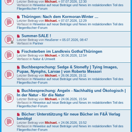
Letzter Beitrag von
i
Michael.
«
07.07.2026, 12:30
e
Verfasst in
t
Hinweise auf neue Beiträge und News im redaktionellen Teil des
r
Fliegenfischer-Forum
r
B
a
e
g
N
Thüringen: Nach dem Kormoran-Winter …
i
e
Letzter Beitrag von
t
Michael.
«
07.07.2026, 12:29
u
Verfasst in
r
Hinweise auf neue Beiträge und News im redaktionellen Teil des
e
Fliegenfischer-Forum
a
r
g
B
N
Summer-SALE !
e
e
Letzter Beitrag von
Heußerer
«
05.07.2026, 08:47
i
u
Verfasst in
Partner
t
e
r
r
N
Fischsterben im Landkreis Gotha/Thüringen
a
B
e
g
Letzter Beitrag von
Michael.
«
30.06.2026, 12:54
e
u
Verfasst in
Natur & Umwelt
i
e
t
r
N
Buchbesprechung: Sedge & Stonefly | Tying Images,
r
B
e
a
Pupae, Nymphs, Larvae | von Roberto Messori
e
u
g
Letzter Beitrag von
i
Michael.
«
26.06.2026, 15:11
e
Verfasst in
t
Hinweise auf neue Beiträge und News im redaktionellen Teil des
r
Fliegenfischer-Forum
r
B
a
e
g
N
Buchbesprechung: Angeln - Nachhaltig und Ökologisch |
i
e
In der Natur - für die Natur
t
u
r
Letzter Beitrag von
Michael.
«
24.06.2026, 15:54
e
a
Verfasst in
Hinweise auf neue Beiträge und News im redaktionellen Teil des
r
g
Fliegenfischer-Forum
B
e
N
Bücher: Unterstützung für neue Bücher im F&Ä Verlag
i
e
benötigt
t
u
r
Letzter Beitrag von
Michael.
«
24.06.2026, 15:52
e
a
Verfasst in
Hinweise auf neue Beiträge und News im redaktionellen Teil des
r
g
Fliegenfischer-Forum
B