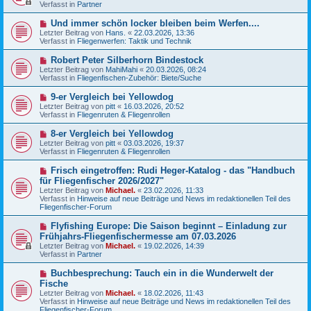
u
Verfasst in
t
Partner
e
r
r
a
N
Und immer schön locker bleiben beim Werfen....
B
g
e
Letzter Beitrag von
Hans.
«
22.03.2026, 13:36
e
u
Verfasst in
Fliegenwerfen: Taktik und Technik
i
e
t
r
N
Robert Peter Silberhorn Bindestock
r
B
e
a
Letzter Beitrag von
MahiMahi
«
20.03.2026, 08:24
e
u
g
Verfasst in
Fliegenfischen-Zubehör: Biete/Suche
i
e
t
r
N
9-er Vergleich bei Yellowdog
r
B
e
a
Letzter Beitrag von
pitt
«
16.03.2026, 20:52
e
u
g
Verfasst in
Fliegenruten & Fliegenrollen
i
e
t
r
N
8-er Vergleich bei Yellowdog
r
B
e
a
Letzter Beitrag von
pitt
«
03.03.2026, 19:37
e
u
g
Verfasst in
Fliegenruten & Fliegenrollen
i
e
t
r
N
Frisch eingetroffen: Rudi Heger-Katalog - das "Handbuch
r
B
e
a
für Fliegenfischer 2026/2027"
e
u
g
Letzter Beitrag von
i
Michael.
«
23.02.2026, 11:33
e
Verfasst in
t
Hinweise auf neue Beiträge und News im redaktionellen Teil des
r
Fliegenfischer-Forum
r
B
a
e
g
N
Flyfishing Europe: Die Saison beginnt – Einladung zur
i
e
Frühjahrs-Fliegenfischermesse am 07.03.2026
t
u
r
Letzter Beitrag von
Michael.
«
19.02.2026, 14:39
e
a
Verfasst in
Partner
r
g
B
N
Buchbesprechung: Tauch ein in die Wunderwelt der
e
e
Fische
i
u
t
Letzter Beitrag von
Michael.
«
18.02.2026, 11:43
e
r
Verfasst in
Hinweise auf neue Beiträge und News im redaktionellen Teil des
r
a
Fliegenfischer-Forum