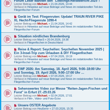
Forum Leser wählten den "Lieblings-Reisebericht 2025"!
t
u
r
Letzter Beitrag von
Michael.
«
21.04.2026, 14:44
e
a
Verfasst in
Hinweise auf neue Beiträge und News im redaktionellen Teil des
r
g
Fliegenfischer-Forum
B
e
N
Gerät im Test: Fliegenruten: Update! TRAUN RIVER PIKE
i
e
XL Hecht-Fliegenrute 1090-4
t
u
r
Letzter Beitrag von
Michael.
«
21.04.2026, 14:42
e
a
Verfasst in
Hinweise auf neue Beiträge und News im redaktionellen Teil des
r
g
Fliegenfischer-Forum
B
e
N
Situation nördliches Brandenburg
i
e
Letzter Beitrag von
t
MaxS
«
20.04.2026, 19:38
u
Verfasst in
r
Fliegenfischen in Deutschland
e
a
r
g
N
Reise & Report: Seychellen: Seychellen November 2025 |
B
e
Ein 3-Insel-Trip zum Urlauben & DIY Fliegenfischen
e
u
Letzter Beitrag von
i
Michael.
«
07.04.2026, 19:19
e
Verfasst in
t
Hinweise auf neue Beiträge und News im redaktionellen Teil des
r
Fliegenfischer-Forum
r
B
a
e
g
N
EWF 2026: Am Samstag, 18. April 2026, 9:00–18:00 Uhr
i
e
und Sonntag, 19. April 2026, 9:00–17:00 Uhr ...
t
u
r
Letzter Beitrag von
Michael.
«
07.04.2026, 19:17
e
a
Verfasst in
Hinweise auf neue Beiträge und News im redaktionellen Teil des
r
g
Fliegenfischer-Forum
B
e
N
Sehenswertes Video zur Messe "Reiten-Jagen-Fischen und
i
e
Forst" in Erfurt 27.-29.03.26
t
u
r
Letzter Beitrag von
Michael.
«
02.04.2026, 17:01
e
a
Verfasst in
Film-, Video- und Foto-Ecke
r
g
B
N
Unsere OSTER Angebote
e
e
Letzter Beitrag von
i
Heußerer
«
27.03.2026, 15:35