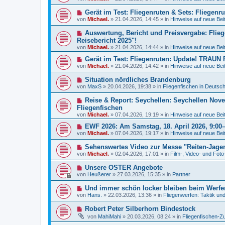
u
r
e
e
a
N
Gerät im Test: Fliegenruten & Sets: Fliegenr
i
r
g
e
t
von
Michael.
»
21.04.2026, 14:45
» in
Hinweise auf neue Bei
B
u
r
e
e
a
N
Auswertung, Bericht und Preisvergabe: Flieg
i
r
g
e
t
Reisebericht 2025"!
B
u
r
von
e
Michael.
»
21.04.2026, 14:44
» in
Hinweise auf neue Bei
e
a
i
r
g
N
Gerät im Test: Fliegenruten: Update! TRAUN
t
B
e
r
von
Michael.
»
21.04.2026, 14:42
» in
Hinweise auf neue Bei
e
u
a
i
e
g
N
Situation nördliches Brandenburg
t
r
e
r
von
MaxS
»
20.04.2026, 19:38
» in
Fliegenfischen in Deutsc
B
u
a
e
e
g
N
Reise & Report: Seychellen: Seychellen Nove
i
r
e
t
Fliegenfischen
B
u
r
von
e
Michael.
»
07.04.2026, 19:19
» in
Hinweise auf neue Bei
e
a
i
r
g
N
EWF 2026: Am Samstag, 18. April 2026, 9:00–1
t
B
e
r
von
Michael.
»
07.04.2026, 19:17
» in
Hinweise auf neue Bei
e
u
a
i
e
g
N
Sehenswertes Video zur Messe "Reiten-Jagen-
t
r
e
r
von
Michael.
»
02.04.2026, 17:01
» in
Film-, Video- und Fot
B
u
a
e
e
g
N
Unsere OSTER Angebote
i
r
e
t
von
Heußerer
»
27.03.2026, 15:35
» in
Partner
B
u
r
e
e
a
N
Und immer schön locker bleiben beim Werfen
i
r
g
e
t
von
Hans.
»
22.03.2026, 13:36
» in
Fliegenwerfen: Taktik un
B
u
r
e
e
a
N
Robert Peter Silberhorn Bindestock
i
r
g
e
t
von
MahiMahi
»
20.03.2026, 08:24
» in
Fliegenfischen-Z
B
u
r
e