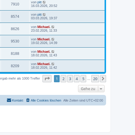
von
pitt
7910
16.03.2026, 20:52
von
pitt
8574
03.03.2026, 19:37
von
Michael.
8626
23.02.2026, 11:33
von
Michael.
9530
19.02.2026, 14:39
von
Michael.
8188
18.02.2026, 11:43
von
Michael.
8209
18.02.2026, 11:42
Seite
1
von
20
1
2
3
4
5
20
Nächste
ergab mehr als 1000 Treffer
…
Gehe zu
Kontakt
Alle Cookies löschen
Alle Zeiten sind
UTC+02:00