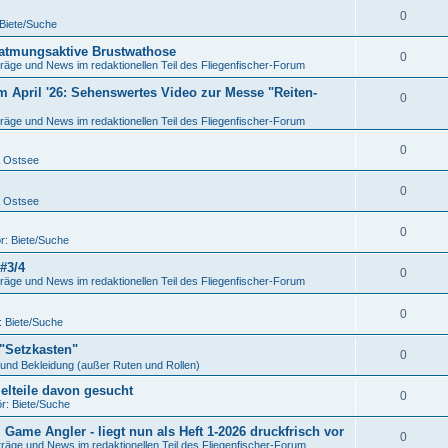
0
 Biete/Suche
 atmungsaktive Brustwathose
0
räge und News im redaktionellen Teil des Fliegenfischer-Forum
m April '26: Sehenswertes Video zur Messe "Reiten-
0
räge und News im redaktionellen Teil des Fliegenfischer-Forum
0
& Ostsee
0
& Ostsee
0
r: Biete/Suche
#3/4
0
räge und News im redaktionellen Teil des Fliegenfischer-Forum
0
: Biete/Suche
"Setzkasten"
0
und Bekleidung (außer Ruten und Rollen)
elteile davon gesucht
0
r: Biete/Suche
Game Angler - liegt nun als Heft 1-2026 druckfrisch vor
0
träge und News im redaktionellen Teil des Fliegenfischer-Forum