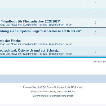
0
0
s "Handbuch für Fliegenfischer 2026/2027"
0
räge und News im redaktionellen Teil des Fliegenfischer-Forum
ladung zur Frühjahrs-Fliegenfischermesse am 07.03.2026
0
elt der Fische
0
räge und News im redaktionellen Teil des Fliegenfischer-Forum
 Deutschland, Österreich und der Schweiz
0
räge und News im redaktionellen Teil des Fliegenfischer-Forum
Die Suche 
Powered by
phpBB
® Forum Software © phpBB Limited
Deutsche Übersetzung durch
phpBB.de
Datenschutz
|
Nutzungsbedingungen