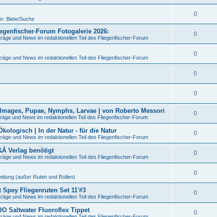
0
r: Biete/Suche
liegenfischer-Forum Fotogalerie 2026:
0
träge und News im redaktionellen Teil des Fliegenfischer-Forum
0
träge und News im redaktionellen Teil des Fliegenfischer-Forum
0
0
 Images, Pupae, Nymphs, Larvae | von Roberto Messori
0
räge und News im redaktionellen Teil des Fliegenfischer-Forum
logisch | In der Natur - für die Natur
0
träge und News im redaktionellen Teil des Fliegenfischer-Forum
&Ä Verlag benötigt
0
träge und News im redaktionellen Teil des Fliegenfischer-Forum
0
eidung (außer Ruten und Rollen)
t Spey Fliegenruten Set 11'#3
0
träge und News im redaktionellen Teil des Fliegenfischer-Forum
IO Saltwater Fluoroflex Tippet
0
träge und News im redaktionellen Teil des Fliegenfischer-Forum