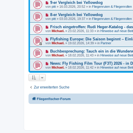
e
a
N
9-er Vergleich bei Yellowdog
i
r
g
e
t
von
pitt
»
16.03.2026, 20:52
» in
Fliegenruten & Fliegenrollen
B
u
r
e
e
a
N
8-er Vergleich bei Yellowdog
i
r
g
e
t
von
pitt
»
03.03.2026, 19:37
» in
Fliegenruten & Fliegenrollen
B
u
r
e
e
a
N
Frisch eingetroffen: Rudi Heger-Katalog - da
i
r
g
e
t
von
Michael.
»
23.02.2026, 11:33
» in
Hinweise auf neue Beit
B
u
r
e
e
a
N
Flyfishing Europe: Die Saison beginnt – Ein
i
r
g
e
t
von
Michael.
»
19.02.2026, 14:39
» in
Partner
B
u
r
e
e
a
N
Buchbesprechung: Tauch ein in die Wunderw
i
r
g
e
t
von
Michael.
»
18.02.2026, 11:43
» in
Hinweise auf neue Beit
B
u
r
e
e
a
N
News: Fly Fishing Film Tour (F3T) 2026 - in
i
r
g
e
t
von
Michael.
»
18.02.2026, 11:42
» in
Hinweise auf neue Beit
B
u
r
e
e
a
i
r
g
t
B
r
e
a
Zur erweiterten Suche
i
g
t
r
a
Fliegenfischer-Forum
g