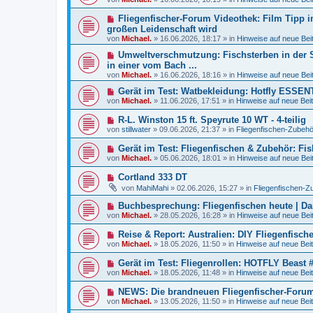
B
u
r
e
e
a
N
Fliegenfischer-Forum Videothek: Film Tipp i
i
r
g
e
t
großen Leidenschaft wird
B
u
r
von
e
Michael.
»
16.06.2026, 18:17
» in
Hinweise auf neue Bei
e
a
i
r
g
N
Umweltverschmutzung: Fischsterben in der Sü
t
B
e
r
in einer vom Bach ...
e
u
a
von
Michael.
»
16.06.2026, 18:16
» in
Hinweise auf neue Bei
i
e
g
t
r
N
Gerät im Test: Watbekleidung: Hotfly ESSE
r
B
e
von
a
Michael.
»
11.06.2026, 17:51
» in
Hinweise auf neue Beit
e
u
g
i
e
N
R-L. Winston 15 ft. Speyrute 10 WT - 4-teilig
t
r
e
r
von
stillwater
»
09.06.2026, 21:37
» in
Fliegenfischen-Zubehö
B
u
a
e
e
g
N
Gerät im Test: Fliegenfischen & Zubehör: Fi
i
r
e
t
von
Michael.
»
05.06.2026, 18:01
» in
Hinweise auf neue Bei
B
u
r
e
e
a
N
Cortland 333 DT
i
r
g
e
t
von
MahiMahi
»
02.06.2026, 15:27
» in
Fliegenfischen-Z
B
u
r
e
e
a
N
Buchbesprechung: Fliegenfischen heute | D
i
r
g
e
t
von
Michael.
»
28.05.2026, 16:28
» in
Hinweise auf neue Bei
B
u
r
e
e
a
N
Reise & Report: Australien: DIY Fliegenfisch
i
r
g
e
t
von
Michael.
»
18.05.2026, 11:50
» in
Hinweise auf neue Beit
B
u
r
e
e
a
N
Gerät im Test: Fliegenrollen: HOTFLY Beast #
i
r
g
e
t
von
Michael.
»
18.05.2026, 11:48
» in
Hinweise auf neue Beit
B
u
r
e
e
a
N
NEWS: Die brandneuen Fliegenfischer-Forum A
i
r
g
e
t
von
Michael.
»
13.05.2026, 11:50
» in
Hinweise auf neue Beit
B
u
r
e