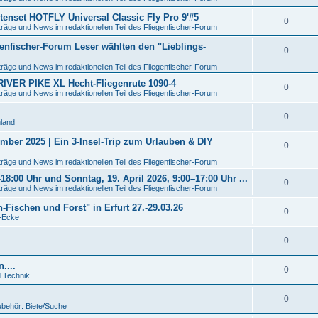
utenset HOTFLY Universal Classic Fly Pro 9'#5
0
träge und News im redaktionellen Teil des Fliegenfischer-Forum
enfischer-Forum Leser wählten den "Lieblings-
0
träge und News im redaktionellen Teil des Fliegenfischer-Forum
 RIVER PIKE XL Hecht-Fliegenrute 1090-4
0
träge und News im redaktionellen Teil des Fliegenfischer-Forum
0
hland
mber 2025 | Ein 3-Insel-Trip zum Urlauben & DIY
0
träge und News im redaktionellen Teil des Fliegenfischer-Forum
8:00 Uhr und Sonntag, 19. April 2026, 9:00–17:00 Uhr ...
0
träge und News im redaktionellen Teil des Fliegenfischer-Forum
Fischen und Forst" in Erfurt 27.-29.03.26
0
o-Ecke
0
....
0
d Technik
0
ubehör: Biete/Suche