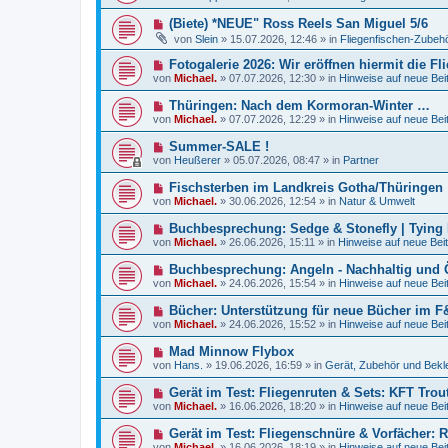
u
e
e
N
(Biete) *NEUE" Ross Reels San Miguel 5/6
i
r
e
t
von
Slein
»
15.07.2026, 12:46
» in
Fliegenfischen-Zubehö
B
u
r
e
e
a
N
Fotogalerie 2026: Wir eröffnen hiermit die F
i
r
g
e
t
von
Michael.
»
07.07.2026, 12:30
» in
Hinweise auf neue Bei
B
u
r
e
e
a
N
Thüringen: Nach dem Kormoran-Winter …
i
r
g
e
t
von
Michael.
»
07.07.2026, 12:29
» in
Hinweise auf neue Bei
B
u
r
e
e
a
N
Summer-SALE !
i
r
g
e
t
von
Heußerer
»
05.07.2026, 08:47
» in
Partner
B
u
r
e
e
a
N
Fischsterben im Landkreis Gotha/Thüringen
i
r
g
e
t
von
Michael.
»
30.06.2026, 12:54
» in
Natur & Umwelt
B
u
r
e
e
a
N
Buchbesprechung: Sedge & Stonefly | Tying
i
r
g
e
t
von
Michael.
»
26.06.2026, 15:11
» in
Hinweise auf neue Beit
B
u
r
e
e
a
N
Buchbesprechung: Angeln - Nachhaltig und Öko
i
r
g
e
t
von
Michael.
»
24.06.2026, 15:54
» in
Hinweise auf neue Bei
B
u
r
e
e
a
N
Bücher: Unterstützung für neue Bücher im F
i
r
g
e
t
von
Michael.
»
24.06.2026, 15:52
» in
Hinweise auf neue Bei
B
u
r
e
e
a
N
Mad Minnow Flybox
i
r
g
e
t
von
Hans.
»
19.06.2026, 16:59
» in
Gerät, Zubehör und Bekl
B
u
r
e
e
a
N
Gerät im Test: Fliegenruten & Sets: KFT Trou
i
r
g
e
t
von
Michael.
»
16.06.2026, 18:20
» in
Hinweise auf neue Bei
B
u
r
e
e
a
N
Gerät im Test: Fliegenschnüre & Vorfächer: R
i
r
g
e
t
von
Michael.
»
16.06.2026, 18:19
» in
Hinweise auf neue Bei