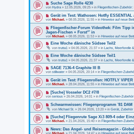
e
a
N
Suche Sage Rolle 4230
i
r
g
e
t
von
Hydra
»
12.05.2026, 09:25
» in
Fliegenfischen-Zubehör:
B
u
r
e
e
a
N
Gerät im Test: Wathosen: Hotfly ESSENTIAL
i
r
g
e
t
von
Michael.
»
08.05.2026, 11:55
» in
Hinweise auf neue Beit
B
u
r
e
e
a
N
Fliegenfischer-Forum Videothek: Film Tipp i
i
r
g
e
t
Jagen-Fischen + Forst³" in
B
u
r
von
e
Michael.
»
08.05.2026, 11:53
» in
Hinweise auf neue Beit
e
a
i
r
g
N
Eine Woche dänische Südsee Teil2
t
B
e
r
von
trutta1
»
04.05.2026, 21:37
» in
Lachs, Meerforelle 
e
u
a
i
e
g
N
Eine Woche dänische Südsee Teil1
t
r
e
r
von
trutta1
»
04.05.2026, 21:37
» in
Lachs, Meerforelle 
B
u
a
e
e
g
N
SAGE 7136-4 Graphite III B
i
r
e
t
von
stillwater
»
04.05.2026, 20:14
» in
Fliegenfischen-Zubehö
B
u
r
e
e
a
N
Gerät im Test: Fliegenrollen: HOTFLY VIPER 
i
r
g
e
t
von
Michael.
»
28.04.2026, 11:55
» in
Hinweise auf neue Beit
B
u
r
e
e
a
N
[Suche] Vosseler DC2 #7/8
i
r
g
e
t
von
serious
»
26.04.2026, 14:01
» in
Fliegenfischen-Zubehör
B
u
r
e
e
a
N
Schwarmwissen: Fliegenprogramm '81 DAM 
i
r
g
e
t
von
Michael St.
»
26.04.2026, 13:20
» in
Gerät, Zubehör 
B
u
r
e
e
a
N
[Suche] Fliegenrute Sage Xi3 809-4 oder Einz
i
r
g
e
t
von
Michael.
»
21.04.2026, 15:40
» in
Fliegenfischen-Zubehö
B
u
r
e
e
a
N
News: Das Angel- und Reisemagazin - Global 
i
r
g
e
t
von
Michael.
»
21.04.2026, 14:47
» in
Hinweise auf neue Bei
B