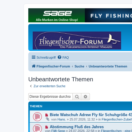
Schnellzugriff
FAQ
Fliegenfischer-Forum
Suche
Unbeantwortete Themen
Unbeantwortete Themen
Zur erweiterten Suche
Suche
Erweiterte Suche
THEMEN
N
Biete Watschuh Adrew Fly für Schuhgröße 4
e
von
Hans.
»
25.07.2026, 11:32
» in
Fliegenfischen-Zubeh
u
e
N
Abstimmung Fluß des Jahres
r
e
von
Fliifi-Sepp
»
24.07.2026, 22:58
» in
Fliegenfischen - eine
B