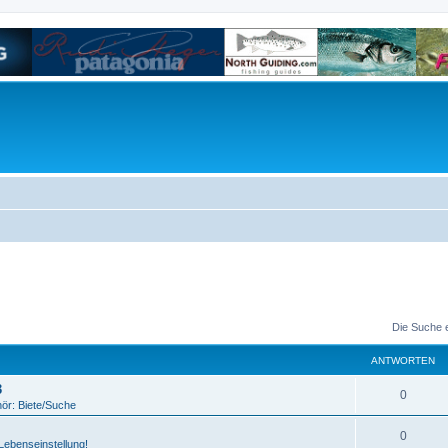
Die Suche 
ANTWORTEN
3
0
ör: Biete/Suche
0
 Lebenseinstellung!