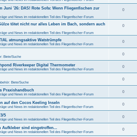
m Juni '26: DAS! Rote Sofa: Wenn Fliegenfischen zur
0
träge und News im redaktionellen Teil des Fliegenfischer-Forum
lze tötet nicht nur alles Leben im Bach, sondern auch
0
träge und News im redaktionellen Teil des Fliegenfischer-Forum
NTIAL atmungsaktive Watstrümpfe
0
räge und News im redaktionellen Teil des Fliegenfischer-Forum
0
r: Biete/Suche
shpond Riverkeeper Digital Thermometer
0
träge und News im redaktionellen Teil des Fliegenfischer-Forum
0
ubehör: Biete/Suche
as Praxishandbuch
0
träge und News im redaktionellen Teil des Fliegenfischer-Forum
en auf den Cocos Keeling Inseln
0
räge und News im redaktionellen Teil des Fliegenfischer-Forum
3/5
0
räge und News im redaktionellen Teil des Fliegenfischer-Forum
ufkleber sind eingetroffen...
0
räge und News im redaktionellen Teil des Fliegenfischer-Forum