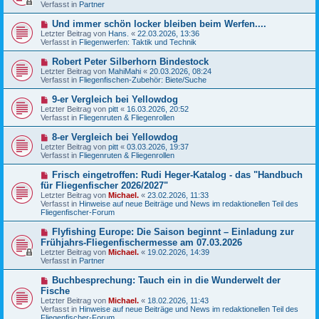
u
Verfasst in
t
Partner
e
r
r
a
N
Und immer schön locker bleiben beim Werfen....
B
g
e
Letzter Beitrag von
Hans.
«
22.03.2026, 13:36
e
u
Verfasst in
Fliegenwerfen: Taktik und Technik
i
e
t
r
N
Robert Peter Silberhorn Bindestock
r
B
e
a
Letzter Beitrag von
MahiMahi
«
20.03.2026, 08:24
e
u
g
Verfasst in
Fliegenfischen-Zubehör: Biete/Suche
i
e
t
r
N
9-er Vergleich bei Yellowdog
r
B
e
a
Letzter Beitrag von
pitt
«
16.03.2026, 20:52
e
u
g
Verfasst in
Fliegenruten & Fliegenrollen
i
e
t
r
N
8-er Vergleich bei Yellowdog
r
B
e
a
Letzter Beitrag von
pitt
«
03.03.2026, 19:37
e
u
g
Verfasst in
Fliegenruten & Fliegenrollen
i
e
t
r
N
Frisch eingetroffen: Rudi Heger-Katalog - das "Handbuch
r
B
e
a
für Fliegenfischer 2026/2027"
e
u
g
Letzter Beitrag von
i
Michael.
«
23.02.2026, 11:33
e
Verfasst in
t
Hinweise auf neue Beiträge und News im redaktionellen Teil des
r
Fliegenfischer-Forum
r
B
a
e
g
N
Flyfishing Europe: Die Saison beginnt – Einladung zur
i
e
Frühjahrs-Fliegenfischermesse am 07.03.2026
t
u
r
Letzter Beitrag von
Michael.
«
19.02.2026, 14:39
e
a
Verfasst in
Partner
r
g
B
N
Buchbesprechung: Tauch ein in die Wunderwelt der
e
e
Fische
i
u
t
Letzter Beitrag von
Michael.
«
18.02.2026, 11:43
e
r
Verfasst in
Hinweise auf neue Beiträge und News im redaktionellen Teil des
r
a
Fliegenfischer-Forum