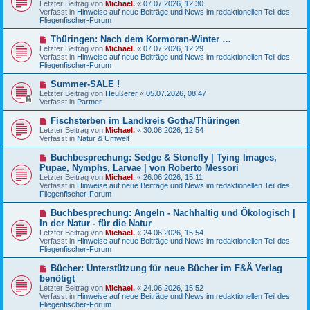
Letzter Beitrag von
i
Michael.
«
07.07.2026, 12:30
e
Verfasst in
t
Hinweise auf neue Beiträge und News im redaktionellen Teil des
r
Fliegenfischer-Forum
r
B
a
e
g
N
Thüringen: Nach dem Kormoran-Winter …
i
e
Letzter Beitrag von
t
Michael.
«
07.07.2026, 12:29
u
Verfasst in
r
Hinweise auf neue Beiträge und News im redaktionellen Teil des
e
Fliegenfischer-Forum
a
r
g
B
N
Summer-SALE !
e
e
Letzter Beitrag von
Heußerer
«
05.07.2026, 08:47
i
u
Verfasst in
Partner
t
e
r
r
N
Fischsterben im Landkreis Gotha/Thüringen
a
B
e
g
Letzter Beitrag von
Michael.
«
30.06.2026, 12:54
e
u
Verfasst in
Natur & Umwelt
i
e
t
r
N
Buchbesprechung: Sedge & Stonefly | Tying Images,
r
B
e
a
Pupae, Nymphs, Larvae | von Roberto Messori
e
u
g
Letzter Beitrag von
i
Michael.
«
26.06.2026, 15:11
e
Verfasst in
t
Hinweise auf neue Beiträge und News im redaktionellen Teil des
r
Fliegenfischer-Forum
r
B
a
e
g
N
Buchbesprechung: Angeln - Nachhaltig und Ökologisch |
i
e
In der Natur - für die Natur
t
u
r
Letzter Beitrag von
Michael.
«
24.06.2026, 15:54
e
a
Verfasst in
Hinweise auf neue Beiträge und News im redaktionellen Teil des
r
g
Fliegenfischer-Forum
B
e
N
Bücher: Unterstützung für neue Bücher im F&Ä Verlag
i
e
benötigt
t
u
r
Letzter Beitrag von
Michael.
«
24.06.2026, 15:52
e
a
Verfasst in
Hinweise auf neue Beiträge und News im redaktionellen Teil des
r
g
Fliegenfischer-Forum
B