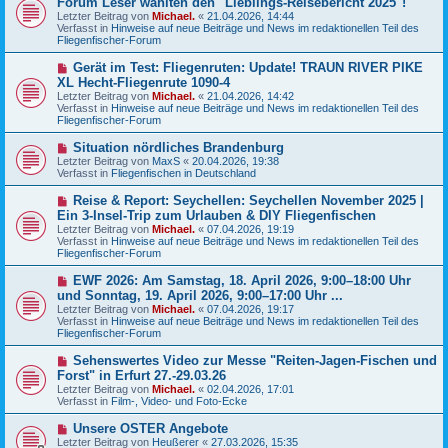
Forum Leser wählten den "Lieblings-Reisebericht 2025"!
t
u
r
Letzter Beitrag von
Michael.
«
21.04.2026, 14:44
e
a
Verfasst in
Hinweise auf neue Beiträge und News im redaktionellen Teil des
r
g
Fliegenfischer-Forum
B
e
N
Gerät im Test: Fliegenruten: Update! TRAUN RIVER PIKE
i
e
XL Hecht-Fliegenrute 1090-4
t
u
r
Letzter Beitrag von
Michael.
«
21.04.2026, 14:42
e
a
Verfasst in
Hinweise auf neue Beiträge und News im redaktionellen Teil des
r
g
Fliegenfischer-Forum
B
e
N
Situation nördliches Brandenburg
i
e
Letzter Beitrag von
t
MaxS
«
20.04.2026, 19:38
u
Verfasst in
r
Fliegenfischen in Deutschland
e
a
r
g
N
Reise & Report: Seychellen: Seychellen November 2025 |
B
e
Ein 3-Insel-Trip zum Urlauben & DIY Fliegenfischen
e
u
Letzter Beitrag von
i
Michael.
«
07.04.2026, 19:19
e
Verfasst in
t
Hinweise auf neue Beiträge und News im redaktionellen Teil des
r
Fliegenfischer-Forum
r
B
a
e
g
N
EWF 2026: Am Samstag, 18. April 2026, 9:00–18:00 Uhr
i
e
und Sonntag, 19. April 2026, 9:00–17:00 Uhr ...
t
u
r
Letzter Beitrag von
Michael.
«
07.04.2026, 19:17
e
a
Verfasst in
Hinweise auf neue Beiträge und News im redaktionellen Teil des
r
g
Fliegenfischer-Forum
B
e
N
Sehenswertes Video zur Messe "Reiten-Jagen-Fischen und
i
e
Forst" in Erfurt 27.-29.03.26
t
u
r
Letzter Beitrag von
Michael.
«
02.04.2026, 17:01
e
a
Verfasst in
Film-, Video- und Foto-Ecke
r
g
B
N
Unsere OSTER Angebote
e
e
Letzter Beitrag von
i
Heußerer
«
27.03.2026, 15:35