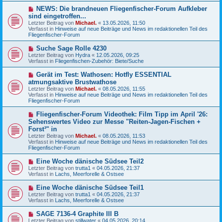
g
B
N
NEWS: Die brandneuen Fliegenfischer-Forum Aufkleber
e
e
sind eingetroffen...
i
u
Letzter Beitrag von
t
Michael.
«
13.05.2026, 11:50
e
Verfasst in
r
Hinweise auf neue Beiträge und News im redaktionellen Teil des
r
Fliegenfischer-Forum
a
B
g
e
N
Suche Sage Rolle 4230
i
e
Letzter Beitrag von
t
Hydra
«
12.05.2026, 09:25
u
Verfasst in
r
Fliegenfischen-Zubehör: Biete/Suche
e
a
r
g
N
Gerät im Test: Wathosen: Hotfly ESSENTIAL
B
e
atmungsaktive Brustwathose
e
u
Letzter Beitrag von
i
Michael.
«
08.05.2026, 11:55
e
Verfasst in
t
Hinweise auf neue Beiträge und News im redaktionellen Teil des
r
Fliegenfischer-Forum
r
B
a
e
g
N
Fliegenfischer-Forum Videothek: Film Tipp im April '26:
i
e
Sehenswertes Video zur Messe "Reiten-Jagen-Fischen +
t
u
r
Forst³" in
e
a
Letzter Beitrag von
Michael.
«
08.05.2026, 11:53
r
g
Verfasst in
Hinweise auf neue Beiträge und News im redaktionellen Teil des
B
Fliegenfischer-Forum
e
i
N
t
Eine Woche dänische Südsee Teil2
e
r
Letzter Beitrag von
trutta1
«
04.05.2026, 21:37
u
a
Verfasst in
Lachs, Meerforelle & Ostsee
e
g
r
N
Eine Woche dänische Südsee Teil1
B
e
Letzter Beitrag von
trutta1
«
04.05.2026, 21:37
e
u
Verfasst in
Lachs, Meerforelle & Ostsee
i
e
t
r
N
SAGE 7136-4 Graphite III B
r
B
e
a
Letzter Beitrag von
stillwater
«
04.05.2026, 20:14
e