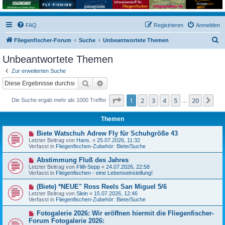
FAQ
Registrieren
Anmelden
S
Fliegenfischer-Forum
Suche
Unbeantwortete Themen
u
Unbeantwortete Themen
c
Zur erweiterten Suche
h
Suche
Erweiterte Suche
e
Seite
1
von
20
1
2
3
4
5
20
Nä
Die Suche ergab mehr als 1000 Treffer
…
Themen
N
Biete Watschuh Adrew Fly für Schuhgröße 43
e
Letzter Beitrag von
Hans.
«
25.07.2026, 11:32
u
Verfasst in
Fliegenfischen-Zubehör: Biete/Suche
e
r
N
Abstimmung Fluß des Jahres
B
e
Letzter Beitrag von
Fliifi-Sepp
«
24.07.2026, 22:58
e
u
Verfasst in
Fliegenfischen - eine Lebenseinstellung!
i
e
t
r
N
(Biete) *NEUE" Ross Reels San Miguel 5/6
r
B
e
a
Letzter Beitrag von
Slein
«
15.07.2026, 12:46
e
u
g
Verfasst in
Fliegenfischen-Zubehör: Biete/Suche
i
e
t
r
N
Fotogalerie 2026: Wir eröffnen hiermit die Fliegenfischer-
r
B
e
a
Forum Fotogalerie 2026:
e
u
g