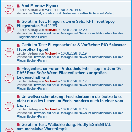
e
N
Mad Minnow Flybox
i
e
Letzter Beitrag von
t
Hans.
«
19.06.2026, 16:59
u
Verfasst in
r
Gerät, Zubehör und Bekleidung (außer Ruten und Rollen)
e
a
r
g
N
Gerät im Test: Fliegenruten & Sets: KFT Trout Spey
B
e
Fliegenruten Set 11'#3
e
u
Letzter Beitrag von
i
Michael.
«
16.06.2026, 18:20
e
Verfasst in
t
Hinweise auf neue Beiträge und News im redaktionellen Teil des
r
Fliegenfischer-Forum
r
B
a
e
g
N
Gerät im Test: Fliegenschnüre & Vorfächer: RIO Saltwater
i
e
Fluoroflex Tippet
t
u
r
Letzter Beitrag von
Michael.
«
16.06.2026, 18:19
e
a
Verfasst in
Hinweise auf neue Beiträge und News im redaktionellen Teil des
r
g
Fliegenfischer-Forum
B
e
N
Fliegenfischer-Forum Videothek: Film Tipp im Juni '26:
i
e
DAS! Rote Sofa: Wenn Fliegenfischen zur großen
t
u
r
Leidenschaft wird
e
a
Letzter Beitrag von
Michael.
«
16.06.2026, 18:17
r
g
Verfasst in
Hinweise auf neue Beiträge und News im redaktionellen Teil des
B
Fliegenfischer-Forum
e
i
N
t
Umweltverschmutzung: Fischsterben in der Sülze tötet
e
r
nicht nur alles Leben im Bach, sondern auch in einer vom
u
a
Bach ...
e
g
Letzter Beitrag von
Michael.
«
16.06.2026, 18:16
r
Verfasst in
Hinweise auf neue Beiträge und News im redaktionellen Teil des
B
Fliegenfischer-Forum
e
i
N
t
Gerät im Test: Watbekleidung: Hotfly ESSENTIAL
e
r
atmungsaktive Watstrümpfe
u
a