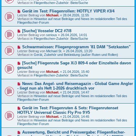
u
g
Verfasst in
Fliegenfischen-Zubehör: Biete/Suche
i
e
t
r
N
Gerät im Test: Fliegenrollen: HOTFLY VIPER #3/4
r
B
e
a
Letzter Beitrag von
Michael.
«
28.04.2026, 11:55
e
u
g
Verfasst in
Hinweise auf neue Beiträge und News im redaktionellen Teil des
i
e
Fliegenfischer-Forum
t
r
r
B
N
[Suche] Vosseler DC2 #7/8
a
e
e
g
Letzter Beitrag von
serious
«
26.04.2026, 14:01
i
u
Verfasst in
Fliegenfischen-Zubehör: Biete/Suche
t
e
r
r
N
Schwarmwissen: Fliegenprogramm '81 DAM "Setzkasten"
a
B
e
g
Letzter Beitrag von
Michael St.
«
26.04.2026, 13:20
e
u
Verfasst in
Gerät, Zubehör und Bekleidung (außer Ruten und Rollen)
i
e
t
r
N
[Suche] Fliegenrute Sage Xi3 809-4 oder Einzelteile davon
r
B
e
a
gesucht
e
u
g
Letzter Beitrag von
i
Michael.
«
21.04.2026, 15:40
e
Verfasst in
t
Fliegenfischen-Zubehör: Biete/Suche
r
r
B
a
N
News: Das Angel- und Reisemagazin - Global Game Angler
e
g
e
- liegt nun als Heft 1-2026 druckfrisch vor
i
u
t
Letzter Beitrag von
Michael.
«
21.04.2026, 14:47
e
r
Verfasst in
Hinweise auf neue Beiträge und News im redaktionellen Teil des
r
a
Fliegenfischer-Forum
B
g
e
N
Gerät im Test: Fliegenruten & Sets: Fliegenrutenset
i
e
HOTFLY Universal Classic Fly Pro 9'#5
t
u
r
Letzter Beitrag von
Michael.
«
21.04.2026, 14:45
e
a
Verfasst in
Hinweise auf neue Beiträge und News im redaktionellen Teil des
r
g
Fliegenfischer-Forum
B
e
N
Auswertung, Bericht und Preisvergabe: Fliegenfischer-
i
e