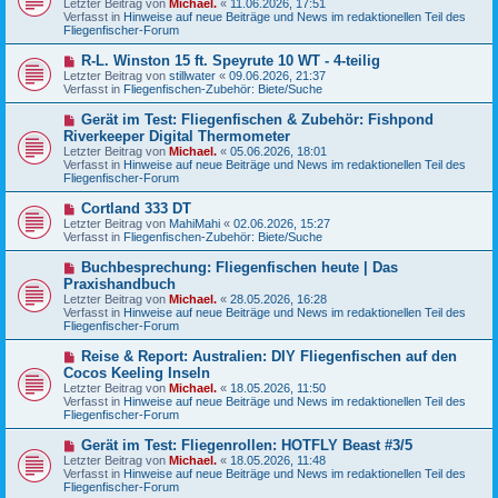
Letzter Beitrag von
Michael.
«
11.06.2026, 17:51
e
g
Verfasst in
Hinweise auf neue Beiträge und News im redaktionellen Teil des
r
Fliegenfischer-Forum
B
e
N
R-L. Winston 15 ft. Speyrute 10 WT - 4-teilig
i
e
Letzter Beitrag von
t
stillwater
«
09.06.2026, 21:37
u
Verfasst in
r
Fliegenfischen-Zubehör: Biete/Suche
e
a
r
g
N
Gerät im Test: Fliegenfischen & Zubehör: Fishpond
B
e
Riverkeeper Digital Thermometer
e
u
Letzter Beitrag von
i
Michael.
«
05.06.2026, 18:01
e
Verfasst in
t
Hinweise auf neue Beiträge und News im redaktionellen Teil des
r
Fliegenfischer-Forum
r
B
a
e
g
N
Cortland 333 DT
i
e
Letzter Beitrag von
t
MahiMahi
«
02.06.2026, 15:27
u
Verfasst in
r
Fliegenfischen-Zubehör: Biete/Suche
e
a
r
g
N
Buchbesprechung: Fliegenfischen heute | Das
B
e
Praxishandbuch
e
u
Letzter Beitrag von
i
Michael.
«
28.05.2026, 16:28
e
Verfasst in
t
Hinweise auf neue Beiträge und News im redaktionellen Teil des
r
Fliegenfischer-Forum
r
B
a
e
g
N
Reise & Report: Australien: DIY Fliegenfischen auf den
i
e
Cocos Keeling Inseln
t
u
r
Letzter Beitrag von
Michael.
«
18.05.2026, 11:50
e
a
Verfasst in
Hinweise auf neue Beiträge und News im redaktionellen Teil des
r
g
Fliegenfischer-Forum
B
e
N
Gerät im Test: Fliegenrollen: HOTFLY Beast #3/5
i
e
Letzter Beitrag von
t
Michael.
«
18.05.2026, 11:48
u
Verfasst in
r
Hinweise auf neue Beiträge und News im redaktionellen Teil des
e
Fliegenfischer-Forum
a
r