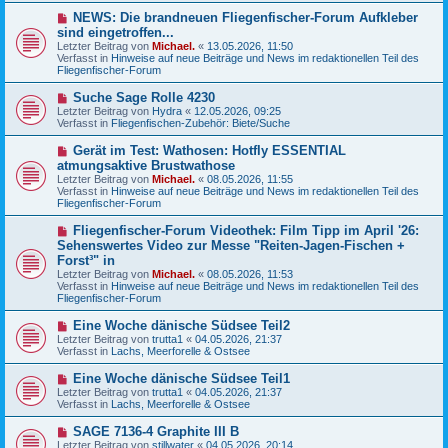
g
B
N
NEWS: Die brandneuen Fliegenfischer-Forum Aufkleber
e
e
sind eingetroffen...
i
u
Letzter Beitrag von
t
Michael.
«
13.05.2026, 11:50
e
Verfasst in
r
Hinweise auf neue Beiträge und News im redaktionellen Teil des
r
Fliegenfischer-Forum
a
B
g
e
N
Suche Sage Rolle 4230
i
e
Letzter Beitrag von
t
Hydra
«
12.05.2026, 09:25
u
Verfasst in
r
Fliegenfischen-Zubehör: Biete/Suche
e
a
r
g
N
Gerät im Test: Wathosen: Hotfly ESSENTIAL
B
e
atmungsaktive Brustwathose
e
u
Letzter Beitrag von
i
Michael.
«
08.05.2026, 11:55
e
Verfasst in
t
Hinweise auf neue Beiträge und News im redaktionellen Teil des
r
Fliegenfischer-Forum
r
B
a
e
g
N
Fliegenfischer-Forum Videothek: Film Tipp im April '26:
i
e
Sehenswertes Video zur Messe "Reiten-Jagen-Fischen +
t
u
r
Forst³" in
e
a
Letzter Beitrag von
Michael.
«
08.05.2026, 11:53
r
g
Verfasst in
Hinweise auf neue Beiträge und News im redaktionellen Teil des
B
Fliegenfischer-Forum
e
i
N
t
Eine Woche dänische Südsee Teil2
e
r
Letzter Beitrag von
trutta1
«
04.05.2026, 21:37
u
a
Verfasst in
Lachs, Meerforelle & Ostsee
e
g
r
N
Eine Woche dänische Südsee Teil1
B
e
Letzter Beitrag von
trutta1
«
04.05.2026, 21:37
e
u
Verfasst in
Lachs, Meerforelle & Ostsee
i
e
t
r
N
SAGE 7136-4 Graphite III B
r
B
e
a
Letzter Beitrag von
stillwater
«
04.05.2026, 20:14
e