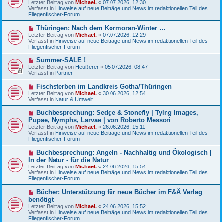
Letzter Beitrag von
i
Michael.
«
07.07.2026, 12:30
e
Verfasst in
t
Hinweise auf neue Beiträge und News im redaktionellen Teil des
r
Fliegenfischer-Forum
r
B
a
e
g
N
Thüringen: Nach dem Kormoran-Winter …
i
e
Letzter Beitrag von
t
Michael.
«
07.07.2026, 12:29
u
Verfasst in
r
Hinweise auf neue Beiträge und News im redaktionellen Teil des
e
Fliegenfischer-Forum
a
r
g
B
N
Summer-SALE !
e
e
Letzter Beitrag von
Heußerer
«
05.07.2026, 08:47
i
u
Verfasst in
Partner
t
e
r
r
N
Fischsterben im Landkreis Gotha/Thüringen
a
B
e
g
Letzter Beitrag von
Michael.
«
30.06.2026, 12:54
e
u
Verfasst in
Natur & Umwelt
i
e
t
r
N
Buchbesprechung: Sedge & Stonefly | Tying Images,
r
B
e
a
Pupae, Nymphs, Larvae | von Roberto Messori
e
u
g
Letzter Beitrag von
i
Michael.
«
26.06.2026, 15:11
e
Verfasst in
t
Hinweise auf neue Beiträge und News im redaktionellen Teil des
r
Fliegenfischer-Forum
r
B
a
e
g
N
Buchbesprechung: Angeln - Nachhaltig und Ökologisch |
i
e
In der Natur - für die Natur
t
u
r
Letzter Beitrag von
Michael.
«
24.06.2026, 15:54
e
a
Verfasst in
Hinweise auf neue Beiträge und News im redaktionellen Teil des
r
g
Fliegenfischer-Forum
B
e
N
Bücher: Unterstützung für neue Bücher im F&Ä Verlag
i
e
benötigt
t
u
r
Letzter Beitrag von
Michael.
«
24.06.2026, 15:52
e
a
Verfasst in
Hinweise auf neue Beiträge und News im redaktionellen Teil des
r
g
Fliegenfischer-Forum
B