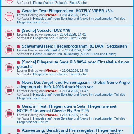
u
g
Verfasst in
Fliegenfischen-Zubehör: Biete/Suche
i
e
t
r
N
Gerät im Test: Fliegenrollen: HOTFLY VIPER #3/4
r
B
e
a
Letzter Beitrag von
Michael.
«
28.04.2026, 11:55
e
u
g
Verfasst in
Hinweise auf neue Beiträge und News im redaktionellen Teil des
i
e
Fliegenfischer-Forum
t
r
r
B
N
[Suche] Vosseler DC2 #7/8
a
e
e
g
Letzter Beitrag von
serious
«
26.04.2026, 14:01
i
u
Verfasst in
Fliegenfischen-Zubehör: Biete/Suche
t
e
r
r
N
Schwarmwissen: Fliegenprogramm '81 DAM "Setzkasten"
a
B
e
g
Letzter Beitrag von
Michael St.
«
26.04.2026, 13:20
e
u
Verfasst in
Gerät, Zubehör und Bekleidung (außer Ruten und Rollen)
i
e
t
r
N
[Suche] Fliegenrute Sage Xi3 809-4 oder Einzelteile davon
r
B
e
a
gesucht
e
u
g
Letzter Beitrag von
i
Michael.
«
21.04.2026, 15:40
e
Verfasst in
t
Fliegenfischen-Zubehör: Biete/Suche
r
r
B
a
N
News: Das Angel- und Reisemagazin - Global Game Angler
e
g
e
- liegt nun als Heft 1-2026 druckfrisch vor
i
u
t
Letzter Beitrag von
Michael.
«
21.04.2026, 14:47
e
r
Verfasst in
Hinweise auf neue Beiträge und News im redaktionellen Teil des
r
a
Fliegenfischer-Forum
B
g
e
N
Gerät im Test: Fliegenruten & Sets: Fliegenrutenset
i
e
HOTFLY Universal Classic Fly Pro 9'#5
t
u
r
Letzter Beitrag von
Michael.
«
21.04.2026, 14:45
e
a
Verfasst in
Hinweise auf neue Beiträge und News im redaktionellen Teil des
r
g
Fliegenfischer-Forum
B
e
N
Auswertung, Bericht und Preisvergabe: Fliegenfischer-
i
e