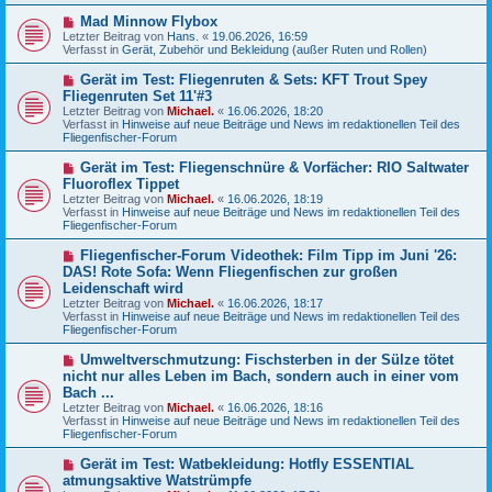
e
N
Mad Minnow Flybox
i
e
Letzter Beitrag von
t
Hans.
«
19.06.2026, 16:59
u
Verfasst in
r
Gerät, Zubehör und Bekleidung (außer Ruten und Rollen)
e
a
r
g
N
Gerät im Test: Fliegenruten & Sets: KFT Trout Spey
B
e
Fliegenruten Set 11'#3
e
u
Letzter Beitrag von
i
Michael.
«
16.06.2026, 18:20
e
Verfasst in
t
Hinweise auf neue Beiträge und News im redaktionellen Teil des
r
Fliegenfischer-Forum
r
B
a
e
g
N
Gerät im Test: Fliegenschnüre & Vorfächer: RIO Saltwater
i
e
Fluoroflex Tippet
t
u
r
Letzter Beitrag von
Michael.
«
16.06.2026, 18:19
e
a
Verfasst in
Hinweise auf neue Beiträge und News im redaktionellen Teil des
r
g
Fliegenfischer-Forum
B
e
N
Fliegenfischer-Forum Videothek: Film Tipp im Juni '26:
i
e
DAS! Rote Sofa: Wenn Fliegenfischen zur großen
t
u
r
Leidenschaft wird
e
a
Letzter Beitrag von
Michael.
«
16.06.2026, 18:17
r
g
Verfasst in
Hinweise auf neue Beiträge und News im redaktionellen Teil des
B
Fliegenfischer-Forum
e
i
N
t
Umweltverschmutzung: Fischsterben in der Sülze tötet
e
r
nicht nur alles Leben im Bach, sondern auch in einer vom
u
a
Bach ...
e
g
Letzter Beitrag von
Michael.
«
16.06.2026, 18:16
r
Verfasst in
Hinweise auf neue Beiträge und News im redaktionellen Teil des
B
Fliegenfischer-Forum
e
i
N
t
Gerät im Test: Watbekleidung: Hotfly ESSENTIAL
e
r
atmungsaktive Watstrümpfe
u
a