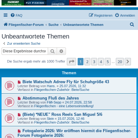
FAQ
Registrieren
Anmelden
S
Fliegenfischer-Forum
Suche
Unbeantwortete Themen
u
Unbeantwortete Themen
c
Zur erweiterten Suche
h
Suche
Erweiterte Suche
e
Seite
1
von
20
1
2
3
4
5
20
Nä
Die Suche ergab mehr als 1000 Treffer
…
Themen
N
Biete Watschuh Adrew Fly für Schuhgröße 43
e
Letzter Beitrag von
Hans.
«
25.07.2026, 11:32
u
Verfasst in
Fliegenfischen-Zubehör: Biete/Suche
e
r
N
Abstimmung Fluß des Jahres
B
e
Letzter Beitrag von
Fliifi-Sepp
«
24.07.2026, 22:58
e
u
Verfasst in
Fliegenfischen - eine Lebenseinstellung!
i
e
t
r
N
(Biete) *NEUE" Ross Reels San Miguel 5/6
r
B
e
a
Letzter Beitrag von
Slein
«
15.07.2026, 12:46
e
u
g
Verfasst in
Fliegenfischen-Zubehör: Biete/Suche
i
e
t
r
N
Fotogalerie 2026: Wir eröffnen hiermit die Fliegenfischer-
r
B
e
a
Forum Fotogalerie 2026:
e
u
g