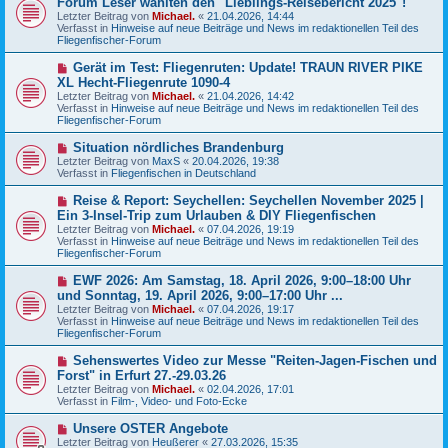
Forum Leser wählten den "Lieblings-Reisebericht 2025"!
t
u
r
Letzter Beitrag von
Michael.
«
21.04.2026, 14:44
e
a
Verfasst in
Hinweise auf neue Beiträge und News im redaktionellen Teil des
r
g
Fliegenfischer-Forum
B
e
N
Gerät im Test: Fliegenruten: Update! TRAUN RIVER PIKE
i
e
XL Hecht-Fliegenrute 1090-4
t
u
r
Letzter Beitrag von
Michael.
«
21.04.2026, 14:42
e
a
Verfasst in
Hinweise auf neue Beiträge und News im redaktionellen Teil des
r
g
Fliegenfischer-Forum
B
e
N
Situation nördliches Brandenburg
i
e
Letzter Beitrag von
t
MaxS
«
20.04.2026, 19:38
u
Verfasst in
r
Fliegenfischen in Deutschland
e
a
r
g
N
Reise & Report: Seychellen: Seychellen November 2025 |
B
e
Ein 3-Insel-Trip zum Urlauben & DIY Fliegenfischen
e
u
Letzter Beitrag von
i
Michael.
«
07.04.2026, 19:19
e
Verfasst in
t
Hinweise auf neue Beiträge und News im redaktionellen Teil des
r
Fliegenfischer-Forum
r
B
a
e
g
N
EWF 2026: Am Samstag, 18. April 2026, 9:00–18:00 Uhr
i
e
und Sonntag, 19. April 2026, 9:00–17:00 Uhr ...
t
u
r
Letzter Beitrag von
Michael.
«
07.04.2026, 19:17
e
a
Verfasst in
Hinweise auf neue Beiträge und News im redaktionellen Teil des
r
g
Fliegenfischer-Forum
B
e
N
Sehenswertes Video zur Messe "Reiten-Jagen-Fischen und
i
e
Forst" in Erfurt 27.-29.03.26
t
u
r
Letzter Beitrag von
Michael.
«
02.04.2026, 17:01
e
a
Verfasst in
Film-, Video- und Foto-Ecke
r
g
B
N
Unsere OSTER Angebote
e
e
Letzter Beitrag von
i
Heußerer
«
27.03.2026, 15:35