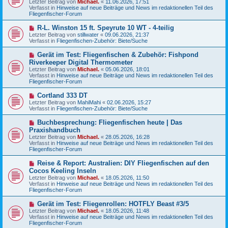
Letzter Beitrag von
Michael.
«
11.06.2026, 17:51
e
g
Verfasst in
Hinweise auf neue Beiträge und News im redaktionellen Teil des
r
Fliegenfischer-Forum
B
e
N
R-L. Winston 15 ft. Speyrute 10 WT - 4-teilig
i
e
Letzter Beitrag von
t
stillwater
«
09.06.2026, 21:37
u
Verfasst in
r
Fliegenfischen-Zubehör: Biete/Suche
e
a
r
g
N
Gerät im Test: Fliegenfischen & Zubehör: Fishpond
B
e
Riverkeeper Digital Thermometer
e
u
Letzter Beitrag von
i
Michael.
«
05.06.2026, 18:01
e
Verfasst in
t
Hinweise auf neue Beiträge und News im redaktionellen Teil des
r
Fliegenfischer-Forum
r
B
a
e
g
N
Cortland 333 DT
i
e
Letzter Beitrag von
t
MahiMahi
«
02.06.2026, 15:27
u
Verfasst in
r
Fliegenfischen-Zubehör: Biete/Suche
e
a
r
g
N
Buchbesprechung: Fliegenfischen heute | Das
B
e
Praxishandbuch
e
u
Letzter Beitrag von
i
Michael.
«
28.05.2026, 16:28
e
Verfasst in
t
Hinweise auf neue Beiträge und News im redaktionellen Teil des
r
Fliegenfischer-Forum
r
B
a
e
g
N
Reise & Report: Australien: DIY Fliegenfischen auf den
i
e
Cocos Keeling Inseln
t
u
r
Letzter Beitrag von
Michael.
«
18.05.2026, 11:50
e
a
Verfasst in
Hinweise auf neue Beiträge und News im redaktionellen Teil des
r
g
Fliegenfischer-Forum
B
e
N
Gerät im Test: Fliegenrollen: HOTFLY Beast #3/5
i
e
Letzter Beitrag von
t
Michael.
«
18.05.2026, 11:48
u
Verfasst in
r
Hinweise auf neue Beiträge und News im redaktionellen Teil des
e
Fliegenfischer-Forum
a
r