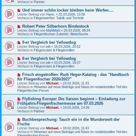
u
Verfasst in
t
Partner
e
r
r
a
N
Und immer schön locker bleiben beim Werfen....
B
g
e
Letzter Beitrag von
Hans.
«
22.03.2026, 13:36
e
u
Verfasst in
Fliegenwerfen: Taktik und Technik
i
e
t
r
N
Robert Peter Silberhorn Bindestock
r
B
e
a
Letzter Beitrag von
MahiMahi
«
20.03.2026, 08:24
e
u
g
Verfasst in
Fliegenfischen-Zubehör: Biete/Suche
i
e
t
r
N
9-er Vergleich bei Yellowdog
r
B
e
a
Letzter Beitrag von
pitt
«
16.03.2026, 20:52
e
u
g
Verfasst in
Fliegenruten & Fliegenrollen
i
e
t
r
N
8-er Vergleich bei Yellowdog
r
B
e
a
Letzter Beitrag von
pitt
«
03.03.2026, 19:37
e
u
g
Verfasst in
Fliegenruten & Fliegenrollen
i
e
t
r
N
Frisch eingetroffen: Rudi Heger-Katalog - das "Handbuch
r
B
e
a
für Fliegenfischer 2026/2027"
e
u
g
Letzter Beitrag von
i
Michael.
«
23.02.2026, 11:33
e
Verfasst in
t
Hinweise auf neue Beiträge und News im redaktionellen Teil des
r
Fliegenfischer-Forum
r
B
a
e
g
N
Flyfishing Europe: Die Saison beginnt – Einladung zur
i
e
Frühjahrs-Fliegenfischermesse am 07.03.2026
t
u
r
Letzter Beitrag von
Michael.
«
19.02.2026, 14:39
e
a
Verfasst in
Partner
r
g
B
N
Buchbesprechung: Tauch ein in die Wunderwelt der
e
e
Fische
i
u
t
Letzter Beitrag von
Michael.
«
18.02.2026, 11:43
e
r
Verfasst in
Hinweise auf neue Beiträge und News im redaktionellen Teil des
r
a
Fliegenfischer-Forum