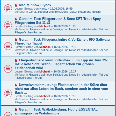
e
N
Mad Minnow Flybox
i
e
Letzter Beitrag von
t
Hans.
«
19.06.2026, 16:59
u
Verfasst in
r
Gerät, Zubehör und Bekleidung (außer Ruten und Rollen)
e
a
r
g
N
Gerät im Test: Fliegenruten & Sets: KFT Trout Spey
B
e
Fliegenruten Set 11'#3
e
u
Letzter Beitrag von
i
Michael.
«
16.06.2026, 18:20
e
Verfasst in
t
Hinweise auf neue Beiträge und News im redaktionellen Teil des
r
Fliegenfischer-Forum
r
B
a
e
g
N
Gerät im Test: Fliegenschnüre & Vorfächer: RIO Saltwater
i
e
Fluoroflex Tippet
t
u
r
Letzter Beitrag von
Michael.
«
16.06.2026, 18:19
e
a
Verfasst in
Hinweise auf neue Beiträge und News im redaktionellen Teil des
r
g
Fliegenfischer-Forum
B
e
N
Fliegenfischer-Forum Videothek: Film Tipp im Juni '26:
i
e
DAS! Rote Sofa: Wenn Fliegenfischen zur großen
t
u
r
Leidenschaft wird
e
a
Letzter Beitrag von
Michael.
«
16.06.2026, 18:17
r
g
Verfasst in
Hinweise auf neue Beiträge und News im redaktionellen Teil des
B
Fliegenfischer-Forum
e
i
N
t
Umweltverschmutzung: Fischsterben in der Sülze tötet
e
r
nicht nur alles Leben im Bach, sondern auch in einer vom
u
a
Bach ...
e
g
Letzter Beitrag von
Michael.
«
16.06.2026, 18:16
r
Verfasst in
Hinweise auf neue Beiträge und News im redaktionellen Teil des
B
Fliegenfischer-Forum
e
i
N
t
Gerät im Test: Watbekleidung: Hotfly ESSENTIAL
e
r
atmungsaktive Watstrümpfe
u
a