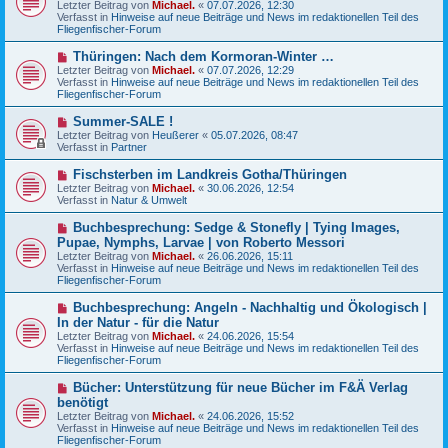
Letzter Beitrag von
i
Michael.
«
07.07.2026, 12:30
e
Verfasst in
t
Hinweise auf neue Beiträge und News im redaktionellen Teil des
r
Fliegenfischer-Forum
r
B
a
e
g
N
Thüringen: Nach dem Kormoran-Winter …
i
e
Letzter Beitrag von
t
Michael.
«
07.07.2026, 12:29
u
Verfasst in
r
Hinweise auf neue Beiträge und News im redaktionellen Teil des
e
Fliegenfischer-Forum
a
r
g
B
N
Summer-SALE !
e
e
Letzter Beitrag von
Heußerer
«
05.07.2026, 08:47
i
u
Verfasst in
Partner
t
e
r
r
N
Fischsterben im Landkreis Gotha/Thüringen
a
B
e
g
Letzter Beitrag von
Michael.
«
30.06.2026, 12:54
e
u
Verfasst in
Natur & Umwelt
i
e
t
r
N
Buchbesprechung: Sedge & Stonefly | Tying Images,
r
B
e
a
Pupae, Nymphs, Larvae | von Roberto Messori
e
u
g
Letzter Beitrag von
i
Michael.
«
26.06.2026, 15:11
e
Verfasst in
t
Hinweise auf neue Beiträge und News im redaktionellen Teil des
r
Fliegenfischer-Forum
r
B
a
e
g
N
Buchbesprechung: Angeln - Nachhaltig und Ökologisch |
i
e
In der Natur - für die Natur
t
u
r
Letzter Beitrag von
Michael.
«
24.06.2026, 15:54
e
a
Verfasst in
Hinweise auf neue Beiträge und News im redaktionellen Teil des
r
g
Fliegenfischer-Forum
B
e
N
Bücher: Unterstützung für neue Bücher im F&Ä Verlag
i
e
benötigt
t
u
r
Letzter Beitrag von
Michael.
«
24.06.2026, 15:52
e
a
Verfasst in
Hinweise auf neue Beiträge und News im redaktionellen Teil des
r
g
Fliegenfischer-Forum
B