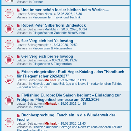
u
Verfasst in
t
Partner
e
r
r
a
N
Und immer schön locker bleiben beim Werfen....
B
g
e
Letzter Beitrag von
Hans.
«
22.03.2026, 13:36
e
u
Verfasst in
Fliegenwerfen: Taktik und Technik
i
e
t
r
N
Robert Peter Silberhorn Bindestock
r
B
e
a
Letzter Beitrag von
MahiMahi
«
20.03.2026, 08:24
e
u
g
Verfasst in
Fliegenfischen-Zubehör: Biete/Suche
i
e
t
r
N
9-er Vergleich bei Yellowdog
r
B
e
a
Letzter Beitrag von
pitt
«
16.03.2026, 20:52
e
u
g
Verfasst in
Fliegenruten & Fliegenrollen
i
e
t
r
N
8-er Vergleich bei Yellowdog
r
B
e
a
Letzter Beitrag von
pitt
«
03.03.2026, 19:37
e
u
g
Verfasst in
Fliegenruten & Fliegenrollen
i
e
t
r
N
Frisch eingetroffen: Rudi Heger-Katalog - das "Handbuch
r
B
e
a
für Fliegenfischer 2026/2027"
e
u
g
Letzter Beitrag von
i
Michael.
«
23.02.2026, 11:33
e
Verfasst in
t
Hinweise auf neue Beiträge und News im redaktionellen Teil des
r
Fliegenfischer-Forum
r
B
a
e
g
N
Flyfishing Europe: Die Saison beginnt – Einladung zur
i
e
Frühjahrs-Fliegenfischermesse am 07.03.2026
t
u
r
Letzter Beitrag von
Michael.
«
19.02.2026, 14:39
e
a
Verfasst in
Partner
r
g
B
N
Buchbesprechung: Tauch ein in die Wunderwelt der
e
e
Fische
i
u
t
Letzter Beitrag von
Michael.
«
18.02.2026, 11:43
e
r
Verfasst in
Hinweise auf neue Beiträge und News im redaktionellen Teil des
r
a
Fliegenfischer-Forum