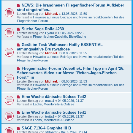
g
B
N
NEWS: Die brandneuen Fliegenfischer-Forum Aufkleber
e
e
sind eingetroffen...
i
u
Letzter Beitrag von
t
Michael.
«
13.05.2026, 11:50
e
Verfasst in
r
Hinweise auf neue Beiträge und News im redaktionellen Teil des
r
Fliegenfischer-Forum
a
B
g
e
N
Suche Sage Rolle 4230
i
e
Letzter Beitrag von
t
Hydra
«
12.05.2026, 09:25
u
Verfasst in
r
Fliegenfischen-Zubehör: Biete/Suche
e
a
r
g
N
Gerät im Test: Wathosen: Hotfly ESSENTIAL
B
e
atmungsaktive Brustwathose
e
u
Letzter Beitrag von
i
Michael.
«
08.05.2026, 11:55
e
Verfasst in
t
Hinweise auf neue Beiträge und News im redaktionellen Teil des
r
Fliegenfischer-Forum
r
B
a
e
g
N
Fliegenfischer-Forum Videothek: Film Tipp im April '26:
i
e
Sehenswertes Video zur Messe "Reiten-Jagen-Fischen +
t
u
r
Forst³" in
e
a
Letzter Beitrag von
Michael.
«
08.05.2026, 11:53
r
g
Verfasst in
Hinweise auf neue Beiträge und News im redaktionellen Teil des
B
Fliegenfischer-Forum
e
i
N
t
Eine Woche dänische Südsee Teil2
e
r
Letzter Beitrag von
trutta1
«
04.05.2026, 21:37
u
a
Verfasst in
Lachs, Meerforelle & Ostsee
e
g
r
N
Eine Woche dänische Südsee Teil1
B
e
Letzter Beitrag von
trutta1
«
04.05.2026, 21:37
e
u
Verfasst in
Lachs, Meerforelle & Ostsee
i
e
t
r
N
SAGE 7136-4 Graphite III B
r
B
e
a
Letzter Beitrag von
stillwater
«
04.05.2026, 20:14
e