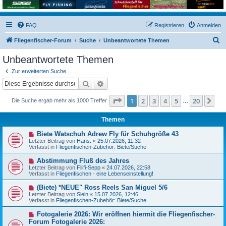
FAQ
Registrieren
Anmelden
S
Fliegenfischer-Forum
Suche
Unbeantwortete Themen
u
Unbeantwortete Themen
c
Zur erweiterten Suche
h
Suche
Erweiterte Suche
e
Seite
1
von
20
1
2
3
4
5
20
Nä
Die Suche ergab mehr als 1000 Treffer
…
Themen
N
Biete Watschuh Adrew Fly für Schuhgröße 43
e
Letzter Beitrag von
Hans.
«
25.07.2026, 11:32
u
Verfasst in
Fliegenfischen-Zubehör: Biete/Suche
e
r
N
Abstimmung Fluß des Jahres
B
e
Letzter Beitrag von
Fliifi-Sepp
«
24.07.2026, 22:58
e
u
Verfasst in
Fliegenfischen - eine Lebenseinstellung!
i
e
t
r
N
(Biete) *NEUE" Ross Reels San Miguel 5/6
r
B
e
a
Letzter Beitrag von
Slein
«
15.07.2026, 12:46
e
u
g
Verfasst in
Fliegenfischen-Zubehör: Biete/Suche
i
e
t
r
N
Fotogalerie 2026: Wir eröffnen hiermit die Fliegenfischer-
r
B
e
a
Forum Fotogalerie 2026:
e
u
g