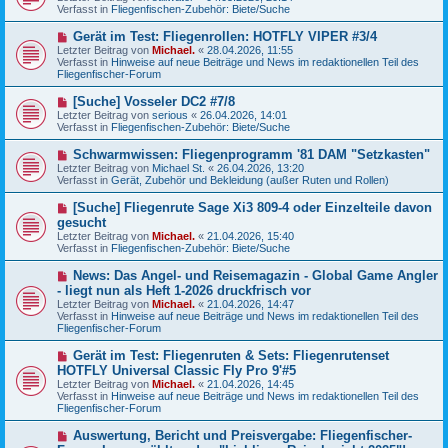
u
g
Verfasst in
Fliegenfischen-Zubehör: Biete/Suche
i
e
t
r
N
Gerät im Test: Fliegenrollen: HOTFLY VIPER #3/4
r
B
e
a
Letzter Beitrag von
Michael.
«
28.04.2026, 11:55
e
u
g
Verfasst in
Hinweise auf neue Beiträge und News im redaktionellen Teil des
i
e
Fliegenfischer-Forum
t
r
r
B
N
[Suche] Vosseler DC2 #7/8
a
e
e
g
Letzter Beitrag von
serious
«
26.04.2026, 14:01
i
u
Verfasst in
Fliegenfischen-Zubehör: Biete/Suche
t
e
r
r
N
Schwarmwissen: Fliegenprogramm '81 DAM "Setzkasten"
a
B
e
g
Letzter Beitrag von
Michael St.
«
26.04.2026, 13:20
e
u
Verfasst in
Gerät, Zubehör und Bekleidung (außer Ruten und Rollen)
i
e
t
r
N
[Suche] Fliegenrute Sage Xi3 809-4 oder Einzelteile davon
r
B
e
a
gesucht
e
u
g
Letzter Beitrag von
i
Michael.
«
21.04.2026, 15:40
e
Verfasst in
t
Fliegenfischen-Zubehör: Biete/Suche
r
r
B
a
N
News: Das Angel- und Reisemagazin - Global Game Angler
e
g
e
- liegt nun als Heft 1-2026 druckfrisch vor
i
u
t
Letzter Beitrag von
Michael.
«
21.04.2026, 14:47
e
r
Verfasst in
Hinweise auf neue Beiträge und News im redaktionellen Teil des
r
a
Fliegenfischer-Forum
B
g
e
N
Gerät im Test: Fliegenruten & Sets: Fliegenrutenset
i
e
HOTFLY Universal Classic Fly Pro 9'#5
t
u
r
Letzter Beitrag von
Michael.
«
21.04.2026, 14:45
e
a
Verfasst in
Hinweise auf neue Beiträge und News im redaktionellen Teil des
r
g
Fliegenfischer-Forum
B
e
N
Auswertung, Bericht und Preisvergabe: Fliegenfischer-
i
e