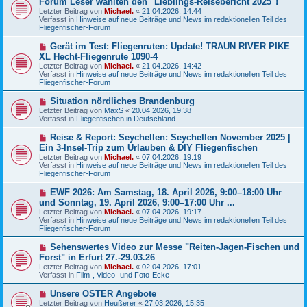
Forum Leser wählten den "Lieblings-Reisebericht 2025"!
t
u
r
Letzter Beitrag von
Michael.
«
21.04.2026, 14:44
e
a
Verfasst in
Hinweise auf neue Beiträge und News im redaktionellen Teil des
r
g
Fliegenfischer-Forum
B
e
N
Gerät im Test: Fliegenruten: Update! TRAUN RIVER PIKE
i
e
XL Hecht-Fliegenrute 1090-4
t
u
r
Letzter Beitrag von
Michael.
«
21.04.2026, 14:42
e
a
Verfasst in
Hinweise auf neue Beiträge und News im redaktionellen Teil des
r
g
Fliegenfischer-Forum
B
e
N
Situation nördliches Brandenburg
i
e
Letzter Beitrag von
t
MaxS
«
20.04.2026, 19:38
u
Verfasst in
r
Fliegenfischen in Deutschland
e
a
r
g
N
Reise & Report: Seychellen: Seychellen November 2025 |
B
e
Ein 3-Insel-Trip zum Urlauben & DIY Fliegenfischen
e
u
Letzter Beitrag von
i
Michael.
«
07.04.2026, 19:19
e
Verfasst in
t
Hinweise auf neue Beiträge und News im redaktionellen Teil des
r
Fliegenfischer-Forum
r
B
a
e
g
N
EWF 2026: Am Samstag, 18. April 2026, 9:00–18:00 Uhr
i
e
und Sonntag, 19. April 2026, 9:00–17:00 Uhr ...
t
u
r
Letzter Beitrag von
Michael.
«
07.04.2026, 19:17
e
a
Verfasst in
Hinweise auf neue Beiträge und News im redaktionellen Teil des
r
g
Fliegenfischer-Forum
B
e
N
Sehenswertes Video zur Messe "Reiten-Jagen-Fischen und
i
e
Forst" in Erfurt 27.-29.03.26
t
u
r
Letzter Beitrag von
Michael.
«
02.04.2026, 17:01
e
a
Verfasst in
Film-, Video- und Foto-Ecke
r
g
B
N
Unsere OSTER Angebote
e
e
Letzter Beitrag von
i
Heußerer
«
27.03.2026, 15:35