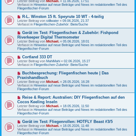
Letzter Beitrag von
Michael.
«
11.06.2026, 17:51
e
g
Verfasst in
Hinweise auf neue Beiträge und News im redaktionellen Teil des
r
Fliegenfischer-Forum
B
e
N
R-L. Winston 15 ft. Speyrute 10 WT - 4-teilig
i
e
Letzter Beitrag von
t
stillwater
«
09.06.2026, 21:37
u
Verfasst in
r
Fliegenfischen-Zubehör: Biete/Suche
e
a
r
g
N
Gerät im Test: Fliegenfischen & Zubehör: Fishpond
B
e
Riverkeeper Digital Thermometer
e
u
Letzter Beitrag von
i
Michael.
«
05.06.2026, 18:01
e
Verfasst in
t
Hinweise auf neue Beiträge und News im redaktionellen Teil des
r
Fliegenfischer-Forum
r
B
a
e
g
N
Cortland 333 DT
i
e
Letzter Beitrag von
t
MahiMahi
«
02.06.2026, 15:27
u
Verfasst in
r
Fliegenfischen-Zubehör: Biete/Suche
e
a
r
g
N
Buchbesprechung: Fliegenfischen heute | Das
B
e
Praxishandbuch
e
u
Letzter Beitrag von
i
Michael.
«
28.05.2026, 16:28
e
Verfasst in
t
Hinweise auf neue Beiträge und News im redaktionellen Teil des
r
Fliegenfischer-Forum
r
B
a
e
g
N
Reise & Report: Australien: DIY Fliegenfischen auf den
i
e
Cocos Keeling Inseln
t
u
r
Letzter Beitrag von
Michael.
«
18.05.2026, 11:50
e
a
Verfasst in
Hinweise auf neue Beiträge und News im redaktionellen Teil des
r
g
Fliegenfischer-Forum
B
e
N
Gerät im Test: Fliegenrollen: HOTFLY Beast #3/5
i
e
Letzter Beitrag von
t
Michael.
«
18.05.2026, 11:48
u
Verfasst in
r
Hinweise auf neue Beiträge und News im redaktionellen Teil des
e
Fliegenfischer-Forum
a
r