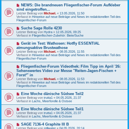
g
B
N
NEWS: Die brandneuen Fliegenfischer-Forum Aufkleber
e
e
sind eingetroffen...
i
u
Letzter Beitrag von
t
Michael.
«
13.05.2026, 11:50
e
Verfasst in
r
Hinweise auf neue Beiträge und News im redaktionellen Teil des
r
Fliegenfischer-Forum
a
B
g
e
N
Suche Sage Rolle 4230
i
e
Letzter Beitrag von
t
Hydra
«
12.05.2026, 09:25
u
Verfasst in
r
Fliegenfischen-Zubehör: Biete/Suche
e
a
r
g
N
Gerät im Test: Wathosen: Hotfly ESSENTIAL
B
e
atmungsaktive Brustwathose
e
u
Letzter Beitrag von
i
Michael.
«
08.05.2026, 11:55
e
Verfasst in
t
Hinweise auf neue Beiträge und News im redaktionellen Teil des
r
Fliegenfischer-Forum
r
B
a
e
g
N
Fliegenfischer-Forum Videothek: Film Tipp im April '26:
i
e
Sehenswertes Video zur Messe "Reiten-Jagen-Fischen +
t
u
r
Forst³" in
e
a
Letzter Beitrag von
Michael.
«
08.05.2026, 11:53
r
g
Verfasst in
Hinweise auf neue Beiträge und News im redaktionellen Teil des
B
Fliegenfischer-Forum
e
i
N
t
Eine Woche dänische Südsee Teil2
e
r
Letzter Beitrag von
trutta1
«
04.05.2026, 21:37
u
a
Verfasst in
Lachs, Meerforelle & Ostsee
e
g
r
N
Eine Woche dänische Südsee Teil1
B
e
Letzter Beitrag von
trutta1
«
04.05.2026, 21:37
e
u
Verfasst in
Lachs, Meerforelle & Ostsee
i
e
t
r
N
SAGE 7136-4 Graphite III B
r
B
e
a
Letzter Beitrag von
stillwater
«
04.05.2026, 20:14
e