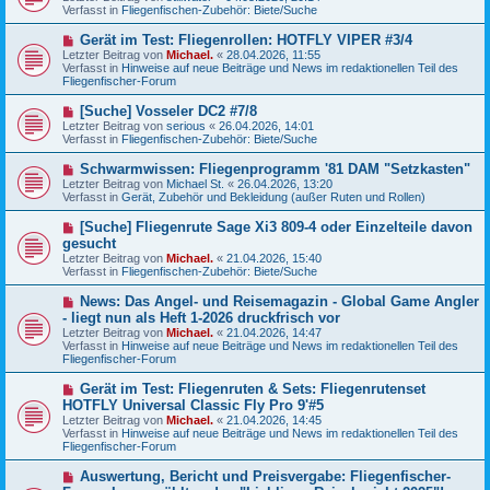
u
g
Verfasst in
Fliegenfischen-Zubehör: Biete/Suche
i
e
t
r
N
Gerät im Test: Fliegenrollen: HOTFLY VIPER #3/4
r
B
e
a
Letzter Beitrag von
Michael.
«
28.04.2026, 11:55
e
u
g
Verfasst in
Hinweise auf neue Beiträge und News im redaktionellen Teil des
i
e
Fliegenfischer-Forum
t
r
r
B
N
[Suche] Vosseler DC2 #7/8
a
e
e
g
Letzter Beitrag von
serious
«
26.04.2026, 14:01
i
u
Verfasst in
Fliegenfischen-Zubehör: Biete/Suche
t
e
r
r
N
Schwarmwissen: Fliegenprogramm '81 DAM "Setzkasten"
a
B
e
g
Letzter Beitrag von
Michael St.
«
26.04.2026, 13:20
e
u
Verfasst in
Gerät, Zubehör und Bekleidung (außer Ruten und Rollen)
i
e
t
r
N
[Suche] Fliegenrute Sage Xi3 809-4 oder Einzelteile davon
r
B
e
a
gesucht
e
u
g
Letzter Beitrag von
i
Michael.
«
21.04.2026, 15:40
e
Verfasst in
t
Fliegenfischen-Zubehör: Biete/Suche
r
r
B
a
N
News: Das Angel- und Reisemagazin - Global Game Angler
e
g
e
- liegt nun als Heft 1-2026 druckfrisch vor
i
u
t
Letzter Beitrag von
Michael.
«
21.04.2026, 14:47
e
r
Verfasst in
Hinweise auf neue Beiträge und News im redaktionellen Teil des
r
a
Fliegenfischer-Forum
B
g
e
N
Gerät im Test: Fliegenruten & Sets: Fliegenrutenset
i
e
HOTFLY Universal Classic Fly Pro 9'#5
t
u
r
Letzter Beitrag von
Michael.
«
21.04.2026, 14:45
e
a
Verfasst in
Hinweise auf neue Beiträge und News im redaktionellen Teil des
r
g
Fliegenfischer-Forum
B
e
N
Auswertung, Bericht und Preisvergabe: Fliegenfischer-
i
e