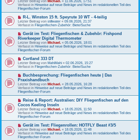
Letzter Beitrag von
Michael.
«
11.06.2026, 17:51
e
g
Verfasst in
Hinweise auf neue Beiträge und News im redaktionellen Teil des
r
Fliegenfischer-Forum
B
e
N
R-L. Winston 15 ft. Speyrute 10 WT - 4-teilig
i
e
Letzter Beitrag von
t
stillwater
«
09.06.2026, 21:37
u
Verfasst in
r
Fliegenfischen-Zubehör: Biete/Suche
e
a
r
g
N
Gerät im Test: Fliegenfischen & Zubehör: Fishpond
B
e
Riverkeeper Digital Thermometer
e
u
Letzter Beitrag von
i
Michael.
«
05.06.2026, 18:01
e
Verfasst in
t
Hinweise auf neue Beiträge und News im redaktionellen Teil des
r
Fliegenfischer-Forum
r
B
a
e
g
N
Cortland 333 DT
i
e
Letzter Beitrag von
t
MahiMahi
«
02.06.2026, 15:27
u
Verfasst in
r
Fliegenfischen-Zubehör: Biete/Suche
e
a
r
g
N
Buchbesprechung: Fliegenfischen heute | Das
B
e
Praxishandbuch
e
u
Letzter Beitrag von
i
Michael.
«
28.05.2026, 16:28
e
Verfasst in
t
Hinweise auf neue Beiträge und News im redaktionellen Teil des
r
Fliegenfischer-Forum
r
B
a
e
g
N
Reise & Report: Australien: DIY Fliegenfischen auf den
i
e
Cocos Keeling Inseln
t
u
r
Letzter Beitrag von
Michael.
«
18.05.2026, 11:50
e
a
Verfasst in
Hinweise auf neue Beiträge und News im redaktionellen Teil des
r
g
Fliegenfischer-Forum
B
e
N
Gerät im Test: Fliegenrollen: HOTFLY Beast #3/5
i
e
Letzter Beitrag von
t
Michael.
«
18.05.2026, 11:48
u
Verfasst in
r
Hinweise auf neue Beiträge und News im redaktionellen Teil des
e
Fliegenfischer-Forum
a
r