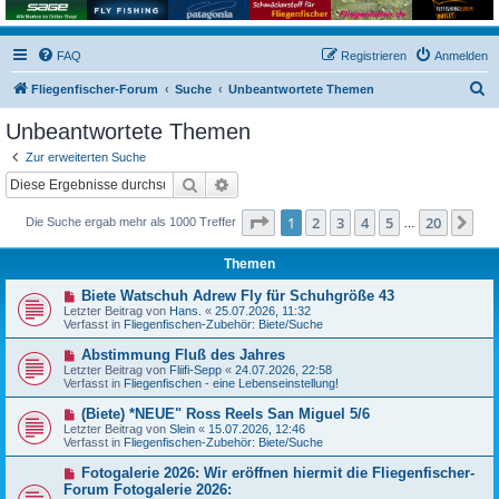
FAQ
Registrieren
Anmelden
S
Fliegenfischer-Forum
Suche
Unbeantwortete Themen
u
Unbeantwortete Themen
c
Zur erweiterten Suche
h
Suche
Erweiterte Suche
e
Seite
1
von
20
1
2
3
4
5
20
Nä
Die Suche ergab mehr als 1000 Treffer
…
Themen
N
Biete Watschuh Adrew Fly für Schuhgröße 43
e
Letzter Beitrag von
Hans.
«
25.07.2026, 11:32
u
Verfasst in
Fliegenfischen-Zubehör: Biete/Suche
e
r
N
Abstimmung Fluß des Jahres
B
e
Letzter Beitrag von
Fliifi-Sepp
«
24.07.2026, 22:58
e
u
Verfasst in
Fliegenfischen - eine Lebenseinstellung!
i
e
t
r
N
(Biete) *NEUE" Ross Reels San Miguel 5/6
r
B
e
a
Letzter Beitrag von
Slein
«
15.07.2026, 12:46
e
u
g
Verfasst in
Fliegenfischen-Zubehör: Biete/Suche
i
e
t
r
N
Fotogalerie 2026: Wir eröffnen hiermit die Fliegenfischer-
r
B
e
a
Forum Fotogalerie 2026:
e
u
g