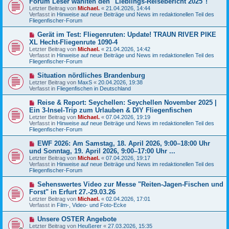
Forum Leser wählten den "Lieblings-Reisebericht 2025"!
t
u
r
Letzter Beitrag von
Michael.
«
21.04.2026, 14:44
e
a
Verfasst in
Hinweise auf neue Beiträge und News im redaktionellen Teil des
r
g
Fliegenfischer-Forum
B
e
N
Gerät im Test: Fliegenruten: Update! TRAUN RIVER PIKE
i
e
XL Hecht-Fliegenrute 1090-4
t
u
r
Letzter Beitrag von
Michael.
«
21.04.2026, 14:42
e
a
Verfasst in
Hinweise auf neue Beiträge und News im redaktionellen Teil des
r
g
Fliegenfischer-Forum
B
e
N
Situation nördliches Brandenburg
i
e
Letzter Beitrag von
t
MaxS
«
20.04.2026, 19:38
u
Verfasst in
r
Fliegenfischen in Deutschland
e
a
r
g
N
Reise & Report: Seychellen: Seychellen November 2025 |
B
e
Ein 3-Insel-Trip zum Urlauben & DIY Fliegenfischen
e
u
Letzter Beitrag von
i
Michael.
«
07.04.2026, 19:19
e
Verfasst in
t
Hinweise auf neue Beiträge und News im redaktionellen Teil des
r
Fliegenfischer-Forum
r
B
a
e
g
N
EWF 2026: Am Samstag, 18. April 2026, 9:00–18:00 Uhr
i
e
und Sonntag, 19. April 2026, 9:00–17:00 Uhr ...
t
u
r
Letzter Beitrag von
Michael.
«
07.04.2026, 19:17
e
a
Verfasst in
Hinweise auf neue Beiträge und News im redaktionellen Teil des
r
g
Fliegenfischer-Forum
B
e
N
Sehenswertes Video zur Messe "Reiten-Jagen-Fischen und
i
e
Forst" in Erfurt 27.-29.03.26
t
u
r
Letzter Beitrag von
Michael.
«
02.04.2026, 17:01
e
a
Verfasst in
Film-, Video- und Foto-Ecke
r
g
B
N
Unsere OSTER Angebote
e
e
Letzter Beitrag von
i
Heußerer
«
27.03.2026, 15:35