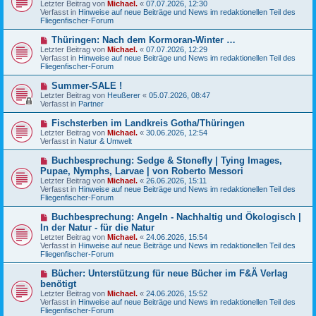
Letzter Beitrag von
i
Michael.
«
07.07.2026, 12:30
e
Verfasst in
t
Hinweise auf neue Beiträge und News im redaktionellen Teil des
r
Fliegenfischer-Forum
r
B
a
e
g
N
Thüringen: Nach dem Kormoran-Winter …
i
e
Letzter Beitrag von
t
Michael.
«
07.07.2026, 12:29
u
Verfasst in
r
Hinweise auf neue Beiträge und News im redaktionellen Teil des
e
Fliegenfischer-Forum
a
r
g
B
N
Summer-SALE !
e
e
Letzter Beitrag von
Heußerer
«
05.07.2026, 08:47
i
u
Verfasst in
Partner
t
e
r
r
N
Fischsterben im Landkreis Gotha/Thüringen
a
B
e
g
Letzter Beitrag von
Michael.
«
30.06.2026, 12:54
e
u
Verfasst in
Natur & Umwelt
i
e
t
r
N
Buchbesprechung: Sedge & Stonefly | Tying Images,
r
B
e
a
Pupae, Nymphs, Larvae | von Roberto Messori
e
u
g
Letzter Beitrag von
i
Michael.
«
26.06.2026, 15:11
e
Verfasst in
t
Hinweise auf neue Beiträge und News im redaktionellen Teil des
r
Fliegenfischer-Forum
r
B
a
e
g
N
Buchbesprechung: Angeln - Nachhaltig und Ökologisch |
i
e
In der Natur - für die Natur
t
u
r
Letzter Beitrag von
Michael.
«
24.06.2026, 15:54
e
a
Verfasst in
Hinweise auf neue Beiträge und News im redaktionellen Teil des
r
g
Fliegenfischer-Forum
B
e
N
Bücher: Unterstützung für neue Bücher im F&Ä Verlag
i
e
benötigt
t
u
r
Letzter Beitrag von
Michael.
«
24.06.2026, 15:52
e
a
Verfasst in
Hinweise auf neue Beiträge und News im redaktionellen Teil des
r
g
Fliegenfischer-Forum
B