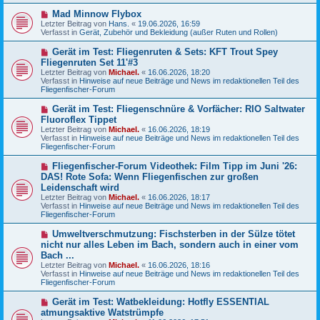
e
N
Mad Minnow Flybox
i
e
Letzter Beitrag von
t
Hans.
«
19.06.2026, 16:59
u
Verfasst in
r
Gerät, Zubehör und Bekleidung (außer Ruten und Rollen)
e
a
r
g
N
Gerät im Test: Fliegenruten & Sets: KFT Trout Spey
B
e
Fliegenruten Set 11'#3
e
u
Letzter Beitrag von
i
Michael.
«
16.06.2026, 18:20
e
Verfasst in
t
Hinweise auf neue Beiträge und News im redaktionellen Teil des
r
Fliegenfischer-Forum
r
B
a
e
g
N
Gerät im Test: Fliegenschnüre & Vorfächer: RIO Saltwater
i
e
Fluoroflex Tippet
t
u
r
Letzter Beitrag von
Michael.
«
16.06.2026, 18:19
e
a
Verfasst in
Hinweise auf neue Beiträge und News im redaktionellen Teil des
r
g
Fliegenfischer-Forum
B
e
N
Fliegenfischer-Forum Videothek: Film Tipp im Juni '26:
i
e
DAS! Rote Sofa: Wenn Fliegenfischen zur großen
t
u
r
Leidenschaft wird
e
a
Letzter Beitrag von
Michael.
«
16.06.2026, 18:17
r
g
Verfasst in
Hinweise auf neue Beiträge und News im redaktionellen Teil des
B
Fliegenfischer-Forum
e
i
N
t
Umweltverschmutzung: Fischsterben in der Sülze tötet
e
r
nicht nur alles Leben im Bach, sondern auch in einer vom
u
a
Bach ...
e
g
Letzter Beitrag von
Michael.
«
16.06.2026, 18:16
r
Verfasst in
Hinweise auf neue Beiträge und News im redaktionellen Teil des
B
Fliegenfischer-Forum
e
i
N
t
Gerät im Test: Watbekleidung: Hotfly ESSENTIAL
e
r
atmungsaktive Watstrümpfe
u
a