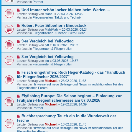
u
Verfasst in
t
Partner
e
r
r
a
N
Und immer schön locker bleiben beim Werfen....
B
g
e
Letzter Beitrag von
Hans.
«
22.03.2026, 13:36
e
u
Verfasst in
Fliegenwerfen: Taktik und Technik
i
e
t
r
N
Robert Peter Silberhorn Bindestock
r
B
e
a
Letzter Beitrag von
MahiMahi
«
20.03.2026, 08:24
e
u
g
Verfasst in
Fliegenfischen-Zubehör: Biete/Suche
i
e
t
r
N
9-er Vergleich bei Yellowdog
r
B
e
a
Letzter Beitrag von
pitt
«
16.03.2026, 20:52
e
u
g
Verfasst in
Fliegenruten & Fliegenrollen
i
e
t
r
N
8-er Vergleich bei Yellowdog
r
B
e
a
Letzter Beitrag von
pitt
«
03.03.2026, 19:37
e
u
g
Verfasst in
Fliegenruten & Fliegenrollen
i
e
t
r
N
Frisch eingetroffen: Rudi Heger-Katalog - das "Handbuch
r
B
e
a
für Fliegenfischer 2026/2027"
e
u
g
Letzter Beitrag von
i
Michael.
«
23.02.2026, 11:33
e
Verfasst in
t
Hinweise auf neue Beiträge und News im redaktionellen Teil des
r
Fliegenfischer-Forum
r
B
a
e
g
N
Flyfishing Europe: Die Saison beginnt – Einladung zur
i
e
Frühjahrs-Fliegenfischermesse am 07.03.2026
t
u
r
Letzter Beitrag von
Michael.
«
19.02.2026, 14:39
e
a
Verfasst in
Partner
r
g
B
N
Buchbesprechung: Tauch ein in die Wunderwelt der
e
e
Fische
i
u
t
Letzter Beitrag von
Michael.
«
18.02.2026, 11:43
e
r
Verfasst in
Hinweise auf neue Beiträge und News im redaktionellen Teil des
r
a
Fliegenfischer-Forum