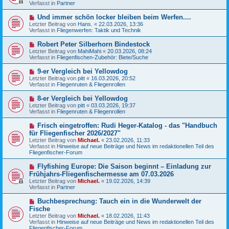
u
Verfasst in
t
Partner
e
r
r
a
N
Und immer schön locker bleiben beim Werfen....
B
g
e
Letzter Beitrag von
Hans.
«
22.03.2026, 13:36
e
u
Verfasst in
Fliegenwerfen: Taktik und Technik
i
e
t
r
N
Robert Peter Silberhorn Bindestock
r
B
e
a
Letzter Beitrag von
MahiMahi
«
20.03.2026, 08:24
e
u
g
Verfasst in
Fliegenfischen-Zubehör: Biete/Suche
i
e
t
r
N
9-er Vergleich bei Yellowdog
r
B
e
a
Letzter Beitrag von
pitt
«
16.03.2026, 20:52
e
u
g
Verfasst in
Fliegenruten & Fliegenrollen
i
e
t
r
N
8-er Vergleich bei Yellowdog
r
B
e
a
Letzter Beitrag von
pitt
«
03.03.2026, 19:37
e
u
g
Verfasst in
Fliegenruten & Fliegenrollen
i
e
t
r
N
Frisch eingetroffen: Rudi Heger-Katalog - das "Handbuch
r
B
e
a
für Fliegenfischer 2026/2027"
e
u
g
Letzter Beitrag von
i
Michael.
«
23.02.2026, 11:33
e
Verfasst in
t
Hinweise auf neue Beiträge und News im redaktionellen Teil des
r
Fliegenfischer-Forum
r
B
a
e
g
N
Flyfishing Europe: Die Saison beginnt – Einladung zur
i
e
Frühjahrs-Fliegenfischermesse am 07.03.2026
t
u
r
Letzter Beitrag von
Michael.
«
19.02.2026, 14:39
e
a
Verfasst in
Partner
r
g
B
N
Buchbesprechung: Tauch ein in die Wunderwelt der
e
e
Fische
i
u
t
Letzter Beitrag von
Michael.
«
18.02.2026, 11:43
e
r
Verfasst in
Hinweise auf neue Beiträge und News im redaktionellen Teil des
r
a
Fliegenfischer-Forum