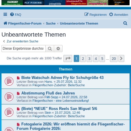
FAQ
Registrieren
Anmelden
S
Fliegenfischer-Forum
Suche
Unbeantwortete Themen
u
Unbeantwortete Themen
c
Zur erweiterten Suche
h
Suche
Erweiterte Suche
e
Seite
1
von
20
1
2
3
4
5
20
Nä
Die Suche ergab mehr als 1000 Treffer
…
Themen
N
Biete Watschuh Adrew Fly für Schuhgröße 43
e
Letzter Beitrag von
Hans.
«
25.07.2026, 11:32
u
Verfasst in
Fliegenfischen-Zubehör: Biete/Suche
e
r
N
Abstimmung Fluß des Jahres
B
e
Letzter Beitrag von
Fliifi-Sepp
«
24.07.2026, 22:58
e
u
Verfasst in
Fliegenfischen - eine Lebenseinstellung!
i
e
t
r
N
(Biete) *NEUE" Ross Reels San Miguel 5/6
r
B
e
a
Letzter Beitrag von
Slein
«
15.07.2026, 12:46
e
u
g
Verfasst in
Fliegenfischen-Zubehör: Biete/Suche
i
e
t
r
N
Fotogalerie 2026: Wir eröffnen hiermit die Fliegenfischer-
r
B
e
a
Forum Fotogalerie 2026:
e
u
g