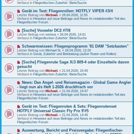
u
g
Verfasst in
Fliegenfischen-Zubehör: Biete/Suche
i
e
t
r
N
Gerät im Test: Fliegenrollen: HOTFLY VIPER #3/4
r
B
e
a
Letzter Beitrag von
Michael.
«
28.04.2026, 11:55
e
u
g
Verfasst in
Hinweise auf neue Beiträge und News im redaktionellen Teil des
i
e
Fliegenfischer-Forum
t
r
r
B
N
[Suche] Vosseler DC2 #7/8
a
e
e
g
Letzter Beitrag von
serious
«
26.04.2026, 14:01
i
u
Verfasst in
Fliegenfischen-Zubehör: Biete/Suche
t
e
r
r
N
Schwarmwissen: Fliegenprogramm '81 DAM "Setzkasten"
a
B
e
g
Letzter Beitrag von
Michael St.
«
26.04.2026, 13:20
e
u
Verfasst in
Gerät, Zubehör und Bekleidung (außer Ruten und Rollen)
i
e
t
r
N
[Suche] Fliegenrute Sage Xi3 809-4 oder Einzelteile davon
r
B
e
a
gesucht
e
u
g
Letzter Beitrag von
i
Michael.
«
21.04.2026, 15:40
e
Verfasst in
t
Fliegenfischen-Zubehör: Biete/Suche
r
r
B
a
N
News: Das Angel- und Reisemagazin - Global Game Angler
e
g
e
- liegt nun als Heft 1-2026 druckfrisch vor
i
u
t
Letzter Beitrag von
Michael.
«
21.04.2026, 14:47
e
r
Verfasst in
Hinweise auf neue Beiträge und News im redaktionellen Teil des
r
a
Fliegenfischer-Forum
B
g
e
N
Gerät im Test: Fliegenruten & Sets: Fliegenrutenset
i
e
HOTFLY Universal Classic Fly Pro 9'#5
t
u
r
Letzter Beitrag von
Michael.
«
21.04.2026, 14:45
e
a
Verfasst in
Hinweise auf neue Beiträge und News im redaktionellen Teil des
r
g
Fliegenfischer-Forum
B
e
N
Auswertung, Bericht und Preisvergabe: Fliegenfischer-
i
e