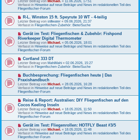
Letzter Beitrag von
Michael.
«
11.06.2026, 17:51
e
g
Verfasst in
Hinweise auf neue Beiträge und News im redaktionellen Teil des
r
Fliegenfischer-Forum
B
e
N
R-L. Winston 15 ft. Speyrute 10 WT - 4-teilig
i
e
Letzter Beitrag von
t
stillwater
«
09.06.2026, 21:37
u
Verfasst in
r
Fliegenfischen-Zubehör: Biete/Suche
e
a
r
g
N
Gerät im Test: Fliegenfischen & Zubehör: Fishpond
B
e
Riverkeeper Digital Thermometer
e
u
Letzter Beitrag von
i
Michael.
«
05.06.2026, 18:01
e
Verfasst in
t
Hinweise auf neue Beiträge und News im redaktionellen Teil des
r
Fliegenfischer-Forum
r
B
a
e
g
N
Cortland 333 DT
i
e
Letzter Beitrag von
t
MahiMahi
«
02.06.2026, 15:27
u
Verfasst in
r
Fliegenfischen-Zubehör: Biete/Suche
e
a
r
g
N
Buchbesprechung: Fliegenfischen heute | Das
B
e
Praxishandbuch
e
u
Letzter Beitrag von
i
Michael.
«
28.05.2026, 16:28
e
Verfasst in
t
Hinweise auf neue Beiträge und News im redaktionellen Teil des
r
Fliegenfischer-Forum
r
B
a
e
g
N
Reise & Report: Australien: DIY Fliegenfischen auf den
i
e
Cocos Keeling Inseln
t
u
r
Letzter Beitrag von
Michael.
«
18.05.2026, 11:50
e
a
Verfasst in
Hinweise auf neue Beiträge und News im redaktionellen Teil des
r
g
Fliegenfischer-Forum
B
e
N
Gerät im Test: Fliegenrollen: HOTFLY Beast #3/5
i
e
Letzter Beitrag von
t
Michael.
«
18.05.2026, 11:48
u
Verfasst in
r
Hinweise auf neue Beiträge und News im redaktionellen Teil des
e
Fliegenfischer-Forum
a
r