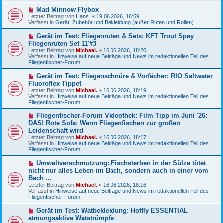
e
N
Mad Minnow Flybox
i
e
Letzter Beitrag von
t
Hans.
«
19.06.2026, 16:59
u
Verfasst in
r
Gerät, Zubehör und Bekleidung (außer Ruten und Rollen)
e
a
r
g
N
Gerät im Test: Fliegenruten & Sets: KFT Trout Spey
B
e
Fliegenruten Set 11'#3
e
u
Letzter Beitrag von
i
Michael.
«
16.06.2026, 18:20
e
Verfasst in
t
Hinweise auf neue Beiträge und News im redaktionellen Teil des
r
Fliegenfischer-Forum
r
B
a
e
g
N
Gerät im Test: Fliegenschnüre & Vorfächer: RIO Saltwater
i
e
Fluoroflex Tippet
t
u
r
Letzter Beitrag von
Michael.
«
16.06.2026, 18:19
e
a
Verfasst in
Hinweise auf neue Beiträge und News im redaktionellen Teil des
r
g
Fliegenfischer-Forum
B
e
N
Fliegenfischer-Forum Videothek: Film Tipp im Juni '26:
i
e
DAS! Rote Sofa: Wenn Fliegenfischen zur großen
t
u
r
Leidenschaft wird
e
a
Letzter Beitrag von
Michael.
«
16.06.2026, 18:17
r
g
Verfasst in
Hinweise auf neue Beiträge und News im redaktionellen Teil des
B
Fliegenfischer-Forum
e
i
N
t
Umweltverschmutzung: Fischsterben in der Sülze tötet
e
r
nicht nur alles Leben im Bach, sondern auch in einer vom
u
a
Bach ...
e
g
Letzter Beitrag von
Michael.
«
16.06.2026, 18:16
r
Verfasst in
Hinweise auf neue Beiträge und News im redaktionellen Teil des
B
Fliegenfischer-Forum
e
i
N
t
Gerät im Test: Watbekleidung: Hotfly ESSENTIAL
e
r
atmungsaktive Watstrümpfe
u
a