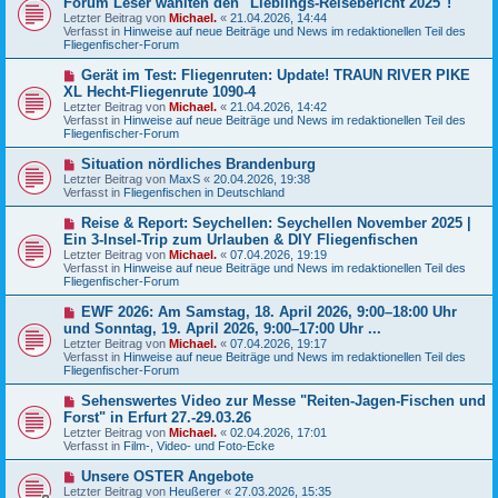
Forum Leser wählten den "Lieblings-Reisebericht 2025"!
t
u
r
Letzter Beitrag von
Michael.
«
21.04.2026, 14:44
e
a
Verfasst in
Hinweise auf neue Beiträge und News im redaktionellen Teil des
r
g
Fliegenfischer-Forum
B
e
N
Gerät im Test: Fliegenruten: Update! TRAUN RIVER PIKE
i
e
XL Hecht-Fliegenrute 1090-4
t
u
r
Letzter Beitrag von
Michael.
«
21.04.2026, 14:42
e
a
Verfasst in
Hinweise auf neue Beiträge und News im redaktionellen Teil des
r
g
Fliegenfischer-Forum
B
e
N
Situation nördliches Brandenburg
i
e
Letzter Beitrag von
t
MaxS
«
20.04.2026, 19:38
u
Verfasst in
r
Fliegenfischen in Deutschland
e
a
r
g
N
Reise & Report: Seychellen: Seychellen November 2025 |
B
e
Ein 3-Insel-Trip zum Urlauben & DIY Fliegenfischen
e
u
Letzter Beitrag von
i
Michael.
«
07.04.2026, 19:19
e
Verfasst in
t
Hinweise auf neue Beiträge und News im redaktionellen Teil des
r
Fliegenfischer-Forum
r
B
a
e
g
N
EWF 2026: Am Samstag, 18. April 2026, 9:00–18:00 Uhr
i
e
und Sonntag, 19. April 2026, 9:00–17:00 Uhr ...
t
u
r
Letzter Beitrag von
Michael.
«
07.04.2026, 19:17
e
a
Verfasst in
Hinweise auf neue Beiträge und News im redaktionellen Teil des
r
g
Fliegenfischer-Forum
B
e
N
Sehenswertes Video zur Messe "Reiten-Jagen-Fischen und
i
e
Forst" in Erfurt 27.-29.03.26
t
u
r
Letzter Beitrag von
Michael.
«
02.04.2026, 17:01
e
a
Verfasst in
Film-, Video- und Foto-Ecke
r
g
B
N
Unsere OSTER Angebote
e
e
Letzter Beitrag von
i
Heußerer
«
27.03.2026, 15:35