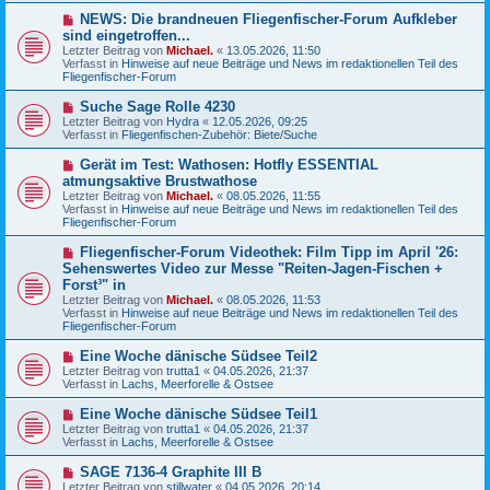
g
B
N
NEWS: Die brandneuen Fliegenfischer-Forum Aufkleber
e
e
sind eingetroffen...
i
u
Letzter Beitrag von
t
Michael.
«
13.05.2026, 11:50
e
Verfasst in
r
Hinweise auf neue Beiträge und News im redaktionellen Teil des
r
Fliegenfischer-Forum
a
B
g
e
N
Suche Sage Rolle 4230
i
e
Letzter Beitrag von
t
Hydra
«
12.05.2026, 09:25
u
Verfasst in
r
Fliegenfischen-Zubehör: Biete/Suche
e
a
r
g
N
Gerät im Test: Wathosen: Hotfly ESSENTIAL
B
e
atmungsaktive Brustwathose
e
u
Letzter Beitrag von
i
Michael.
«
08.05.2026, 11:55
e
Verfasst in
t
Hinweise auf neue Beiträge und News im redaktionellen Teil des
r
Fliegenfischer-Forum
r
B
a
e
g
N
Fliegenfischer-Forum Videothek: Film Tipp im April '26:
i
e
Sehenswertes Video zur Messe "Reiten-Jagen-Fischen +
t
u
r
Forst³" in
e
a
Letzter Beitrag von
Michael.
«
08.05.2026, 11:53
r
g
Verfasst in
Hinweise auf neue Beiträge und News im redaktionellen Teil des
B
Fliegenfischer-Forum
e
i
N
t
Eine Woche dänische Südsee Teil2
e
r
Letzter Beitrag von
trutta1
«
04.05.2026, 21:37
u
a
Verfasst in
Lachs, Meerforelle & Ostsee
e
g
r
N
Eine Woche dänische Südsee Teil1
B
e
Letzter Beitrag von
trutta1
«
04.05.2026, 21:37
e
u
Verfasst in
Lachs, Meerforelle & Ostsee
i
e
t
r
N
SAGE 7136-4 Graphite III B
r
B
e
a
Letzter Beitrag von
stillwater
«
04.05.2026, 20:14
e