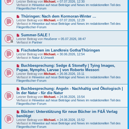
Letzter Beitrag von
i
Michael.
«
07.07.2026, 12:30
e
Verfasst in
t
Hinweise auf neue Beiträge und News im redaktionellen Teil des
r
Fliegenfischer-Forum
r
B
a
e
g
N
Thüringen: Nach dem Kormoran-Winter …
i
e
Letzter Beitrag von
t
Michael.
«
07.07.2026, 12:29
u
Verfasst in
r
Hinweise auf neue Beiträge und News im redaktionellen Teil des
e
Fliegenfischer-Forum
a
r
g
B
N
Summer-SALE !
e
e
Letzter Beitrag von
Heußerer
«
05.07.2026, 08:47
i
u
Verfasst in
Partner
t
e
r
r
N
Fischsterben im Landkreis Gotha/Thüringen
a
B
e
g
Letzter Beitrag von
Michael.
«
30.06.2026, 12:54
e
u
Verfasst in
Natur & Umwelt
i
e
t
r
N
Buchbesprechung: Sedge & Stonefly | Tying Images,
r
B
e
a
Pupae, Nymphs, Larvae | von Roberto Messori
e
u
g
Letzter Beitrag von
i
Michael.
«
26.06.2026, 15:11
e
Verfasst in
t
Hinweise auf neue Beiträge und News im redaktionellen Teil des
r
Fliegenfischer-Forum
r
B
a
e
g
N
Buchbesprechung: Angeln - Nachhaltig und Ökologisch |
i
e
In der Natur - für die Natur
t
u
r
Letzter Beitrag von
Michael.
«
24.06.2026, 15:54
e
a
Verfasst in
Hinweise auf neue Beiträge und News im redaktionellen Teil des
r
g
Fliegenfischer-Forum
B
e
N
Bücher: Unterstützung für neue Bücher im F&Ä Verlag
i
e
benötigt
t
u
r
Letzter Beitrag von
Michael.
«
24.06.2026, 15:52
e
a
Verfasst in
Hinweise auf neue Beiträge und News im redaktionellen Teil des
r
g
Fliegenfischer-Forum
B