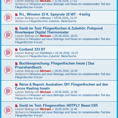
Letzter Beitrag von
Michael.
«
11.06.2026, 17:51
e
g
Verfasst in
Hinweise auf neue Beiträge und News im redaktionellen Teil des
r
Fliegenfischer-Forum
B
e
N
R-L. Winston 15 ft. Speyrute 10 WT - 4-teilig
i
e
Letzter Beitrag von
t
stillwater
«
09.06.2026, 21:37
u
Verfasst in
r
Fliegenfischen-Zubehör: Biete/Suche
e
a
r
g
N
Gerät im Test: Fliegenfischen & Zubehör: Fishpond
B
e
Riverkeeper Digital Thermometer
e
u
Letzter Beitrag von
i
Michael.
«
05.06.2026, 18:01
e
Verfasst in
t
Hinweise auf neue Beiträge und News im redaktionellen Teil des
r
Fliegenfischer-Forum
r
B
a
e
g
N
Cortland 333 DT
i
e
Letzter Beitrag von
t
MahiMahi
«
02.06.2026, 15:27
u
Verfasst in
r
Fliegenfischen-Zubehör: Biete/Suche
e
a
r
g
N
Buchbesprechung: Fliegenfischen heute | Das
B
e
Praxishandbuch
e
u
Letzter Beitrag von
i
Michael.
«
28.05.2026, 16:28
e
Verfasst in
t
Hinweise auf neue Beiträge und News im redaktionellen Teil des
r
Fliegenfischer-Forum
r
B
a
e
g
N
Reise & Report: Australien: DIY Fliegenfischen auf den
i
e
Cocos Keeling Inseln
t
u
r
Letzter Beitrag von
Michael.
«
18.05.2026, 11:50
e
a
Verfasst in
Hinweise auf neue Beiträge und News im redaktionellen Teil des
r
g
Fliegenfischer-Forum
B
e
N
Gerät im Test: Fliegenrollen: HOTFLY Beast #3/5
i
e
Letzter Beitrag von
t
Michael.
«
18.05.2026, 11:48
u
Verfasst in
r
Hinweise auf neue Beiträge und News im redaktionellen Teil des
e
Fliegenfischer-Forum
a
r