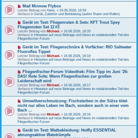
e
N
Mad Minnow Flybox
i
e
Letzter Beitrag von
t
Hans.
«
19.06.2026, 16:59
u
Verfasst in
r
Gerät, Zubehör und Bekleidung (außer Ruten und Rollen)
e
a
r
g
N
Gerät im Test: Fliegenruten & Sets: KFT Trout Spey
B
e
Fliegenruten Set 11'#3
e
u
Letzter Beitrag von
i
Michael.
«
16.06.2026, 18:20
e
Verfasst in
t
Hinweise auf neue Beiträge und News im redaktionellen Teil des
r
Fliegenfischer-Forum
r
B
a
e
g
N
Gerät im Test: Fliegenschnüre & Vorfächer: RIO Saltwater
i
e
Fluoroflex Tippet
t
u
r
Letzter Beitrag von
Michael.
«
16.06.2026, 18:19
e
a
Verfasst in
Hinweise auf neue Beiträge und News im redaktionellen Teil des
r
g
Fliegenfischer-Forum
B
e
N
Fliegenfischer-Forum Videothek: Film Tipp im Juni '26:
i
e
DAS! Rote Sofa: Wenn Fliegenfischen zur großen
t
u
r
Leidenschaft wird
e
a
Letzter Beitrag von
Michael.
«
16.06.2026, 18:17
r
g
Verfasst in
Hinweise auf neue Beiträge und News im redaktionellen Teil des
B
Fliegenfischer-Forum
e
i
N
t
Umweltverschmutzung: Fischsterben in der Sülze tötet
e
r
nicht nur alles Leben im Bach, sondern auch in einer vom
u
a
Bach ...
e
g
Letzter Beitrag von
Michael.
«
16.06.2026, 18:16
r
Verfasst in
Hinweise auf neue Beiträge und News im redaktionellen Teil des
B
Fliegenfischer-Forum
e
i
N
t
Gerät im Test: Watbekleidung: Hotfly ESSENTIAL
e
r
atmungsaktive Watstrümpfe
u
a