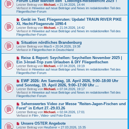
Forum Leser wählten den "Lieblings-Reisebericht 2025"!
t
u
r
Letzter Beitrag von
Michael.
«
21.04.2026, 14:44
e
a
Verfasst in
Hinweise auf neue Beiträge und News im redaktionellen Teil des
r
g
Fliegenfischer-Forum
B
e
N
Gerät im Test: Fliegenruten: Update! TRAUN RIVER PIKE
i
e
XL Hecht-Fliegenrute 1090-4
t
u
r
Letzter Beitrag von
Michael.
«
21.04.2026, 14:42
e
a
Verfasst in
Hinweise auf neue Beiträge und News im redaktionellen Teil des
r
g
Fliegenfischer-Forum
B
e
N
Situation nördliches Brandenburg
i
e
Letzter Beitrag von
t
MaxS
«
20.04.2026, 19:38
u
Verfasst in
r
Fliegenfischen in Deutschland
e
a
r
g
N
Reise & Report: Seychellen: Seychellen November 2025 |
B
e
Ein 3-Insel-Trip zum Urlauben & DIY Fliegenfischen
e
u
Letzter Beitrag von
i
Michael.
«
07.04.2026, 19:19
e
Verfasst in
t
Hinweise auf neue Beiträge und News im redaktionellen Teil des
r
Fliegenfischer-Forum
r
B
a
e
g
N
EWF 2026: Am Samstag, 18. April 2026, 9:00–18:00 Uhr
i
e
und Sonntag, 19. April 2026, 9:00–17:00 Uhr ...
t
u
r
Letzter Beitrag von
Michael.
«
07.04.2026, 19:17
e
a
Verfasst in
Hinweise auf neue Beiträge und News im redaktionellen Teil des
r
g
Fliegenfischer-Forum
B
e
N
Sehenswertes Video zur Messe "Reiten-Jagen-Fischen und
i
e
Forst" in Erfurt 27.-29.03.26
t
u
r
Letzter Beitrag von
Michael.
«
02.04.2026, 17:01
e
a
Verfasst in
Film-, Video- und Foto-Ecke
r
g
B
N
Unsere OSTER Angebote
e
e
Letzter Beitrag von
i
Heußerer
«
27.03.2026, 15:35