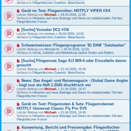
u
g
Verfasst in
Fliegenfischen-Zubehör: Biete/Suche
i
e
t
r
N
Gerät im Test: Fliegenrollen: HOTFLY VIPER #3/4
r
B
e
a
Letzter Beitrag von
Michael.
«
28.04.2026, 11:55
e
u
g
Verfasst in
Hinweise auf neue Beiträge und News im redaktionellen Teil des
i
e
Fliegenfischer-Forum
t
r
r
B
N
[Suche] Vosseler DC2 #7/8
a
e
e
g
Letzter Beitrag von
serious
«
26.04.2026, 14:01
i
u
Verfasst in
Fliegenfischen-Zubehör: Biete/Suche
t
e
r
r
N
Schwarmwissen: Fliegenprogramm '81 DAM "Setzkasten"
a
B
e
g
Letzter Beitrag von
Michael St.
«
26.04.2026, 13:20
e
u
Verfasst in
Gerät, Zubehör und Bekleidung (außer Ruten und Rollen)
i
e
t
r
N
[Suche] Fliegenrute Sage Xi3 809-4 oder Einzelteile davon
r
B
e
a
gesucht
e
u
g
Letzter Beitrag von
i
Michael.
«
21.04.2026, 15:40
e
Verfasst in
t
Fliegenfischen-Zubehör: Biete/Suche
r
r
B
a
N
News: Das Angel- und Reisemagazin - Global Game Angler
e
g
e
- liegt nun als Heft 1-2026 druckfrisch vor
i
u
t
Letzter Beitrag von
Michael.
«
21.04.2026, 14:47
e
r
Verfasst in
Hinweise auf neue Beiträge und News im redaktionellen Teil des
r
a
Fliegenfischer-Forum
B
g
e
N
Gerät im Test: Fliegenruten & Sets: Fliegenrutenset
i
e
HOTFLY Universal Classic Fly Pro 9'#5
t
u
r
Letzter Beitrag von
Michael.
«
21.04.2026, 14:45
e
a
Verfasst in
Hinweise auf neue Beiträge und News im redaktionellen Teil des
r
g
Fliegenfischer-Forum
B
e
N
Auswertung, Bericht und Preisvergabe: Fliegenfischer-
i
e