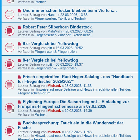
u
Verfasst in
t
Partner
e
r
r
a
N
Und immer schön locker bleiben beim Werfen....
B
g
e
Letzter Beitrag von
Hans.
«
22.03.2026, 13:36
e
u
Verfasst in
Fliegenwerfen: Taktik und Technik
i
e
t
r
N
Robert Peter Silberhorn Bindestock
r
B
e
a
Letzter Beitrag von
MahiMahi
«
20.03.2026, 08:24
e
u
g
Verfasst in
Fliegenfischen-Zubehör: Biete/Suche
i
e
t
r
N
9-er Vergleich bei Yellowdog
r
B
e
a
Letzter Beitrag von
pitt
«
16.03.2026, 20:52
e
u
g
Verfasst in
Fliegenruten & Fliegenrollen
i
e
t
r
N
8-er Vergleich bei Yellowdog
r
B
e
a
Letzter Beitrag von
pitt
«
03.03.2026, 19:37
e
u
g
Verfasst in
Fliegenruten & Fliegenrollen
i
e
t
r
N
Frisch eingetroffen: Rudi Heger-Katalog - das "Handbuch
r
B
e
a
für Fliegenfischer 2026/2027"
e
u
g
Letzter Beitrag von
i
Michael.
«
23.02.2026, 11:33
e
Verfasst in
t
Hinweise auf neue Beiträge und News im redaktionellen Teil des
r
Fliegenfischer-Forum
r
B
a
e
g
N
Flyfishing Europe: Die Saison beginnt – Einladung zur
i
e
Frühjahrs-Fliegenfischermesse am 07.03.2026
t
u
r
Letzter Beitrag von
Michael.
«
19.02.2026, 14:39
e
a
Verfasst in
Partner
r
g
B
N
Buchbesprechung: Tauch ein in die Wunderwelt der
e
e
Fische
i
u
t
Letzter Beitrag von
Michael.
«
18.02.2026, 11:43
e
r
Verfasst in
Hinweise auf neue Beiträge und News im redaktionellen Teil des
r
a
Fliegenfischer-Forum