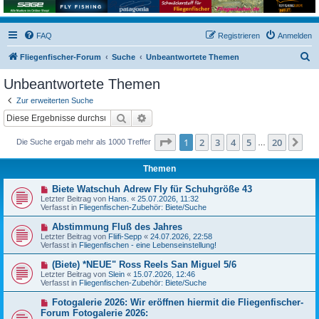
FAQ
Registrieren
Anmelden
S
Fliegenfischer-Forum
Suche
Unbeantwortete Themen
u
Unbeantwortete Themen
c
Zur erweiterten Suche
h
Suche
Erweiterte Suche
e
Seite
1
von
20
1
2
3
4
5
20
Nä
Die Suche ergab mehr als 1000 Treffer
…
Themen
N
Biete Watschuh Adrew Fly für Schuhgröße 43
e
Letzter Beitrag von
Hans.
«
25.07.2026, 11:32
u
Verfasst in
Fliegenfischen-Zubehör: Biete/Suche
e
r
N
Abstimmung Fluß des Jahres
B
e
Letzter Beitrag von
Fliifi-Sepp
«
24.07.2026, 22:58
e
u
Verfasst in
Fliegenfischen - eine Lebenseinstellung!
i
e
t
r
N
(Biete) *NEUE" Ross Reels San Miguel 5/6
r
B
e
a
Letzter Beitrag von
Slein
«
15.07.2026, 12:46
e
u
g
Verfasst in
Fliegenfischen-Zubehör: Biete/Suche
i
e
t
r
N
Fotogalerie 2026: Wir eröffnen hiermit die Fliegenfischer-
r
B
e
a
Forum Fotogalerie 2026:
e
u
g