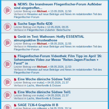
g
B
N
NEWS: Die brandneuen Fliegenfischer-Forum Aufkleber
e
e
sind eingetroffen...
i
u
Letzter Beitrag von
t
Michael.
«
13.05.2026, 11:50
e
Verfasst in
r
Hinweise auf neue Beiträge und News im redaktionellen Teil des
r
Fliegenfischer-Forum
a
B
g
e
N
Suche Sage Rolle 4230
i
e
Letzter Beitrag von
t
Hydra
«
12.05.2026, 09:25
u
Verfasst in
r
Fliegenfischen-Zubehör: Biete/Suche
e
a
r
g
N
Gerät im Test: Wathosen: Hotfly ESSENTIAL
B
e
atmungsaktive Brustwathose
e
u
Letzter Beitrag von
i
Michael.
«
08.05.2026, 11:55
e
Verfasst in
t
Hinweise auf neue Beiträge und News im redaktionellen Teil des
r
Fliegenfischer-Forum
r
B
a
e
g
N
Fliegenfischer-Forum Videothek: Film Tipp im April '26:
i
e
Sehenswertes Video zur Messe "Reiten-Jagen-Fischen +
t
u
r
Forst³" in
e
a
Letzter Beitrag von
Michael.
«
08.05.2026, 11:53
r
g
Verfasst in
Hinweise auf neue Beiträge und News im redaktionellen Teil des
B
Fliegenfischer-Forum
e
i
N
t
Eine Woche dänische Südsee Teil2
e
r
Letzter Beitrag von
trutta1
«
04.05.2026, 21:37
u
a
Verfasst in
Lachs, Meerforelle & Ostsee
e
g
r
N
Eine Woche dänische Südsee Teil1
B
e
Letzter Beitrag von
trutta1
«
04.05.2026, 21:37
e
u
Verfasst in
Lachs, Meerforelle & Ostsee
i
e
t
r
N
SAGE 7136-4 Graphite III B
r
B
e
a
Letzter Beitrag von
stillwater
«
04.05.2026, 20:14
e