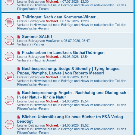
Letzter Beitrag von
i
Michael.
«
07.07.2026, 12:30
e
Verfasst in
t
Hinweise auf neue Beiträge und News im redaktionellen Teil des
r
Fliegenfischer-Forum
r
B
a
e
g
N
Thüringen: Nach dem Kormoran-Winter …
i
e
Letzter Beitrag von
t
Michael.
«
07.07.2026, 12:29
u
Verfasst in
r
Hinweise auf neue Beiträge und News im redaktionellen Teil des
e
Fliegenfischer-Forum
a
r
g
B
N
Summer-SALE !
e
e
Letzter Beitrag von
Heußerer
«
05.07.2026, 08:47
i
u
Verfasst in
Partner
t
e
r
r
N
Fischsterben im Landkreis Gotha/Thüringen
a
B
e
g
Letzter Beitrag von
Michael.
«
30.06.2026, 12:54
e
u
Verfasst in
Natur & Umwelt
i
e
t
r
N
Buchbesprechung: Sedge & Stonefly | Tying Images,
r
B
e
a
Pupae, Nymphs, Larvae | von Roberto Messori
e
u
g
Letzter Beitrag von
i
Michael.
«
26.06.2026, 15:11
e
Verfasst in
t
Hinweise auf neue Beiträge und News im redaktionellen Teil des
r
Fliegenfischer-Forum
r
B
a
e
g
N
Buchbesprechung: Angeln - Nachhaltig und Ökologisch |
i
e
In der Natur - für die Natur
t
u
r
Letzter Beitrag von
Michael.
«
24.06.2026, 15:54
e
a
Verfasst in
Hinweise auf neue Beiträge und News im redaktionellen Teil des
r
g
Fliegenfischer-Forum
B
e
N
Bücher: Unterstützung für neue Bücher im F&Ä Verlag
i
e
benötigt
t
u
r
Letzter Beitrag von
Michael.
«
24.06.2026, 15:52
e
a
Verfasst in
Hinweise auf neue Beiträge und News im redaktionellen Teil des
r
g
Fliegenfischer-Forum
B