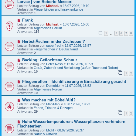
Larvae | von Roberto Messori
g
e
u
Letzter Beitrag von
i
Michael.
«
13.07.2026, 19:10
e
Verfasst in
t
Fliegenbinden und Insektenkunde
r
Antworten:
r
1
B
a
e
N
Frank
g
i
e
Letzter Beitrag von
Michael.
«
13.07.2026, 15:08
t
u
Verfasst in
Allgemeines Forum
r
e
Antworten:
114
a
1
5
6
7
8
r
…
g
B
N
Herbst-Äschen in der Zschopau ?
e
e
i
Letzter Beitrag von
superfredi
«
12.07.2026, 13:57
u
t
Verfasst in
Fliegenfischen in Deutschland
e
r
Antworten:
2
r
a
B
N
g
Backing: Geflochtene Schnur
e
e
Letzter Beitrag von
Peter Ross
«
12.07.2026, 10:53
i
u
Verfasst in
Gerät, Zubehör und Bekleidung (außer Ruten und Rollen)
t
e
Antworten:
15
1
2
r
r
a
B
N
g
Fliegenrollen – Identifizierung & Einschätzung gesucht
e
e
i
Letzter Beitrag von
Demolition
«
11.07.2026, 18:52
u
t
Verfasst in
Allgemeines Forum
e
r
Antworten:
10
r
a
B
N
g
Was machen mit Döbel/Aitl?
e
e
Letzter Beitrag von
MahiMahi
«
10.07.2026, 19:23
i
u
Verfasst in
Essen, Trinken & Rezepte
t
e
Antworten:
29
1
2
r
r
a
B
N
g
Hohe Wassertemperaturen: Wasserpflanzen verhindern
e
e
i
Fischsterben
u
t
Letzter Beitrag von
Michl
«
08.07.2026, 20:37
e
r
Verfasst in
Natur & Umwelt
r
a