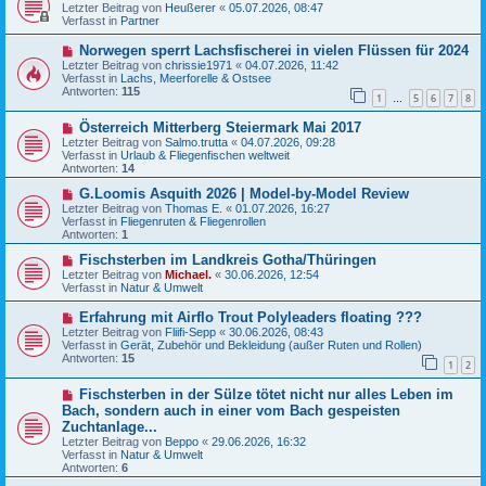
e
Letzter Beitrag von
Heußerer
«
05.07.2026, 08:47
t
u
Verfasst in
Partner
r
e
a
r
N
Norwegen sperrt Lachsfischerei in vielen Flüssen für 2024
g
B
e
Letzter Beitrag von
chrissie1971
«
04.07.2026, 11:42
e
u
Verfasst in
Lachs, Meerforelle & Ostsee
i
e
Antworten:
115
t
1
5
6
7
8
r
…
r
B
a
N
Österreich Mitterberg Steiermark Mai 2017
e
g
e
i
Letzter Beitrag von
Salmo.trutta
«
04.07.2026, 09:28
u
t
Verfasst in
Urlaub & Fliegenfischen weltweit
e
r
Antworten:
14
r
a
B
N
g
G.Loomis Asquith 2026 | Model-by-Model Review
e
e
Letzter Beitrag von
Thomas E.
«
01.07.2026, 16:27
i
u
Verfasst in
Fliegenruten & Fliegenrollen
t
e
Antworten:
1
r
r
a
B
N
Fischsterben im Landkreis Gotha/Thüringen
g
e
e
Letzter Beitrag von
Michael.
«
30.06.2026, 12:54
i
u
Verfasst in
Natur & Umwelt
t
e
r
r
N
Erfahrung mit Airflo Trout Polyleaders floating ???
a
B
e
Letzter Beitrag von
Fliifi-Sepp
«
30.06.2026, 08:43
g
e
u
Verfasst in
Gerät, Zubehör und Bekleidung (außer Ruten und Rollen)
i
e
Antworten:
15
t
1
2
r
r
B
a
N
Fischsterben in der Sülze tötet nicht nur alles Leben im
e
g
e
i
Bach, sondern auch in einer vom Bach gespeisten
u
t
Zuchtanlage...
e
r
Letzter Beitrag von
Beppo
«
29.06.2026, 16:32
r
a
Verfasst in
Natur & Umwelt
B
g
Antworten:
6
e
i