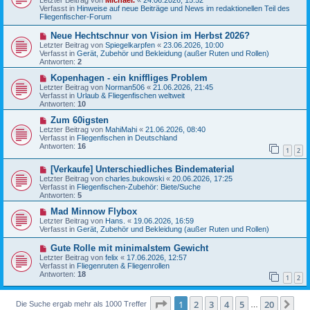
Letzter Beitrag von
Michael.
«
24.06.2026, 15:52
e
a
Verfasst in
Hinweise auf neue Beiträge und News im redaktionellen Teil des
r
g
Fliegenfischer-Forum
B
e
N
Neue Hechtschnur von Vision im Herbst 2026?
i
e
Letzter Beitrag von
t
Spiegelkarpfen
«
23.06.2026, 10:00
u
Verfasst in
r
Gerät, Zubehör und Bekleidung (außer Ruten und Rollen)
e
Antworten:
a
2
r
g
B
N
Kopenhagen - ein kniffliges Problem
e
e
Letzter Beitrag von
Norman506
«
21.06.2026, 21:45
i
u
Verfasst in
Urlaub & Fliegenfischen weltweit
t
e
Antworten:
10
r
r
a
B
N
Zum 60igsten
g
e
e
Letzter Beitrag von
MahiMahi
«
21.06.2026, 08:40
i
u
Verfasst in
Fliegenfischen in Deutschland
t
e
Antworten:
16
1
2
r
r
a
B
N
g
[Verkaufe] Unterschiedliches Bindematerial
e
e
i
Letzter Beitrag von
charles.bukowski
«
20.06.2026, 17:25
u
t
Verfasst in
Fliegenfischen-Zubehör: Biete/Suche
e
r
Antworten:
5
r
a
B
N
g
Mad Minnow Flybox
e
e
Letzter Beitrag von
Hans.
«
19.06.2026, 16:59
i
u
Verfasst in
Gerät, Zubehör und Bekleidung (außer Ruten und Rollen)
t
e
r
r
N
Gute Rolle mit minimalstem Gewicht
a
B
e
Letzter Beitrag von
felix
«
17.06.2026, 12:57
g
e
u
Verfasst in
Fliegenruten & Fliegenrollen
i
e
Antworten:
18
t
1
2
r
r
B
a
e
g
Seite
1
von
20
1
2
3
4
5
20
Nä
Die Suche ergab mehr als 1000 Treffer
i
…