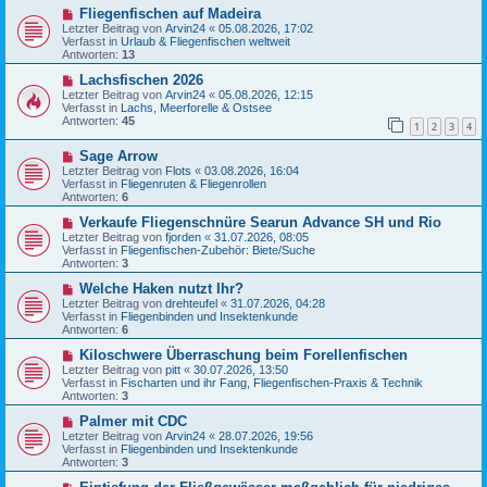
a
B
N
Fliegenfischen auf Madeira
g
e
e
Letzter Beitrag von
Arvin24
«
05.08.2026, 17:02
i
u
Verfasst in
Urlaub & Fliegenfischen weltweit
t
e
Antworten:
13
r
r
a
B
N
Lachsfischen 2026
g
e
e
Letzter Beitrag von
Arvin24
«
05.08.2026, 12:15
i
u
Verfasst in
Lachs, Meerforelle & Ostsee
t
e
Antworten:
45
1
2
3
4
r
r
a
B
N
g
Sage Arrow
e
e
i
Letzter Beitrag von
Flots
«
03.08.2026, 16:04
u
t
Verfasst in
Fliegenruten & Fliegenrollen
e
r
Antworten:
6
r
a
B
N
g
Verkaufe Fliegenschnüre Searun Advance SH und Rio
e
e
Letzter Beitrag von
fjorden
«
31.07.2026, 08:05
i
u
Verfasst in
Fliegenfischen-Zubehör: Biete/Suche
t
e
Antworten:
3
r
r
a
B
N
Welche Haken nutzt Ihr?
g
e
e
Letzter Beitrag von
drehteufel
«
31.07.2026, 04:28
i
u
Verfasst in
Fliegenbinden und Insektenkunde
t
e
Antworten:
6
r
r
a
B
N
Kiloschwere Überraschung beim Forellenfischen
g
e
e
Letzter Beitrag von
pitt
«
30.07.2026, 13:50
i
u
Verfasst in
Fischarten und ihr Fang, Fliegenfischen-Praxis & Technik
t
e
Antworten:
3
r
r
a
B
N
Palmer mit CDC
g
e
e
Letzter Beitrag von
Arvin24
«
28.07.2026, 19:56
i
u
Verfasst in
Fliegenbinden und Insektenkunde
t
e
Antworten:
3
r
r
a
B
N