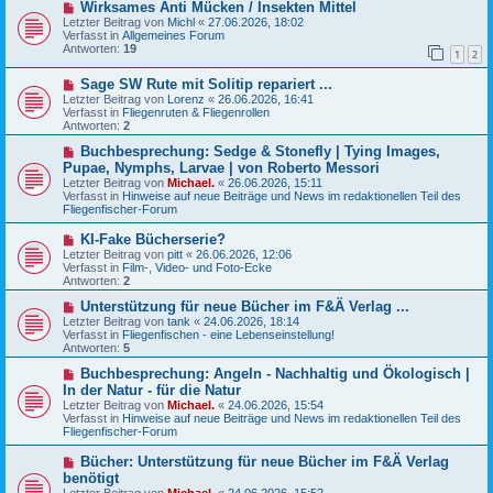
N
Wirksames Anti Mücken / Insekten Mittel
t
e
Letzter Beitrag von
Michl
«
27.06.2026, 18:02
r
u
Verfasst in
Allgemeines Forum
a
e
Antworten:
19
g
1
2
r
B
N
Sage SW Rute mit Solitip repariert ...
e
e
i
Letzter Beitrag von
Lorenz
«
26.06.2026, 16:41
u
t
Verfasst in
Fliegenruten & Fliegenrollen
e
r
Antworten:
2
r
a
B
N
g
Buchbesprechung: Sedge & Stonefly | Tying Images,
e
e
Pupae, Nymphs, Larvae | von Roberto Messori
i
u
Letzter Beitrag von
Michael.
«
26.06.2026, 15:11
t
e
Verfasst in
Hinweise auf neue Beiträge und News im redaktionellen Teil des
r
r
Fliegenfischer-Forum
a
B
g
e
N
KI-Fake Bücherserie?
i
e
Letzter Beitrag von
t
pitt
«
26.06.2026, 12:06
u
Verfasst in
r
Film-, Video- und Foto-Ecke
e
Antworten:
a
2
r
g
B
N
Unterstützung für neue Bücher im F&Ä Verlag ...
e
e
Letzter Beitrag von
tank
«
24.06.2026, 18:14
i
u
Verfasst in
Fliegenfischen - eine Lebenseinstellung!
t
e
Antworten:
5
r
r
a
B
N
Buchbesprechung: Angeln - Nachhaltig und Ökologisch |
g
e
e
In der Natur - für die Natur
i
u
Letzter Beitrag von
Michael.
«
24.06.2026, 15:54
t
e
Verfasst in
Hinweise auf neue Beiträge und News im redaktionellen Teil des
r
r
Fliegenfischer-Forum
a
B
g
e
N
Bücher: Unterstützung für neue Bücher im F&Ä Verlag
i
e
benötigt
t
u
r