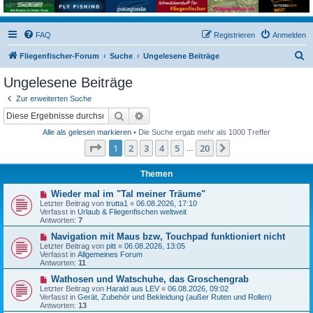
FAQ
Registrieren
Anmelden
S
Fliegenfischer-Forum
Suche
Ungelesene Beiträge
u
Ungelesene Beiträge
c
Zur erweiterten Suche
h
Suche
Erweiterte Suche
e
Alle als gelesen markieren
• Die Suche ergab mehr als 1000 Treffer
Seite
1
von
20
1
2
3
4
5
20
Nächste
…
Themen
N
Wieder mal im "Tal meiner Träume"
e
Letzter Beitrag von
trutta1
«
06.08.2026, 17:10
u
Verfasst in
Urlaub & Fliegenfischen weltweit
e
Antworten:
7
r
B
N
Navigation mit Maus bzw, Touchpad funktioniert nicht
e
e
Letzter Beitrag von
pitt
«
06.08.2026, 13:05
i
u
Verfasst in
Allgemeines Forum
t
e
Antworten:
11
r
r
a
B
N
Wathosen und Watschuhe, das Groschengrab
g
e
e
Letzter Beitrag von
Harald aus LEV
«
06.08.2026, 09:02
i
u
Verfasst in
Gerät, Zubehör und Bekleidung (außer Ruten und Rollen)
t
e
Antworten:
13
r
r