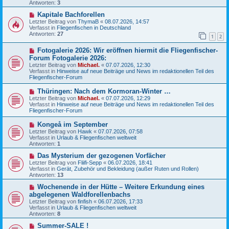
Antworten:
3
B
g
e
N
Kapitale Bachforellen
i
e
Letzter Beitrag von
ThymaB
«
08.07.2026, 14:57
t
u
Verfasst in
Fliegenfischen in Deutschland
r
e
Antworten:
27
a
1
2
r
g
B
N
Fotogalerie 2026: Wir eröffnen hiermit die Fliegenfischer-
e
e
i
Forum Fotogalerie 2026:
u
t
Letzter Beitrag von
Michael.
«
07.07.2026, 12:30
e
r
Verfasst in
Hinweise auf neue Beiträge und News im redaktionellen Teil des
r
a
Fliegenfischer-Forum
B
g
e
N
Thüringen: Nach dem Kormoran-Winter …
i
e
Letzter Beitrag von
t
Michael.
«
07.07.2026, 12:29
u
Verfasst in
r
Hinweise auf neue Beiträge und News im redaktionellen Teil des
e
Fliegenfischer-Forum
a
r
g
B
N
Kongeå im September
e
e
Letzter Beitrag von
Hawk
«
07.07.2026, 07:58
i
u
Verfasst in
Urlaub & Fliegenfischen weltweit
t
e
Antworten:
1
r
r
a
B
N
Das Mysterium der gezogenen Vorfächer
g
e
e
Letzter Beitrag von
Fliifi-Sepp
«
06.07.2026, 18:41
i
u
Verfasst in
Gerät, Zubehör und Bekleidung (außer Ruten und Rollen)
t
e
Antworten:
13
r
r
a
B
N
Wochenende in der Hütte – Weitere Erkundung eines
g
e
e
abgelegenen Waldforellenbachs
i
u
Letzter Beitrag von
finfish
«
06.07.2026, 17:33
t
e
Verfasst in
Urlaub & Fliegenfischen weltweit
r
r
Antworten:
8
a
B
g
e
N
Summer-SALE !
i