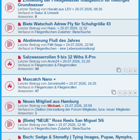
Eintiefung der Fließgewässer maßgeblich für niedriges
g
e
e
Grundwasser
i
u
Letzter Beitrag von
Harald aus LEV
«
26.07.2026, 08:26
t
e
Verfasst in
Natur & Umwelt
r
r
Antworten:
8
a
B
g
e
N
Biete Watschuh Adrew Fly für Schuhgröße 43
i
e
Letzter Beitrag von
Hans.
«
25.07.2026, 11:32
t
u
Verfasst in
Fliegenfischen-Zubehör: Biete/Suche
r
e
a
r
N
Abstimmung Fluß des Jahres
g
B
e
Letzter Beitrag von
Fliifi-Sepp
«
24.07.2026, 22:58
e
u
Verfasst in
Fliegenfischen - eine Lebenseinstellung!
i
e
t
r
N
Salzwasserrollen 9 bis 12 Wifra X-Pro
r
B
e
a
Letzter Beitrag von
Arvin24
«
20.07.2026, 21:20
e
u
g
Verfasst in
Fliegenruten & Fliegenrollen
i
e
Antworten:
40
t
1
2
3
r
r
B
a
N
Maxcatch Nano +
e
g
e
i
Letzter Beitrag von
Jeronimo66
«
19.07.2026, 16:25
u
t
Verfasst in
Fliegenruten & Fliegenrollen
e
r
Antworten:
47
1
2
3
4
r
a
B
g
N
Neues Mitglied aus Hamburg
e
e
i
Letzter Beitrag von
Michael.
«
15.07.2026, 20:59
u
t
Verfasst in
(Selbst-)Vorstellung der Forum-Mitglieder, bzw. neuer Mitglieder
e
r
Antworten:
1
r
a
B
N
g
(Biete) *NEUE" Ross Reels San Miguel 5/6
e
e
Letzter Beitrag von
Slein
«
15.07.2026, 12:46
i
u
Verfasst in
Fliegenfischen-Zubehör: Biete/Suche
t
e
r
r
N
Buch: Sedge & Stonefly | Tying Images, Pupae, Nymphs,
a
B
e