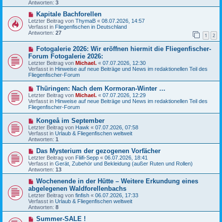
Antworten:
3
B
g
e
N
Kapitale Bachforellen
i
e
Letzter Beitrag von
ThymaB
«
08.07.2026, 14:57
t
u
Verfasst in
Fliegenfischen in Deutschland
r
e
Antworten:
27
a
1
2
r
g
B
N
Fotogalerie 2026: Wir eröffnen hiermit die Fliegenfischer-
e
e
i
Forum Fotogalerie 2026:
u
t
Letzter Beitrag von
Michael.
«
07.07.2026, 12:30
e
r
Verfasst in
Hinweise auf neue Beiträge und News im redaktionellen Teil des
r
a
Fliegenfischer-Forum
B
g
e
N
Thüringen: Nach dem Kormoran-Winter …
i
e
Letzter Beitrag von
t
Michael.
«
07.07.2026, 12:29
u
Verfasst in
r
Hinweise auf neue Beiträge und News im redaktionellen Teil des
e
Fliegenfischer-Forum
a
r
g
B
N
Kongeå im September
e
e
Letzter Beitrag von
Hawk
«
07.07.2026, 07:58
i
u
Verfasst in
Urlaub & Fliegenfischen weltweit
t
e
Antworten:
1
r
r
a
B
N
Das Mysterium der gezogenen Vorfächer
g
e
e
Letzter Beitrag von
Fliifi-Sepp
«
06.07.2026, 18:41
i
u
Verfasst in
Gerät, Zubehör und Bekleidung (außer Ruten und Rollen)
t
e
Antworten:
13
r
r
a
B
N
Wochenende in der Hütte – Weitere Erkundung eines
g
e
e
abgelegenen Waldforellenbachs
i
u
Letzter Beitrag von
finfish
«
06.07.2026, 17:33
t
e
Verfasst in
Urlaub & Fliegenfischen weltweit
r
r
Antworten:
8
a
B
g
e
N
Summer-SALE !
i