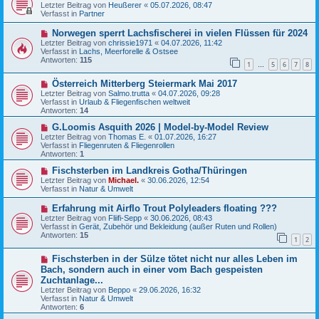
e
Letzter Beitrag von
Heußerer
«
05.07.2026, 08:47
t
u
Verfasst in
Partner
r
e
a
r
N
Norwegen sperrt Lachsfischerei in vielen Flüssen für 2024
g
B
e
Letzter Beitrag von
chrissie1971
«
04.07.2026, 11:42
e
u
Verfasst in
Lachs, Meerforelle & Ostsee
i
e
Antworten:
115
t
1
5
6
7
8
r
…
r
B
a
N
Österreich Mitterberg Steiermark Mai 2017
e
g
e
i
Letzter Beitrag von
Salmo.trutta
«
04.07.2026, 09:28
u
t
Verfasst in
Urlaub & Fliegenfischen weltweit
e
r
Antworten:
14
r
a
B
N
g
G.Loomis Asquith 2026 | Model-by-Model Review
e
e
Letzter Beitrag von
Thomas E.
«
01.07.2026, 16:27
i
u
Verfasst in
Fliegenruten & Fliegenrollen
t
e
Antworten:
1
r
r
a
B
N
Fischsterben im Landkreis Gotha/Thüringen
g
e
e
Letzter Beitrag von
Michael.
«
30.06.2026, 12:54
i
u
Verfasst in
Natur & Umwelt
t
e
r
r
N
Erfahrung mit Airflo Trout Polyleaders floating ???
a
B
e
Letzter Beitrag von
Fliifi-Sepp
«
30.06.2026, 08:43
g
e
u
Verfasst in
Gerät, Zubehör und Bekleidung (außer Ruten und Rollen)
i
e
Antworten:
15
t
1
2
r
r
B
a
N
Fischsterben in der Sülze tötet nicht nur alles Leben im
e
g
e
i
Bach, sondern auch in einer vom Bach gespeisten
u
t
Zuchtanlage...
e
r
Letzter Beitrag von
Beppo
«
29.06.2026, 16:32
r
a
Verfasst in
Natur & Umwelt
B
g
Antworten:
6
e
i