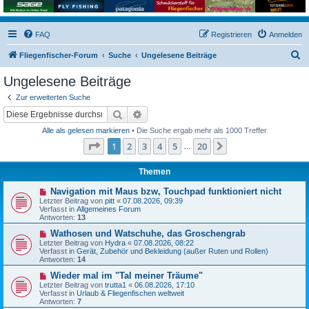
FAQ
Registrieren
Anmelden
S
Fliegenfischer-Forum
Suche
Ungelesene Beiträge
u
Ungelesene Beiträge
c
Zur erweiterten Suche
h
Suche
Erweiterte Suche
e
Alle als gelesen markieren
• Die Suche ergab mehr als 1000 Treffer
Seite
1
von
20
1
2
3
4
5
20
Nächste
…
Themen
N
Navigation mit Maus bzw, Touchpad funktioniert nicht
e
Letzter Beitrag von
pitt
«
07.08.2026, 09:39
u
Verfasst in
Allgemeines Forum
e
Antworten:
13
r
B
N
Wathosen und Watschuhe, das Groschengrab
e
e
Letzter Beitrag von
Hydra
«
07.08.2026, 08:22
i
u
Verfasst in
Gerät, Zubehör und Bekleidung (außer Ruten und Rollen)
t
e
Antworten:
14
r
r
a
B
N
Wieder mal im "Tal meiner Träume"
g
e
e
Letzter Beitrag von
trutta1
«
06.08.2026, 17:10
i
u
Verfasst in
Urlaub & Fliegenfischen weltweit
t
e
Antworten:
7
r
r