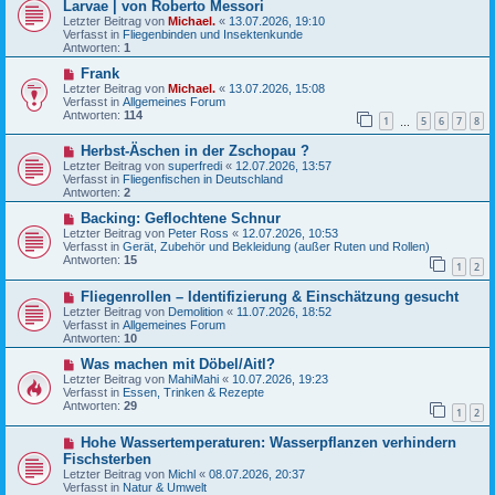
Larvae | von Roberto Messori
g
e
u
Letzter Beitrag von
i
Michael.
«
13.07.2026, 19:10
e
Verfasst in
t
Fliegenbinden und Insektenkunde
r
Antworten:
r
1
B
a
e
N
Frank
g
i
e
Letzter Beitrag von
Michael.
«
13.07.2026, 15:08
t
u
Verfasst in
Allgemeines Forum
r
e
Antworten:
114
a
1
5
6
7
8
r
…
g
B
N
Herbst-Äschen in der Zschopau ?
e
e
i
Letzter Beitrag von
superfredi
«
12.07.2026, 13:57
u
t
Verfasst in
Fliegenfischen in Deutschland
e
r
Antworten:
2
r
a
B
N
g
Backing: Geflochtene Schnur
e
e
Letzter Beitrag von
Peter Ross
«
12.07.2026, 10:53
i
u
Verfasst in
Gerät, Zubehör und Bekleidung (außer Ruten und Rollen)
t
e
Antworten:
15
1
2
r
r
a
B
N
g
Fliegenrollen – Identifizierung & Einschätzung gesucht
e
e
i
Letzter Beitrag von
Demolition
«
11.07.2026, 18:52
u
t
Verfasst in
Allgemeines Forum
e
r
Antworten:
10
r
a
B
N
g
Was machen mit Döbel/Aitl?
e
e
Letzter Beitrag von
MahiMahi
«
10.07.2026, 19:23
i
u
Verfasst in
Essen, Trinken & Rezepte
t
e
Antworten:
29
1
2
r
r
a
B
N
g
Hohe Wassertemperaturen: Wasserpflanzen verhindern
e
e
i
Fischsterben
u
t
Letzter Beitrag von
Michl
«
08.07.2026, 20:37
e
r
Verfasst in
Natur & Umwelt
r
a