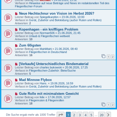
Letzter Beitrag von
Michael.
«
24.06.2026, 15:52
e
a
Verfasst in
Hinweise auf neue Beiträge und News im redaktionellen Teil des
r
g
Fliegenfischer-Forum
B
e
N
Neue Hechtschnur von Vision im Herbst 2026?
i
e
Letzter Beitrag von
t
Spiegelkarpfen
«
23.06.2026, 10:00
u
Verfasst in
r
Gerät, Zubehör und Bekleidung (außer Ruten und Rollen)
e
Antworten:
a
2
r
g
B
N
Kopenhagen - ein kniffliges Problem
e
e
Letzter Beitrag von
Norman506
«
21.06.2026, 21:45
i
u
Verfasst in
Urlaub & Fliegenfischen weltweit
t
e
Antworten:
10
r
r
a
B
N
Zum 60igsten
g
e
e
Letzter Beitrag von
MahiMahi
«
21.06.2026, 08:40
i
u
Verfasst in
Fliegenfischen in Deutschland
t
e
Antworten:
16
1
2
r
r
a
B
N
g
[Verkaufe] Unterschiedliches Bindematerial
e
e
i
Letzter Beitrag von
charles.bukowski
«
20.06.2026, 17:25
u
t
Verfasst in
Fliegenfischen-Zubehör: Biete/Suche
e
r
Antworten:
5
r
a
B
N
g
Mad Minnow Flybox
e
e
Letzter Beitrag von
Hans.
«
19.06.2026, 16:59
i
u
Verfasst in
Gerät, Zubehör und Bekleidung (außer Ruten und Rollen)
t
e
r
r
N
Gute Rolle mit minimalstem Gewicht
a
B
e
Letzter Beitrag von
felix
«
17.06.2026, 12:57
g
e
u
Verfasst in
Fliegenruten & Fliegenrollen
i
e
Antworten:
18
t
1
2
r
r
B
a
e
g
Seite
1
von
20
1
2
3
4
5
20
Nä
Die Suche ergab mehr als 1000 Treffer
i
…