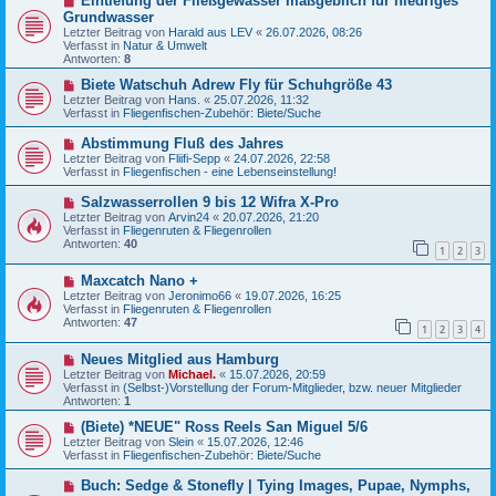
Eintiefung der Fließgewässer maßgeblich für niedriges
g
e
e
Grundwasser
i
u
Letzter Beitrag von
Harald aus LEV
«
26.07.2026, 08:26
t
e
Verfasst in
Natur & Umwelt
r
r
Antworten:
8
a
B
g
e
N
Biete Watschuh Adrew Fly für Schuhgröße 43
i
e
Letzter Beitrag von
Hans.
«
25.07.2026, 11:32
t
u
Verfasst in
Fliegenfischen-Zubehör: Biete/Suche
r
e
a
r
N
Abstimmung Fluß des Jahres
g
B
e
Letzter Beitrag von
Fliifi-Sepp
«
24.07.2026, 22:58
e
u
Verfasst in
Fliegenfischen - eine Lebenseinstellung!
i
e
t
r
N
Salzwasserrollen 9 bis 12 Wifra X-Pro
r
B
e
a
Letzter Beitrag von
Arvin24
«
20.07.2026, 21:20
e
u
g
Verfasst in
Fliegenruten & Fliegenrollen
i
e
Antworten:
40
t
1
2
3
r
r
B
a
N
Maxcatch Nano +
e
g
e
i
Letzter Beitrag von
Jeronimo66
«
19.07.2026, 16:25
u
t
Verfasst in
Fliegenruten & Fliegenrollen
e
r
Antworten:
47
1
2
3
4
r
a
B
g
N
Neues Mitglied aus Hamburg
e
e
i
Letzter Beitrag von
Michael.
«
15.07.2026, 20:59
u
t
Verfasst in
(Selbst-)Vorstellung der Forum-Mitglieder, bzw. neuer Mitglieder
e
r
Antworten:
1
r
a
B
N
g
(Biete) *NEUE" Ross Reels San Miguel 5/6
e
e
Letzter Beitrag von
Slein
«
15.07.2026, 12:46
i
u
Verfasst in
Fliegenfischen-Zubehör: Biete/Suche
t
e
r
r
N
Buch: Sedge & Stonefly | Tying Images, Pupae, Nymphs,
a
B
e