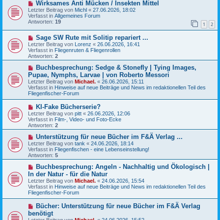
N
Wirksames Anti Mücken / Insekten Mittel
t
e
Letzter Beitrag von
Michl
«
27.06.2026, 18:02
r
u
Verfasst in
Allgemeines Forum
a
e
Antworten:
19
g
1
2
r
B
N
Sage SW Rute mit Solitip repariert ...
e
e
i
Letzter Beitrag von
Lorenz
«
26.06.2026, 16:41
u
t
Verfasst in
Fliegenruten & Fliegenrollen
e
r
Antworten:
2
r
a
B
N
g
Buchbesprechung: Sedge & Stonefly | Tying Images,
e
e
Pupae, Nymphs, Larvae | von Roberto Messori
i
u
Letzter Beitrag von
Michael.
«
26.06.2026, 15:11
t
e
Verfasst in
Hinweise auf neue Beiträge und News im redaktionellen Teil des
r
r
Fliegenfischer-Forum
a
B
g
e
N
KI-Fake Bücherserie?
i
e
Letzter Beitrag von
t
pitt
«
26.06.2026, 12:06
u
Verfasst in
r
Film-, Video- und Foto-Ecke
e
Antworten:
a
2
r
g
B
N
Unterstützung für neue Bücher im F&Ä Verlag ...
e
e
Letzter Beitrag von
tank
«
24.06.2026, 18:14
i
u
Verfasst in
Fliegenfischen - eine Lebenseinstellung!
t
e
Antworten:
5
r
r
a
B
N
Buchbesprechung: Angeln - Nachhaltig und Ökologisch |
g
e
e
In der Natur - für die Natur
i
u
Letzter Beitrag von
Michael.
«
24.06.2026, 15:54
t
e
Verfasst in
Hinweise auf neue Beiträge und News im redaktionellen Teil des
r
r
Fliegenfischer-Forum
a
B
g
e
N
Bücher: Unterstützung für neue Bücher im F&Ä Verlag
i
e
benötigt
t
u
r