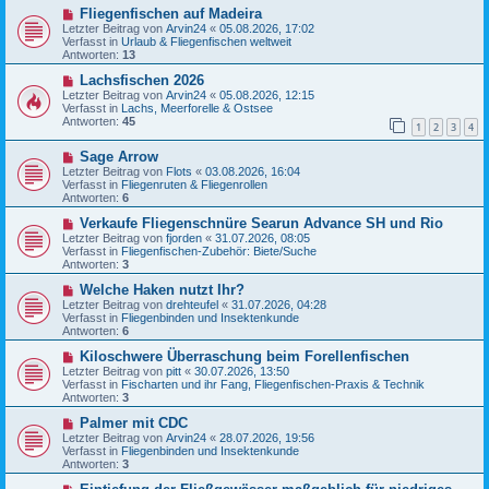
a
B
N
Fliegenfischen auf Madeira
g
e
e
Letzter Beitrag von
Arvin24
«
05.08.2026, 17:02
i
u
Verfasst in
Urlaub & Fliegenfischen weltweit
t
e
Antworten:
13
r
r
a
B
N
Lachsfischen 2026
g
e
e
Letzter Beitrag von
Arvin24
«
05.08.2026, 12:15
i
u
Verfasst in
Lachs, Meerforelle & Ostsee
t
e
Antworten:
45
1
2
3
4
r
r
a
B
N
g
Sage Arrow
e
e
i
Letzter Beitrag von
Flots
«
03.08.2026, 16:04
u
t
Verfasst in
Fliegenruten & Fliegenrollen
e
r
Antworten:
6
r
a
B
N
g
Verkaufe Fliegenschnüre Searun Advance SH und Rio
e
e
Letzter Beitrag von
fjorden
«
31.07.2026, 08:05
i
u
Verfasst in
Fliegenfischen-Zubehör: Biete/Suche
t
e
Antworten:
3
r
r
a
B
N
Welche Haken nutzt Ihr?
g
e
e
Letzter Beitrag von
drehteufel
«
31.07.2026, 04:28
i
u
Verfasst in
Fliegenbinden und Insektenkunde
t
e
Antworten:
6
r
r
a
B
N
Kiloschwere Überraschung beim Forellenfischen
g
e
e
Letzter Beitrag von
pitt
«
30.07.2026, 13:50
i
u
Verfasst in
Fischarten und ihr Fang, Fliegenfischen-Praxis & Technik
t
e
Antworten:
3
r
r
a
B
N
Palmer mit CDC
g
e
e
Letzter Beitrag von
Arvin24
«
28.07.2026, 19:56
i
u
Verfasst in
Fliegenbinden und Insektenkunde
t
e
Antworten:
3
r
r
a
B
N