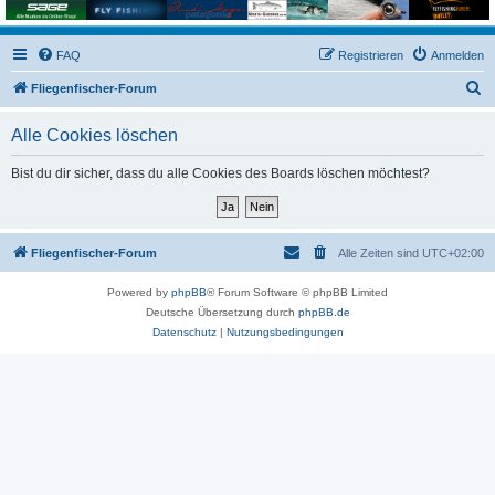
FAQ
Registrieren
Anmelden
S
Fliegenfischer-Forum
u
Alle Cookies löschen
c
h
Bist du dir sicher, dass du alle Cookies des Boards löschen möchtest?
e
Fliegenfischer-Forum
Alle Zeiten sind
UTC+02:00
Powered by
phpBB
® Forum Software © phpBB Limited
Deutsche Übersetzung durch
phpBB.de
Datenschutz
|
Nutzungsbedingungen