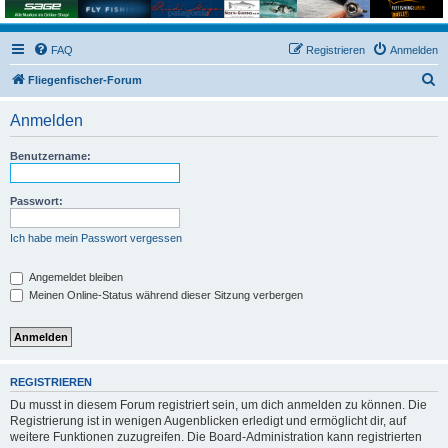
FAQ
Registrieren
Anmelden
S
Fliegenfischer-Forum
u
Anmelden
c
h
Benutzername:
e
Passwort:
Ich habe mein Passwort vergessen
Angemeldet bleiben
Meinen Online-Status während dieser Sitzung verbergen
REGISTRIEREN
Du musst in diesem Forum registriert sein, um dich anmelden zu können. Die
Registrierung ist in wenigen Augenblicken erledigt und ermöglicht dir, auf
weitere Funktionen zuzugreifen. Die Board-Administration kann registrierten