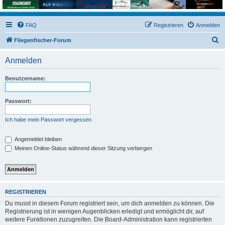
FAQ
Registrieren
Anmelden
S
Fliegenfischer-Forum
u
Anmelden
c
h
Benutzername:
e
Passwort:
Ich habe mein Passwort vergessen
Angemeldet bleiben
Meinen Online-Status während dieser Sitzung verbergen
REGISTRIEREN
Du musst in diesem Forum registriert sein, um dich anmelden zu können. Die
Registrierung ist in wenigen Augenblicken erledigt und ermöglicht dir, auf
weitere Funktionen zuzugreifen. Die Board-Administration kann registrierten