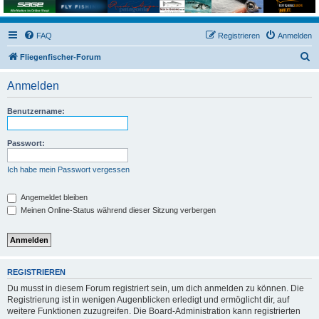
FAQ
Registrieren
Anmelden
S
Fliegenfischer-Forum
u
Anmelden
c
h
Benutzername:
e
Passwort:
Ich habe mein Passwort vergessen
Angemeldet bleiben
Meinen Online-Status während dieser Sitzung verbergen
REGISTRIEREN
Du musst in diesem Forum registriert sein, um dich anmelden zu können. Die
Registrierung ist in wenigen Augenblicken erledigt und ermöglicht dir, auf
weitere Funktionen zuzugreifen. Die Board-Administration kann registrierten