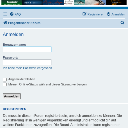
FAQ
Registrieren
Anmelden
S
Fliegenfischer-Forum
u
Anmelden
c
h
Benutzername:
e
Passwort:
Ich habe mein Passwort vergessen
Angemeldet bleiben
Meinen Online-Status während dieser Sitzung verbergen
REGISTRIEREN
Du musst in diesem Forum registriert sein, um dich anmelden zu können. Die
Registrierung ist in wenigen Augenblicken erledigt und ermöglicht dir, auf
weitere Funktionen zuzugreifen. Die Board-Administration kann registrierten