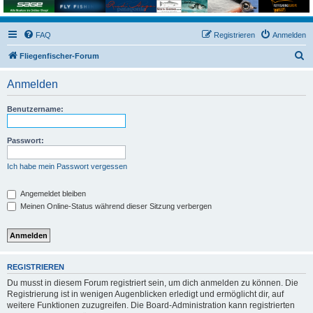
FAQ
Registrieren
Anmelden
S
Fliegenfischer-Forum
u
Anmelden
c
h
Benutzername:
e
Passwort:
Ich habe mein Passwort vergessen
Angemeldet bleiben
Meinen Online-Status während dieser Sitzung verbergen
REGISTRIEREN
Du musst in diesem Forum registriert sein, um dich anmelden zu können. Die
Registrierung ist in wenigen Augenblicken erledigt und ermöglicht dir, auf
weitere Funktionen zuzugreifen. Die Board-Administration kann registrierten