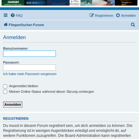
FAQ
Registrieren
Anmelden
S
Fliegenfischer-Forum
u
Anmelden
c
h
Benutzername:
e
Passwort:
Ich habe mein Passwort vergessen
Angemeldet bleiben
Meinen Online-Status während dieser Sitzung verbergen
REGISTRIEREN
Du musst in diesem Forum registriert sein, um dich anmelden zu können. Die
Registrierung ist in wenigen Augenblicken erledigt und ermöglicht dir, auf
weitere Funktionen zuzugreifen. Die Board-Administration kann registrierten