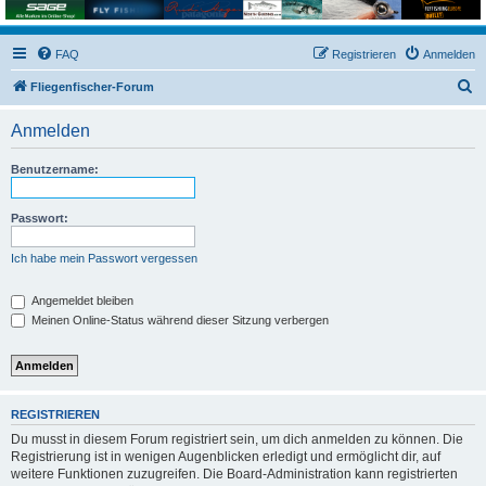
FAQ
Registrieren
Anmelden
S
Fliegenfischer-Forum
u
Anmelden
c
h
Benutzername:
e
Passwort:
Ich habe mein Passwort vergessen
Angemeldet bleiben
Meinen Online-Status während dieser Sitzung verbergen
REGISTRIEREN
Du musst in diesem Forum registriert sein, um dich anmelden zu können. Die
Registrierung ist in wenigen Augenblicken erledigt und ermöglicht dir, auf
weitere Funktionen zuzugreifen. Die Board-Administration kann registrierten