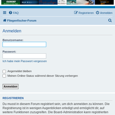
FAQ
Registrieren
Anmelden
S
Fliegenfischer-Forum
u
Anmelden
c
h
Benutzername:
e
Passwort:
Ich habe mein Passwort vergessen
Angemeldet bleiben
Meinen Online-Status während dieser Sitzung verbergen
REGISTRIEREN
Du musst in diesem Forum registriert sein, um dich anmelden zu können. Die
Registrierung ist in wenigen Augenblicken erledigt und ermöglicht dir, auf
weitere Funktionen zuzugreifen. Die Board-Administration kann registrierten