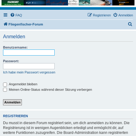
FAQ
Registrieren
Anmelden
S
Fliegenfischer-Forum
u
Anmelden
c
h
Benutzername:
e
Passwort:
Ich habe mein Passwort vergessen
Angemeldet bleiben
Meinen Online-Status während dieser Sitzung verbergen
REGISTRIEREN
Du musst in diesem Forum registriert sein, um dich anmelden zu können. Die
Registrierung ist in wenigen Augenblicken erledigt und ermöglicht dir, auf
weitere Funktionen zuzugreifen. Die Board-Administration kann registrierten