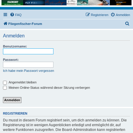
FAQ
Registrieren
Anmelden
S
Fliegenfischer-Forum
u
Anmelden
c
h
Benutzername:
e
Passwort:
Ich habe mein Passwort vergessen
Angemeldet bleiben
Meinen Online-Status während dieser Sitzung verbergen
REGISTRIEREN
Du musst in diesem Forum registriert sein, um dich anmelden zu können. Die
Registrierung ist in wenigen Augenblicken erledigt und ermöglicht dir, auf
weitere Funktionen zuzugreifen. Die Board-Administration kann registrierten