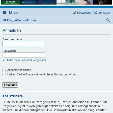
FAQ
Registrieren
Anmelden
S
Fliegenfischer-Forum
u
Anmelden
c
h
Benutzername:
e
Passwort:
Ich habe mein Passwort vergessen
Angemeldet bleiben
Meinen Online-Status während dieser Sitzung verbergen
REGISTRIEREN
Du musst in diesem Forum registriert sein, um dich anmelden zu können. Die
Registrierung ist in wenigen Augenblicken erledigt und ermöglicht dir, auf
weitere Funktionen zuzugreifen. Die Board-Administration kann registrierten