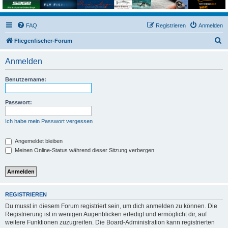
FAQ
Registrieren
Anmelden
S
Fliegenfischer-Forum
u
Anmelden
c
h
Benutzername:
e
Passwort:
Ich habe mein Passwort vergessen
Angemeldet bleiben
Meinen Online-Status während dieser Sitzung verbergen
REGISTRIEREN
Du musst in diesem Forum registriert sein, um dich anmelden zu können. Die
Registrierung ist in wenigen Augenblicken erledigt und ermöglicht dir, auf
weitere Funktionen zuzugreifen. Die Board-Administration kann registrierten