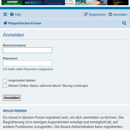
FAQ
Registrieren
Anmelden
S
Fliegenfischer-Forum
u
Anmelden
c
h
Benutzername:
e
Passwort:
Ich habe mein Passwort vergessen
Angemeldet bleiben
Meinen Online-Status während dieser Sitzung verbergen
REGISTRIEREN
Du musst in diesem Forum registriert sein, um dich anmelden zu können. Die
Registrierung ist in wenigen Augenblicken erledigt und ermöglicht dir, auf
weitere Funktionen zuzugreifen. Die Board-Administration kann registrierten