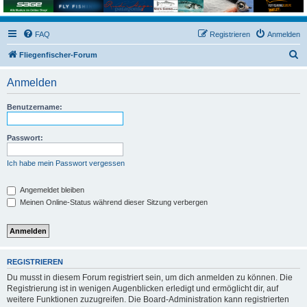
FAQ
Registrieren
Anmelden
S
Fliegenfischer-Forum
u
Anmelden
c
h
Benutzername:
e
Passwort:
Ich habe mein Passwort vergessen
Angemeldet bleiben
Meinen Online-Status während dieser Sitzung verbergen
REGISTRIEREN
Du musst in diesem Forum registriert sein, um dich anmelden zu können. Die
Registrierung ist in wenigen Augenblicken erledigt und ermöglicht dir, auf
weitere Funktionen zuzugreifen. Die Board-Administration kann registrierten