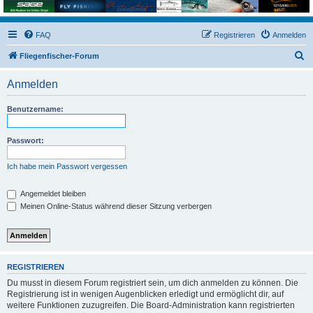
FAQ
Registrieren
Anmelden
S
Fliegenfischer-Forum
u
Anmelden
c
h
Benutzername:
e
Passwort:
Ich habe mein Passwort vergessen
Angemeldet bleiben
Meinen Online-Status während dieser Sitzung verbergen
REGISTRIEREN
Du musst in diesem Forum registriert sein, um dich anmelden zu können. Die
Registrierung ist in wenigen Augenblicken erledigt und ermöglicht dir, auf
weitere Funktionen zuzugreifen. Die Board-Administration kann registrierten