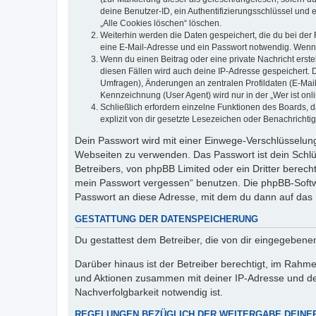
deine Benutzer-ID, ein Authentifizierungsschlüssel und 
„Alle Cookies löschen“ löschen.
Weiterhin werden die Daten gespeichert, die du bei der 
eine E-Mail-Adresse und ein Passwort notwendig. Wenn du
Wenn du einen Beitrag oder eine private Nachricht erste
diesen Fällen wird auch deine IP-Adresse gespeichert. 
Umfragen), Änderungen an zentralen Profildaten (E-Mai
Kennzeichnung (User Agent) wird nur in der „Wer ist onl
Schließlich erfordern einzelne Funktionen des Boards,
explizit von dir gesetzte Lesezeichen oder Benachrichti
Dein Passwort wird mit einer Einwege-Verschlüsselung 
Webseiten zu verwenden. Das Passwort ist dein Schlü
Betreibers, von phpBB Limited oder ein Dritter berec
mein Passwort vergessen“ benutzen. Die phpBB-Softw
Passwort an diese Adresse, mit dem du dann auf das 
GESTATTUNG DER DATENSPEICHERUNG
Du gestattest dem Betreiber, die von dir eingegeben
Darüber hinaus ist der Betreiber berechtigt, im Rahm
und Aktionen zusammen mit deiner IP-Adresse und de
Nachverfolgbarkeit notwendig ist.
REGELUNGEN BEZÜGLICH DER WEITERGABE DEINE