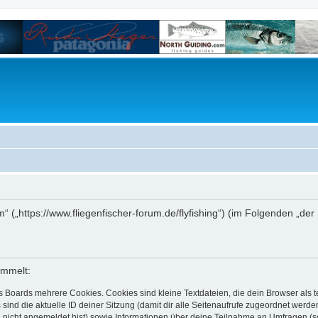
um“ („https://www.fliegenfischer-forum.de/flyfishing“) (im Folgenden „d
ammelt:
s Boards mehrere Cookies. Cookies sind kleine Textdateien, die dein Browser als
 sind die aktuelle ID deiner Sitzung (damit dir alle Seitenaufrufe zugeordnet werd
u nicht angemeldet bist) sowie Informationen über deine Teilnahme an Umfragen (s