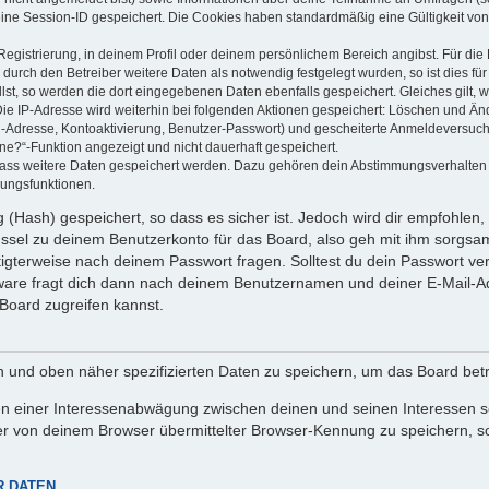
eine Session-ID gespeichert. Die Cookies haben standardmäßig eine Gültigkeit von 
Registrierung, in deinem Profil oder deinem persönlichem Bereich angibst. Für di
rch den Betreiber weitere Daten als notwendig festgelegt wurden, so ist dies für 
llst, so werden die dort eingegebenen Daten ebenfalls gespeichert. Gleiches gilt, 
Die IP-Adresse wird weiterhin bei folgenden Aktionen gespeichert: Löschen und Än
l-Adresse, Kontoaktivierung, Benutzer-Passwort) und gescheiterte Anmeldeversuch
ine?“-Funktion angezeigt und nicht dauerhaft gespeichert.
 dass weitere Daten gespeichert werden. Dazu gehören dein Abstimmungsverhalten
gungsfunktionen.
(Hash) gespeichert, so dass es sicher ist. Jedoch wird dir empfohlen, 
ssel zu deinem Benutzerkonto für das Board, also geh mit ihm sorgsam
htigterweise nach deinem Passwort fragen. Solltest du dein Passwort v
are fragt dich dann nach deinem Benutzernamen und deiner E-Mail-Ad
Board zugreifen kannst.
en und oben näher spezifizierten Daten zu speichern, um das Board bet
en einer Interessenabwägung zwischen deinen und seinen Interessen sow
r von deinem Browser übermittelter Browser-Kennung zu speichern, so
R DATEN