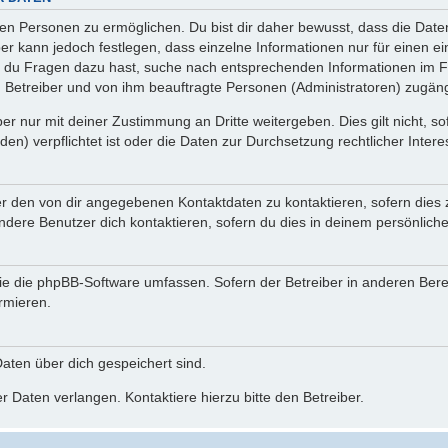
n Personen zu ermöglichen. Du bist dir daher bewusst, dass die Daten d
ber kann jedoch festlegen, dass einzelne Informationen nur für einen ei
n du Fragen dazu hast, suche nach entsprechenden Informationen im Fo
n Betreiber und von ihm beauftragte Personen (Administratoren) zugäng
r nur mit deiner Zustimmung an Dritte weitergeben. Dies gilt nicht, s
n) verpflichtet ist oder die Daten zur Durchsetzung rechtlicher Interes
er den von dir angegebenen Kontaktdaten zu kontaktieren, sofern dies 
andere Benutzer dich kontaktieren, sofern du dies in deinem persönliche
, die die phpBB-Software umfassen. Sofern der Betreiber in anderen Be
ormieren.
 Daten über dich gespeichert sind.
 Daten verlangen. Kontaktiere hierzu bitte den Betreiber.