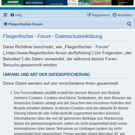
FAQ
Registrieren
Anmelden
S
Fliegenfischer-Forum
u
Fliegenfischer - Forum - Datenschutzerklärung
c
h
Diese Richtlinie beschreibt, wie „Fliegenfischer - Forum“
(„https://www.fliegenfischer-forum.de/flyfishing“) (im Folgenden „der
e
Betreiber“) die Daten verwendet, die während deines Foren-
Besuchs gesammelt werden.
UMFANG UND ART DER DATENSPEICHERUNG
Deine Daten werden auf vier verschiedene Arten gesammelt:
Die Forensoftware phpBB erstellt bei deinem Besuch des Boards
mehrere Cookies. Cookies sind kleine Textdateien, die dein Browser als
temporäre Dateien ablegt und die zwischen den einzelnen Aufrufen des
Boards erhalten bleiben. In diesen Cookies sind die aktuelle ID deiner
Sitzung (damit dir alle Seitenaufrufe zugeordnet werden können),
Informationen über die von dir gelesenen Beiträge (zur Markierung
dieser als gelesen/ungelesen; sofern du nicht angemeldet bist) sowie
Informationen über deine Teilnahme an Umfragen (sofern du nicht
angemeldet bist) gespeichert. Ferner werden deine Benutzer-ID, ein