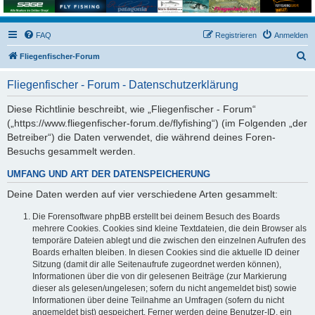
FAQ
Registrieren
Anmelden
S
Fliegenfischer-Forum
u
Fliegenfischer - Forum - Datenschutzerklärung
c
h
Diese Richtlinie beschreibt, wie „Fliegenfischer - Forum“
(„https://www.fliegenfischer-forum.de/flyfishing“) (im Folgenden „der
e
Betreiber“) die Daten verwendet, die während deines Foren-
Besuchs gesammelt werden.
UMFANG UND ART DER DATENSPEICHERUNG
Deine Daten werden auf vier verschiedene Arten gesammelt:
Die Forensoftware phpBB erstellt bei deinem Besuch des Boards
mehrere Cookies. Cookies sind kleine Textdateien, die dein Browser als
temporäre Dateien ablegt und die zwischen den einzelnen Aufrufen des
Boards erhalten bleiben. In diesen Cookies sind die aktuelle ID deiner
Sitzung (damit dir alle Seitenaufrufe zugeordnet werden können),
Informationen über die von dir gelesenen Beiträge (zur Markierung
dieser als gelesen/ungelesen; sofern du nicht angemeldet bist) sowie
Informationen über deine Teilnahme an Umfragen (sofern du nicht
angemeldet bist) gespeichert. Ferner werden deine Benutzer-ID, ein