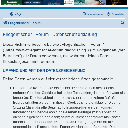
FAQ
Registrieren
Anmelden
S
Fliegenfischer-Forum
u
Fliegenfischer - Forum - Datenschutzerklärung
c
h
Diese Richtlinie beschreibt, wie „Fliegenfischer - Forum“
(„https://www.fliegenfischer-forum.de/flyfishing“) (im Folgenden „der
e
Betreiber“) die Daten verwendet, die während deines Foren-
Besuchs gesammelt werden.
UMFANG UND ART DER DATENSPEICHERUNG
Deine Daten werden auf vier verschiedene Arten gesammelt:
Die Forensoftware phpBB erstellt bei deinem Besuch des Boards
mehrere Cookies. Cookies sind kleine Textdateien, die dein Browser als
temporäre Dateien ablegt und die zwischen den einzelnen Aufrufen des
Boards erhalten bleiben. In diesen Cookies sind die aktuelle ID deiner
Sitzung (damit dir alle Seitenaufrufe zugeordnet werden können),
Informationen über die von dir gelesenen Beiträge (zur Markierung
dieser als gelesen/ungelesen; sofern du nicht angemeldet bist) sowie
Informationen über deine Teilnahme an Umfragen (sofern du nicht
angemeldet bist) gespeichert. Ferner werden deine Benutzer-ID, ein