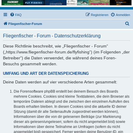
FAQ
Registrieren
Anmelden
S
Fliegenfischer-Forum
u
Fliegenfischer - Forum - Datenschutzerklärung
c
h
Diese Richtlinie beschreibt, wie „Fliegenfischer - Forum“
(„https://www.fliegenfischer-forum.de/flyfishing“) (im Folgenden „der
e
Betreiber“) die Daten verwendet, die während deines Foren-
Besuchs gesammelt werden.
UMFANG UND ART DER DATENSPEICHERUNG
Deine Daten werden auf vier verschiedene Arten gesammelt:
Die Forensoftware phpBB erstellt bei deinem Besuch des Boards
mehrere Cookies. Cookies sind kleine Textdateien, die dein Browser als
temporäre Dateien ablegt und die zwischen den einzelnen Aufrufen des
Boards erhalten bleiben. In diesen Cookies sind die aktuelle ID deiner
Sitzung (damit dir alle Seitenaufrufe zugeordnet werden können),
Informationen über die von dir gelesenen Beiträge (zur Markierung
dieser als gelesen/ungelesen; sofern du nicht angemeldet bist) sowie
Informationen über deine Teilnahme an Umfragen (sofern du nicht
angemeldet bist) gespeichert. Ferner werden deine Benutzer-ID, ein