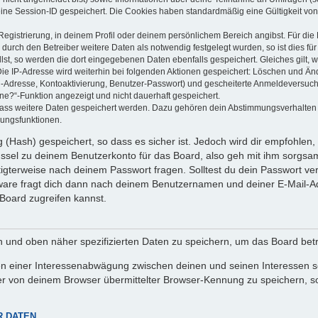
eine Session-ID gespeichert. Die Cookies haben standardmäßig eine Gültigkeit von 
Registrierung, in deinem Profil oder deinem persönlichem Bereich angibst. Für di
rch den Betreiber weitere Daten als notwendig festgelegt wurden, so ist dies für 
llst, so werden die dort eingegebenen Daten ebenfalls gespeichert. Gleiches gilt, 
Die IP-Adresse wird weiterhin bei folgenden Aktionen gespeichert: Löschen und Än
l-Adresse, Kontoaktivierung, Benutzer-Passwort) und gescheiterte Anmeldeversuch
ine?“-Funktion angezeigt und nicht dauerhaft gespeichert.
 dass weitere Daten gespeichert werden. Dazu gehören dein Abstimmungsverhalten
gungsfunktionen.
(Hash) gespeichert, so dass es sicher ist. Jedoch wird dir empfohlen, 
ssel zu deinem Benutzerkonto für das Board, also geh mit ihm sorgsam
htigterweise nach deinem Passwort fragen. Solltest du dein Passwort v
are fragt dich dann nach deinem Benutzernamen und deiner E-Mail-Ad
Board zugreifen kannst.
en und oben näher spezifizierten Daten zu speichern, um das Board bet
en einer Interessenabwägung zwischen deinen und seinen Interessen sow
r von deinem Browser übermittelter Browser-Kennung zu speichern, so
R DATEN