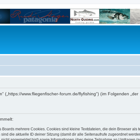
um“ („https://www.fliegenfischer-forum.de/flyfishing“) (im Folgenden „d
ammelt:
s Boards mehrere Cookies. Cookies sind kleine Textdateien, die dein Browser als
 sind die aktuelle ID deiner Sitzung (damit dir alle Seitenaufrufe zugeordnet werd
u nicht angemeldet bist) sowie Informationen über deine Teilnahme an Umfragen (s