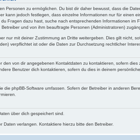
n Personen zu ermöglichen. Du bist dir daher bewusst, dass die Daten d
ber kann jedoch festlegen, dass einzelne Informationen nur für einen ei
n du Fragen dazu hast, suche nach entsprechenden Informationen im Fo
n Betreiber und von ihm beauftragte Personen (Administratoren) zugäng
r nur mit deiner Zustimmung an Dritte weitergeben. Dies gilt nicht, s
n) verpflichtet ist oder die Daten zur Durchsetzung rechtlicher Interes
er den von dir angegebenen Kontaktdaten zu kontaktieren, sofern dies 
andere Benutzer dich kontaktieren, sofern du dies in deinem persönliche
, die die phpBB-Software umfassen. Sofern der Betreiber in anderen Be
ormieren.
 Daten über dich gespeichert sind.
 Daten verlangen. Kontaktiere hierzu bitte den Betreiber.