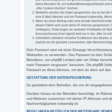
deine Benutzer-ID, ein Authentifizierungsschlüssel und 
„Alle Cookies löschen“ löschen.
Weiterhin werden die Daten gespeichert, die du bei der 
eine E-Mail-Adresse und ein Passwort notwendig. Wenn du
Wenn du einen Beitrag oder eine private Nachricht erste
diesen Fällen wird auch deine IP-Adresse gespeichert. 
Umfragen), Änderungen an zentralen Profildaten (E-Mai
Kennzeichnung (User Agent) wird nur in der „Wer ist onl
Schließlich erfordern einzelne Funktionen des Boards,
explizit von dir gesetzte Lesezeichen oder Benachrichti
Dein Passwort wird mit einer Einwege-Verschlüsselung 
Webseiten zu verwenden. Das Passwort ist dein Schlü
Betreibers, von phpBB Limited oder ein Dritter berec
mein Passwort vergessen“ benutzen. Die phpBB-Softw
Passwort an diese Adresse, mit dem du dann auf das 
GESTATTUNG DER DATENSPEICHERUNG
Du gestattest dem Betreiber, die von dir eingegeben
Darüber hinaus ist der Betreiber berechtigt, im Rahm
und Aktionen zusammen mit deiner IP-Adresse und de
Nachverfolgbarkeit notwendig ist.
REGELUNGEN BEZÜGLICH DER WEITERGABE DEINE