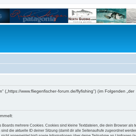
um“ („https://www.fliegenfischer-forum.de/flyfishing“) (im Folgenden „d
ammelt:
s Boards mehrere Cookies. Cookies sind kleine Textdateien, die dein Browser als
 sind die aktuelle ID deiner Sitzung (damit dir alle Seitenaufrufe zugeordnet werd
u nicht angemeldet bist) sowie Informationen über deine Teilnahme an Umfragen (s