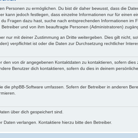
n Personen zu ermöglichen. Du bist dir daher bewusst, dass die Daten d
ber kann jedoch festlegen, dass einzelne Informationen nur für einen ei
n du Fragen dazu hast, suche nach entsprechenden Informationen im Fo
n Betreiber und von ihm beauftragte Personen (Administratoren) zugäng
r nur mit deiner Zustimmung an Dritte weitergeben. Dies gilt nicht, s
n) verpflichtet ist oder die Daten zur Durchsetzung rechtlicher Interes
er den von dir angegebenen Kontaktdaten zu kontaktieren, sofern dies 
andere Benutzer dich kontaktieren, sofern du dies in deinem persönliche
, die die phpBB-Software umfassen. Sofern der Betreiber in anderen Be
ormieren.
 Daten über dich gespeichert sind.
 Daten verlangen. Kontaktiere hierzu bitte den Betreiber.