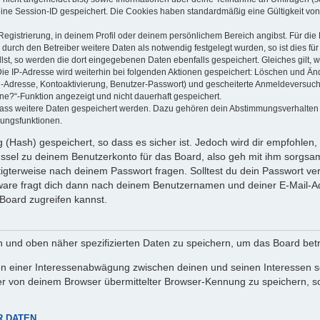
eine Session-ID gespeichert. Die Cookies haben standardmäßig eine Gültigkeit von 
Registrierung, in deinem Profil oder deinem persönlichem Bereich angibst. Für di
rch den Betreiber weitere Daten als notwendig festgelegt wurden, so ist dies für 
llst, so werden die dort eingegebenen Daten ebenfalls gespeichert. Gleiches gilt, 
Die IP-Adresse wird weiterhin bei folgenden Aktionen gespeichert: Löschen und Än
l-Adresse, Kontoaktivierung, Benutzer-Passwort) und gescheiterte Anmeldeversuch
ine?“-Funktion angezeigt und nicht dauerhaft gespeichert.
 dass weitere Daten gespeichert werden. Dazu gehören dein Abstimmungsverhalten
gungsfunktionen.
(Hash) gespeichert, so dass es sicher ist. Jedoch wird dir empfohlen, 
ssel zu deinem Benutzerkonto für das Board, also geh mit ihm sorgsam
htigterweise nach deinem Passwort fragen. Solltest du dein Passwort v
are fragt dich dann nach deinem Benutzernamen und deiner E-Mail-Ad
Board zugreifen kannst.
en und oben näher spezifizierten Daten zu speichern, um das Board bet
en einer Interessenabwägung zwischen deinen und seinen Interessen sow
r von deinem Browser übermittelter Browser-Kennung zu speichern, so
R DATEN