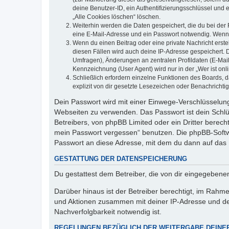
deine Benutzer-ID, ein Authentifizierungsschlüssel und 
„Alle Cookies löschen“ löschen.
Weiterhin werden die Daten gespeichert, die du bei der 
eine E-Mail-Adresse und ein Passwort notwendig. Wenn du
Wenn du einen Beitrag oder eine private Nachricht erste
diesen Fällen wird auch deine IP-Adresse gespeichert. 
Umfragen), Änderungen an zentralen Profildaten (E-Mai
Kennzeichnung (User Agent) wird nur in der „Wer ist onl
Schließlich erfordern einzelne Funktionen des Boards,
explizit von dir gesetzte Lesezeichen oder Benachrichti
Dein Passwort wird mit einer Einwege-Verschlüsselung 
Webseiten zu verwenden. Das Passwort ist dein Schlü
Betreibers, von phpBB Limited oder ein Dritter berec
mein Passwort vergessen“ benutzen. Die phpBB-Softw
Passwort an diese Adresse, mit dem du dann auf das 
GESTATTUNG DER DATENSPEICHERUNG
Du gestattest dem Betreiber, die von dir eingegeben
Darüber hinaus ist der Betreiber berechtigt, im Rahm
und Aktionen zusammen mit deiner IP-Adresse und de
Nachverfolgbarkeit notwendig ist.
REGELUNGEN BEZÜGLICH DER WEITERGABE DEINE