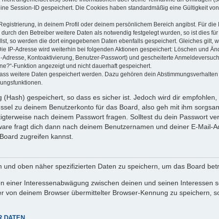
eine Session-ID gespeichert. Die Cookies haben standardmäßig eine Gültigkeit von 
Registrierung, in deinem Profil oder deinem persönlichem Bereich angibst. Für di
rch den Betreiber weitere Daten als notwendig festgelegt wurden, so ist dies für 
llst, so werden die dort eingegebenen Daten ebenfalls gespeichert. Gleiches gilt, 
Die IP-Adresse wird weiterhin bei folgenden Aktionen gespeichert: Löschen und Än
l-Adresse, Kontoaktivierung, Benutzer-Passwort) und gescheiterte Anmeldeversuch
ine?“-Funktion angezeigt und nicht dauerhaft gespeichert.
 dass weitere Daten gespeichert werden. Dazu gehören dein Abstimmungsverhalten
gungsfunktionen.
(Hash) gespeichert, so dass es sicher ist. Jedoch wird dir empfohlen, 
ssel zu deinem Benutzerkonto für das Board, also geh mit ihm sorgsam
htigterweise nach deinem Passwort fragen. Solltest du dein Passwort v
are fragt dich dann nach deinem Benutzernamen und deiner E-Mail-Ad
Board zugreifen kannst.
en und oben näher spezifizierten Daten zu speichern, um das Board bet
en einer Interessenabwägung zwischen deinen und seinen Interessen sow
r von deinem Browser übermittelter Browser-Kennung zu speichern, so
R DATEN