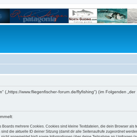
um“ („https://www.fliegenfischer-forum.de/flyfishing“) (im Folgenden „d
ammelt:
s Boards mehrere Cookies. Cookies sind kleine Textdateien, die dein Browser als
 sind die aktuelle ID deiner Sitzung (damit dir alle Seitenaufrufe zugeordnet werd
u nicht angemeldet bist) sowie Informationen über deine Teilnahme an Umfragen (s