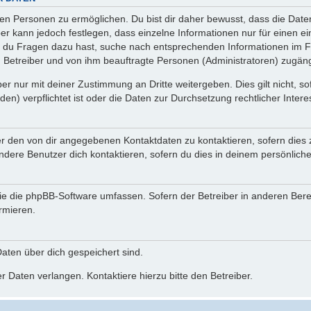
n Personen zu ermöglichen. Du bist dir daher bewusst, dass die Daten d
ber kann jedoch festlegen, dass einzelne Informationen nur für einen ei
n du Fragen dazu hast, suche nach entsprechenden Informationen im Fo
n Betreiber und von ihm beauftragte Personen (Administratoren) zugäng
r nur mit deiner Zustimmung an Dritte weitergeben. Dies gilt nicht, s
n) verpflichtet ist oder die Daten zur Durchsetzung rechtlicher Interes
er den von dir angegebenen Kontaktdaten zu kontaktieren, sofern dies 
andere Benutzer dich kontaktieren, sofern du dies in deinem persönliche
, die die phpBB-Software umfassen. Sofern der Betreiber in anderen Be
ormieren.
 Daten über dich gespeichert sind.
 Daten verlangen. Kontaktiere hierzu bitte den Betreiber.