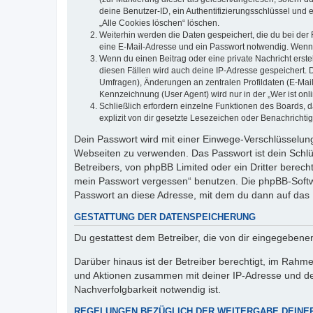
deine Benutzer-ID, ein Authentifizierungsschlüssel und 
„Alle Cookies löschen“ löschen.
Weiterhin werden die Daten gespeichert, die du bei der 
eine E-Mail-Adresse und ein Passwort notwendig. Wenn du
Wenn du einen Beitrag oder eine private Nachricht erste
diesen Fällen wird auch deine IP-Adresse gespeichert. 
Umfragen), Änderungen an zentralen Profildaten (E-Mai
Kennzeichnung (User Agent) wird nur in der „Wer ist onl
Schließlich erfordern einzelne Funktionen des Boards,
explizit von dir gesetzte Lesezeichen oder Benachrichti
Dein Passwort wird mit einer Einwege-Verschlüsselung 
Webseiten zu verwenden. Das Passwort ist dein Schlü
Betreibers, von phpBB Limited oder ein Dritter berec
mein Passwort vergessen“ benutzen. Die phpBB-Softw
Passwort an diese Adresse, mit dem du dann auf das 
GESTATTUNG DER DATENSPEICHERUNG
Du gestattest dem Betreiber, die von dir eingegeben
Darüber hinaus ist der Betreiber berechtigt, im Rahm
und Aktionen zusammen mit deiner IP-Adresse und de
Nachverfolgbarkeit notwendig ist.
REGELUNGEN BEZÜGLICH DER WEITERGABE DEINE