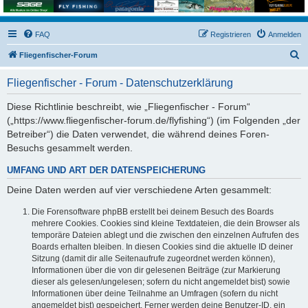
FAQ
Registrieren
Anmelden
S
Fliegenfischer-Forum
u
Fliegenfischer - Forum - Datenschutzerklärung
c
h
Diese Richtlinie beschreibt, wie „Fliegenfischer - Forum“
(„https://www.fliegenfischer-forum.de/flyfishing“) (im Folgenden „der
e
Betreiber“) die Daten verwendet, die während deines Foren-
Besuchs gesammelt werden.
UMFANG UND ART DER DATENSPEICHERUNG
Deine Daten werden auf vier verschiedene Arten gesammelt:
Die Forensoftware phpBB erstellt bei deinem Besuch des Boards
mehrere Cookies. Cookies sind kleine Textdateien, die dein Browser als
temporäre Dateien ablegt und die zwischen den einzelnen Aufrufen des
Boards erhalten bleiben. In diesen Cookies sind die aktuelle ID deiner
Sitzung (damit dir alle Seitenaufrufe zugeordnet werden können),
Informationen über die von dir gelesenen Beiträge (zur Markierung
dieser als gelesen/ungelesen; sofern du nicht angemeldet bist) sowie
Informationen über deine Teilnahme an Umfragen (sofern du nicht
angemeldet bist) gespeichert. Ferner werden deine Benutzer-ID, ein