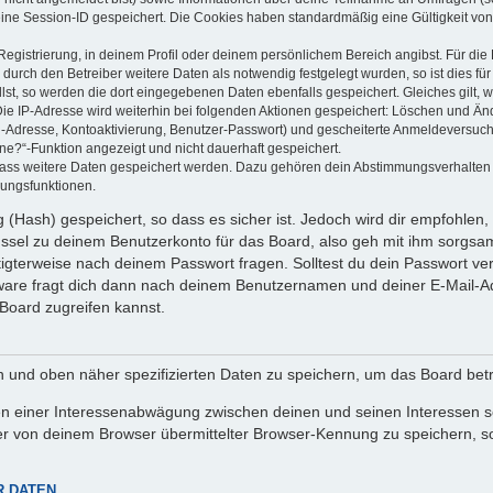
eine Session-ID gespeichert. Die Cookies haben standardmäßig eine Gültigkeit von 
Registrierung, in deinem Profil oder deinem persönlichem Bereich angibst. Für di
rch den Betreiber weitere Daten als notwendig festgelegt wurden, so ist dies für 
llst, so werden die dort eingegebenen Daten ebenfalls gespeichert. Gleiches gilt, 
Die IP-Adresse wird weiterhin bei folgenden Aktionen gespeichert: Löschen und Än
l-Adresse, Kontoaktivierung, Benutzer-Passwort) und gescheiterte Anmeldeversuch
ine?“-Funktion angezeigt und nicht dauerhaft gespeichert.
 dass weitere Daten gespeichert werden. Dazu gehören dein Abstimmungsverhalten
gungsfunktionen.
(Hash) gespeichert, so dass es sicher ist. Jedoch wird dir empfohlen, 
ssel zu deinem Benutzerkonto für das Board, also geh mit ihm sorgsam
htigterweise nach deinem Passwort fragen. Solltest du dein Passwort v
are fragt dich dann nach deinem Benutzernamen und deiner E-Mail-Ad
Board zugreifen kannst.
en und oben näher spezifizierten Daten zu speichern, um das Board bet
en einer Interessenabwägung zwischen deinen und seinen Interessen sow
r von deinem Browser übermittelter Browser-Kennung zu speichern, so
R DATEN