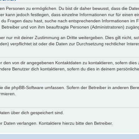
n Personen zu ermöglichen. Du bist dir daher bewusst, dass die Daten d
ber kann jedoch festlegen, dass einzelne Informationen nur für einen ei
n du Fragen dazu hast, suche nach entsprechenden Informationen im Fo
n Betreiber und von ihm beauftragte Personen (Administratoren) zugäng
r nur mit deiner Zustimmung an Dritte weitergeben. Dies gilt nicht, s
n) verpflichtet ist oder die Daten zur Durchsetzung rechtlicher Interes
er den von dir angegebenen Kontaktdaten zu kontaktieren, sofern dies 
andere Benutzer dich kontaktieren, sofern du dies in deinem persönliche
, die die phpBB-Software umfassen. Sofern der Betreiber in anderen Be
ormieren.
 Daten über dich gespeichert sind.
 Daten verlangen. Kontaktiere hierzu bitte den Betreiber.