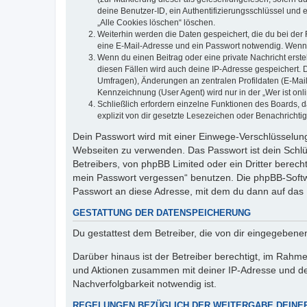
deine Benutzer-ID, ein Authentifizierungsschlüssel und 
„Alle Cookies löschen“ löschen.
Weiterhin werden die Daten gespeichert, die du bei der 
eine E-Mail-Adresse und ein Passwort notwendig. Wenn du
Wenn du einen Beitrag oder eine private Nachricht erste
diesen Fällen wird auch deine IP-Adresse gespeichert. 
Umfragen), Änderungen an zentralen Profildaten (E-Mai
Kennzeichnung (User Agent) wird nur in der „Wer ist onl
Schließlich erfordern einzelne Funktionen des Boards,
explizit von dir gesetzte Lesezeichen oder Benachrichti
Dein Passwort wird mit einer Einwege-Verschlüsselung 
Webseiten zu verwenden. Das Passwort ist dein Schlü
Betreibers, von phpBB Limited oder ein Dritter berec
mein Passwort vergessen“ benutzen. Die phpBB-Softw
Passwort an diese Adresse, mit dem du dann auf das 
GESTATTUNG DER DATENSPEICHERUNG
Du gestattest dem Betreiber, die von dir eingegeben
Darüber hinaus ist der Betreiber berechtigt, im Rahm
und Aktionen zusammen mit deiner IP-Adresse und de
Nachverfolgbarkeit notwendig ist.
REGELUNGEN BEZÜGLICH DER WEITERGABE DEINE