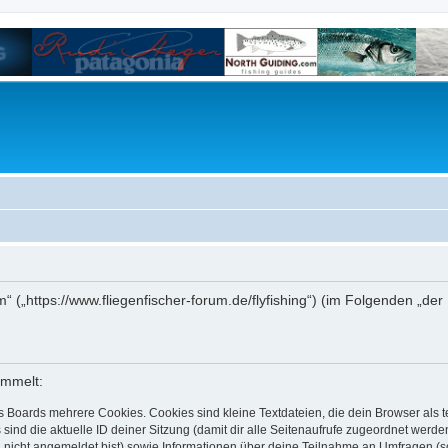
um“ („https://www.fliegenfischer-forum.de/flyfishing“) (im Folgenden „d
ammelt:
s Boards mehrere Cookies. Cookies sind kleine Textdateien, die dein Browser als
 sind die aktuelle ID deiner Sitzung (damit dir alle Seitenaufrufe zugeordnet werd
u nicht angemeldet bist) sowie Informationen über deine Teilnahme an Umfragen (s