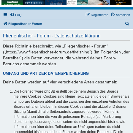
FAQ
Registrieren
Anmelden
S
Fliegenfischer-Forum
u
Fliegenfischer - Forum - Datenschutzerklärung
c
h
Diese Richtlinie beschreibt, wie „Fliegenfischer - Forum“
(„https://www.fliegenfischer-forum.de/flyfishing“) (im Folgenden „der
e
Betreiber“) die Daten verwendet, die während deines Foren-
Besuchs gesammelt werden.
UMFANG UND ART DER DATENSPEICHERUNG
Deine Daten werden auf vier verschiedene Arten gesammelt:
Die Forensoftware phpBB erstellt bei deinem Besuch des Boards
mehrere Cookies. Cookies sind kleine Textdateien, die dein Browser als
temporäre Dateien ablegt und die zwischen den einzelnen Aufrufen des
Boards erhalten bleiben. In diesen Cookies sind die aktuelle ID deiner
Sitzung (damit dir alle Seitenaufrufe zugeordnet werden können),
Informationen über die von dir gelesenen Beiträge (zur Markierung
dieser als gelesen/ungelesen; sofern du nicht angemeldet bist) sowie
Informationen über deine Teilnahme an Umfragen (sofern du nicht
angemeldet bist) gespeichert. Ferner werden deine Benutzer-ID, ein