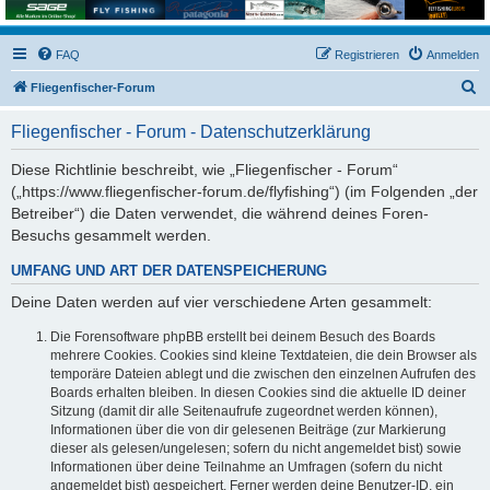
FAQ
Registrieren
Anmelden
S
Fliegenfischer-Forum
u
Fliegenfischer - Forum - Datenschutzerklärung
c
h
Diese Richtlinie beschreibt, wie „Fliegenfischer - Forum“
(„https://www.fliegenfischer-forum.de/flyfishing“) (im Folgenden „der
e
Betreiber“) die Daten verwendet, die während deines Foren-
Besuchs gesammelt werden.
UMFANG UND ART DER DATENSPEICHERUNG
Deine Daten werden auf vier verschiedene Arten gesammelt:
Die Forensoftware phpBB erstellt bei deinem Besuch des Boards
mehrere Cookies. Cookies sind kleine Textdateien, die dein Browser als
temporäre Dateien ablegt und die zwischen den einzelnen Aufrufen des
Boards erhalten bleiben. In diesen Cookies sind die aktuelle ID deiner
Sitzung (damit dir alle Seitenaufrufe zugeordnet werden können),
Informationen über die von dir gelesenen Beiträge (zur Markierung
dieser als gelesen/ungelesen; sofern du nicht angemeldet bist) sowie
Informationen über deine Teilnahme an Umfragen (sofern du nicht
angemeldet bist) gespeichert. Ferner werden deine Benutzer-ID, ein