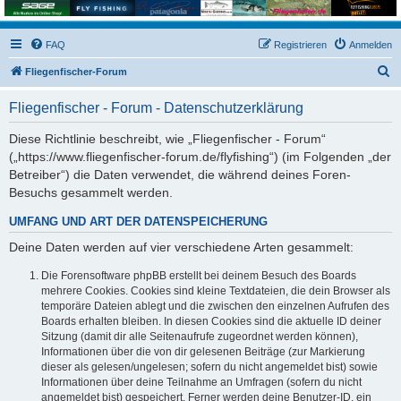
FAQ
Registrieren
Anmelden
S
Fliegenfischer-Forum
u
Fliegenfischer - Forum - Datenschutzerklärung
c
h
Diese Richtlinie beschreibt, wie „Fliegenfischer - Forum“
(„https://www.fliegenfischer-forum.de/flyfishing“) (im Folgenden „der
e
Betreiber“) die Daten verwendet, die während deines Foren-
Besuchs gesammelt werden.
UMFANG UND ART DER DATENSPEICHERUNG
Deine Daten werden auf vier verschiedene Arten gesammelt:
Die Forensoftware phpBB erstellt bei deinem Besuch des Boards
mehrere Cookies. Cookies sind kleine Textdateien, die dein Browser als
temporäre Dateien ablegt und die zwischen den einzelnen Aufrufen des
Boards erhalten bleiben. In diesen Cookies sind die aktuelle ID deiner
Sitzung (damit dir alle Seitenaufrufe zugeordnet werden können),
Informationen über die von dir gelesenen Beiträge (zur Markierung
dieser als gelesen/ungelesen; sofern du nicht angemeldet bist) sowie
Informationen über deine Teilnahme an Umfragen (sofern du nicht
angemeldet bist) gespeichert. Ferner werden deine Benutzer-ID, ein