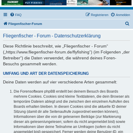
FAQ
Registrieren
Anmelden
S
Fliegenfischer-Forum
u
Fliegenfischer - Forum - Datenschutzerklärung
c
h
Diese Richtlinie beschreibt, wie „Fliegenfischer - Forum“
(„https://www.fliegenfischer-forum.de/flyfishing“) (im Folgenden „der
e
Betreiber“) die Daten verwendet, die während deines Foren-
Besuchs gesammelt werden.
UMFANG UND ART DER DATENSPEICHERUNG
Deine Daten werden auf vier verschiedene Arten gesammelt:
Die Forensoftware phpBB erstellt bei deinem Besuch des Boards
mehrere Cookies. Cookies sind kleine Textdateien, die dein Browser als
temporäre Dateien ablegt und die zwischen den einzelnen Aufrufen des
Boards erhalten bleiben. In diesen Cookies sind die aktuelle ID deiner
Sitzung (damit dir alle Seitenaufrufe zugeordnet werden können),
Informationen über die von dir gelesenen Beiträge (zur Markierung
dieser als gelesen/ungelesen; sofern du nicht angemeldet bist) sowie
Informationen über deine Teilnahme an Umfragen (sofern du nicht
angemeldet bist) gespeichert. Ferner werden deine Benutzer-ID, ein