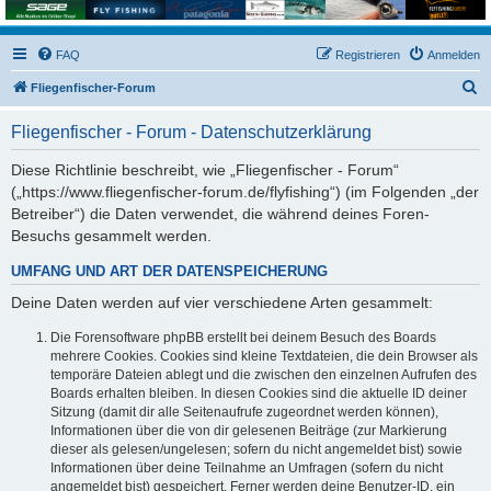
FAQ
Registrieren
Anmelden
S
Fliegenfischer-Forum
u
Fliegenfischer - Forum - Datenschutzerklärung
c
h
Diese Richtlinie beschreibt, wie „Fliegenfischer - Forum“
(„https://www.fliegenfischer-forum.de/flyfishing“) (im Folgenden „der
e
Betreiber“) die Daten verwendet, die während deines Foren-
Besuchs gesammelt werden.
UMFANG UND ART DER DATENSPEICHERUNG
Deine Daten werden auf vier verschiedene Arten gesammelt:
Die Forensoftware phpBB erstellt bei deinem Besuch des Boards
mehrere Cookies. Cookies sind kleine Textdateien, die dein Browser als
temporäre Dateien ablegt und die zwischen den einzelnen Aufrufen des
Boards erhalten bleiben. In diesen Cookies sind die aktuelle ID deiner
Sitzung (damit dir alle Seitenaufrufe zugeordnet werden können),
Informationen über die von dir gelesenen Beiträge (zur Markierung
dieser als gelesen/ungelesen; sofern du nicht angemeldet bist) sowie
Informationen über deine Teilnahme an Umfragen (sofern du nicht
angemeldet bist) gespeichert. Ferner werden deine Benutzer-ID, ein