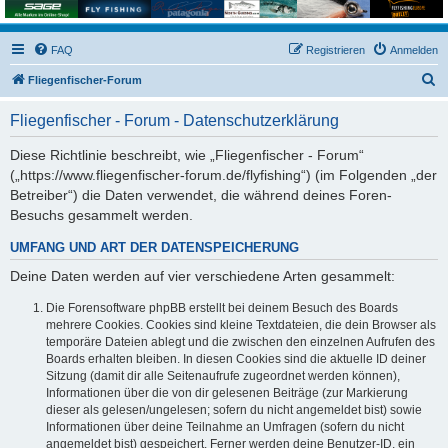
FAQ
Registrieren
Anmelden
S
Fliegenfischer-Forum
u
Fliegenfischer - Forum - Datenschutzerklärung
c
h
Diese Richtlinie beschreibt, wie „Fliegenfischer - Forum“
(„https://www.fliegenfischer-forum.de/flyfishing“) (im Folgenden „der
e
Betreiber“) die Daten verwendet, die während deines Foren-
Besuchs gesammelt werden.
UMFANG UND ART DER DATENSPEICHERUNG
Deine Daten werden auf vier verschiedene Arten gesammelt:
Die Forensoftware phpBB erstellt bei deinem Besuch des Boards
mehrere Cookies. Cookies sind kleine Textdateien, die dein Browser als
temporäre Dateien ablegt und die zwischen den einzelnen Aufrufen des
Boards erhalten bleiben. In diesen Cookies sind die aktuelle ID deiner
Sitzung (damit dir alle Seitenaufrufe zugeordnet werden können),
Informationen über die von dir gelesenen Beiträge (zur Markierung
dieser als gelesen/ungelesen; sofern du nicht angemeldet bist) sowie
Informationen über deine Teilnahme an Umfragen (sofern du nicht
angemeldet bist) gespeichert. Ferner werden deine Benutzer-ID, ein