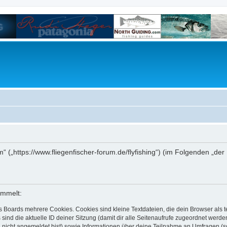
um“ („https://www.fliegenfischer-forum.de/flyfishing“) (im Folgenden „d
ammelt:
s Boards mehrere Cookies. Cookies sind kleine Textdateien, die dein Browser als
 sind die aktuelle ID deiner Sitzung (damit dir alle Seitenaufrufe zugeordnet werd
u nicht angemeldet bist) sowie Informationen über deine Teilnahme an Umfragen (s