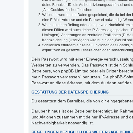
deine Benutzer-ID, ein Authentifizierungsschlüssel und 
„Alle Cookies löschen“ löschen.
Weiterhin werden die Daten gespeichert, die du bei der 
eine E-Mail-Adresse und ein Passwort notwendig. Wenn du
Wenn du einen Beitrag oder eine private Nachricht erste
diesen Fällen wird auch deine IP-Adresse gespeichert. 
Umfragen), Änderungen an zentralen Profildaten (E-Mai
Kennzeichnung (User Agent) wird nur in der „Wer ist onl
Schließlich erfordern einzelne Funktionen des Boards,
explizit von dir gesetzte Lesezeichen oder Benachrichti
Dein Passwort wird mit einer Einwege-Verschlüsselung 
Webseiten zu verwenden. Das Passwort ist dein Schlü
Betreibers, von phpBB Limited oder ein Dritter berec
mein Passwort vergessen“ benutzen. Die phpBB-Softw
Passwort an diese Adresse, mit dem du dann auf das 
GESTATTUNG DER DATENSPEICHERUNG
Du gestattest dem Betreiber, die von dir eingegeben
Darüber hinaus ist der Betreiber berechtigt, im Rahm
und Aktionen zusammen mit deiner IP-Adresse und de
Nachverfolgbarkeit notwendig ist.
REGELUNGEN BEZÜGLICH DER WEITERGABE DEINE