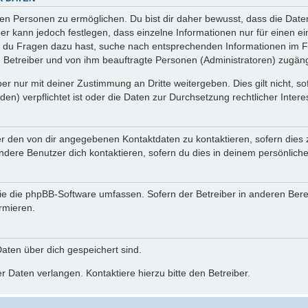
n Personen zu ermöglichen. Du bist dir daher bewusst, dass die Daten d
ber kann jedoch festlegen, dass einzelne Informationen nur für einen ei
n du Fragen dazu hast, suche nach entsprechenden Informationen im Fo
n Betreiber und von ihm beauftragte Personen (Administratoren) zugäng
r nur mit deiner Zustimmung an Dritte weitergeben. Dies gilt nicht, s
n) verpflichtet ist oder die Daten zur Durchsetzung rechtlicher Interes
er den von dir angegebenen Kontaktdaten zu kontaktieren, sofern dies 
andere Benutzer dich kontaktieren, sofern du dies in deinem persönliche
, die die phpBB-Software umfassen. Sofern der Betreiber in anderen Be
ormieren.
 Daten über dich gespeichert sind.
 Daten verlangen. Kontaktiere hierzu bitte den Betreiber.