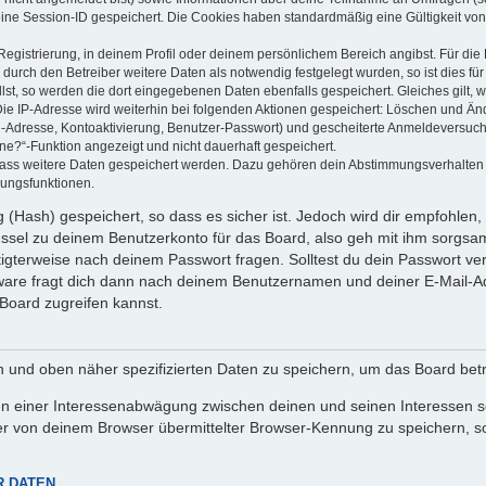
eine Session-ID gespeichert. Die Cookies haben standardmäßig eine Gültigkeit von 
Registrierung, in deinem Profil oder deinem persönlichem Bereich angibst. Für di
rch den Betreiber weitere Daten als notwendig festgelegt wurden, so ist dies für 
llst, so werden die dort eingegebenen Daten ebenfalls gespeichert. Gleiches gilt, 
Die IP-Adresse wird weiterhin bei folgenden Aktionen gespeichert: Löschen und Än
l-Adresse, Kontoaktivierung, Benutzer-Passwort) und gescheiterte Anmeldeversuch
ine?“-Funktion angezeigt und nicht dauerhaft gespeichert.
 dass weitere Daten gespeichert werden. Dazu gehören dein Abstimmungsverhalten
gungsfunktionen.
(Hash) gespeichert, so dass es sicher ist. Jedoch wird dir empfohlen, 
ssel zu deinem Benutzerkonto für das Board, also geh mit ihm sorgsam
htigterweise nach deinem Passwort fragen. Solltest du dein Passwort v
are fragt dich dann nach deinem Benutzernamen und deiner E-Mail-Ad
Board zugreifen kannst.
en und oben näher spezifizierten Daten zu speichern, um das Board bet
en einer Interessenabwägung zwischen deinen und seinen Interessen sow
r von deinem Browser übermittelter Browser-Kennung zu speichern, so
R DATEN