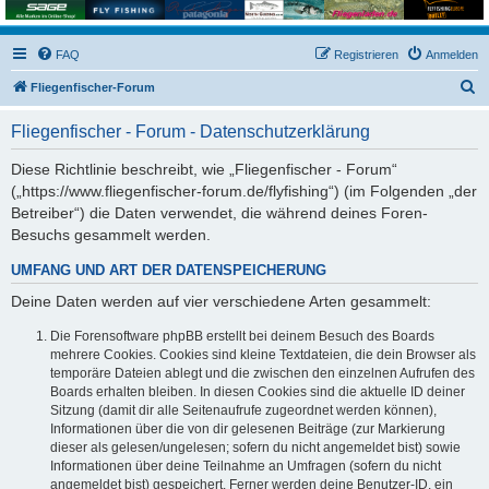
FAQ
Registrieren
Anmelden
S
Fliegenfischer-Forum
u
Fliegenfischer - Forum - Datenschutzerklärung
c
h
Diese Richtlinie beschreibt, wie „Fliegenfischer - Forum“
(„https://www.fliegenfischer-forum.de/flyfishing“) (im Folgenden „der
e
Betreiber“) die Daten verwendet, die während deines Foren-
Besuchs gesammelt werden.
UMFANG UND ART DER DATENSPEICHERUNG
Deine Daten werden auf vier verschiedene Arten gesammelt:
Die Forensoftware phpBB erstellt bei deinem Besuch des Boards
mehrere Cookies. Cookies sind kleine Textdateien, die dein Browser als
temporäre Dateien ablegt und die zwischen den einzelnen Aufrufen des
Boards erhalten bleiben. In diesen Cookies sind die aktuelle ID deiner
Sitzung (damit dir alle Seitenaufrufe zugeordnet werden können),
Informationen über die von dir gelesenen Beiträge (zur Markierung
dieser als gelesen/ungelesen; sofern du nicht angemeldet bist) sowie
Informationen über deine Teilnahme an Umfragen (sofern du nicht
angemeldet bist) gespeichert. Ferner werden deine Benutzer-ID, ein