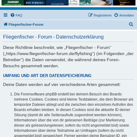
FAQ
Registrieren
Anmelden
S
Fliegenfischer-Forum
u
Fliegenfischer - Forum - Datenschutzerklärung
c
h
Diese Richtlinie beschreibt, wie „Fliegenfischer - Forum“
(„https://www.fliegenfischer-forum.de/flyfishing“) (im Folgenden „der
e
Betreiber“) die Daten verwendet, die während deines Foren-
Besuchs gesammelt werden.
UMFANG UND ART DER DATENSPEICHERUNG
Deine Daten werden auf vier verschiedene Arten gesammelt:
Die Forensoftware phpBB erstellt bei deinem Besuch des Boards
mehrere Cookies. Cookies sind kleine Textdateien, die dein Browser als
temporäre Dateien ablegt und die zwischen den einzelnen Aufrufen des
Boards erhalten bleiben. In diesen Cookies sind die aktuelle ID deiner
Sitzung (damit dir alle Seitenaufrufe zugeordnet werden können),
Informationen über die von dir gelesenen Beiträge (zur Markierung
dieser als gelesen/ungelesen; sofern du nicht angemeldet bist) sowie
Informationen über deine Teilnahme an Umfragen (sofern du nicht
angemeldet bist) gespeichert. Ferner werden deine Benutzer-ID, ein