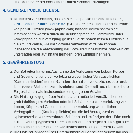
sind, dem Betreiber oder einem Dritten Schaden zuzufügen.
4. GENERAL PUBLIC LICENSE
Du nimmst zur Kenntnis, dass es sich bei phpBB um eine unter der „
GNU General Public License v2
“ (GPL) bereitgestellten Foren-Software
von phpBB Limited (www.phpbb.com) handelt; deutschsprachige
Informationen werden durch die deutschsprachige Community unter
www.phpbb.de zur Verfügung gestellt. Beide haben keinen Einfluss auf
die Art und Weise, wie die Software verwendet wird. Sie können
insbesondere die Verwendung der Software für bestimmte Zwecke nicht
untersagen oder auf Inhalte fremder Foren Einfluss nehmen.
5. GEWÄHRLEISTUNG
Der Betreiber haftet mit Ausnahme der Verletzung von Leben, Körper
und Gesundheit und der Verletzung wesentlicher Vertragspflichten
(Kardinalpflichten) nur für Schäden, die auf ein vorsätzliches oder grob
fahrlässiges Verhalten zurückzuführen sind. Dies gilt auch für mittelbare
Folgeschäden wie insbesondere entgangenen Gewinn.
Die Haftung ist gegenüber Verbrauchern außer bei vorsätzlichem oder
grob fahrlässigem Verhalten oder bei Schäden aus der Verletzung von
Leben, Körper und Gesundheit und der Verletzung wesentlicher
Vertragspflichten (Kardinalpflichten) auf die bei Vertragsschluss
typischerweise vorhersehbaren Schäden und im übrigen der Höhe nach
auf die vertragstypischen Durchschnittsschäden begrenzt. Dies gilt auch
für mittelbare Folgeschäden wie insbesondere entgangenen Gewinn.
Die Haftung ist gegenüber Unternehmern außer bei der Verletzung von