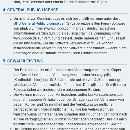
sind, dem Betreiber oder einem Dritten Schaden zuzufügen.
4. GENERAL PUBLIC LICENSE
Du nimmst zur Kenntnis, dass es sich bei phpBB um eine unter der „
GNU General Public License v2
“ (GPL) bereitgestellten Foren-Software
von phpBB Limited (www.phpbb.com) handelt; deutschsprachige
Informationen werden durch die deutschsprachige Community unter
www.phpbb.de zur Verfügung gestellt. Beide haben keinen Einfluss auf
die Art und Weise, wie die Software verwendet wird. Sie können
insbesondere die Verwendung der Software für bestimmte Zwecke nicht
untersagen oder auf Inhalte fremder Foren Einfluss nehmen.
5. GEWÄHRLEISTUNG
Der Betreiber haftet mit Ausnahme der Verletzung von Leben, Körper
und Gesundheit und der Verletzung wesentlicher Vertragspflichten
(Kardinalpflichten) nur für Schäden, die auf ein vorsätzliches oder grob
fahrlässiges Verhalten zurückzuführen sind. Dies gilt auch für mittelbare
Folgeschäden wie insbesondere entgangenen Gewinn.
Die Haftung ist gegenüber Verbrauchern außer bei vorsätzlichem oder
grob fahrlässigem Verhalten oder bei Schäden aus der Verletzung von
Leben, Körper und Gesundheit und der Verletzung wesentlicher
Vertragspflichten (Kardinalpflichten) auf die bei Vertragsschluss
typischerweise vorhersehbaren Schäden und im übrigen der Höhe nach
auf die vertragstypischen Durchschnittsschäden begrenzt. Dies gilt auch
für mittelbare Folgeschäden wie insbesondere entgangenen Gewinn.
Die Haftung ist gegenüber Unternehmern außer bei der Verletzung von