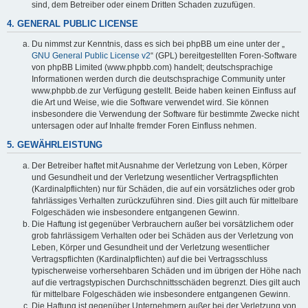
sind, dem Betreiber oder einem Dritten Schaden zuzufügen.
4. GENERAL PUBLIC LICENSE
Du nimmst zur Kenntnis, dass es sich bei phpBB um eine unter der „
GNU General Public License v2
“ (GPL) bereitgestellten Foren-Software
von phpBB Limited (www.phpbb.com) handelt; deutschsprachige
Informationen werden durch die deutschsprachige Community unter
www.phpbb.de zur Verfügung gestellt. Beide haben keinen Einfluss auf
die Art und Weise, wie die Software verwendet wird. Sie können
insbesondere die Verwendung der Software für bestimmte Zwecke nicht
untersagen oder auf Inhalte fremder Foren Einfluss nehmen.
5. GEWÄHRLEISTUNG
Der Betreiber haftet mit Ausnahme der Verletzung von Leben, Körper
und Gesundheit und der Verletzung wesentlicher Vertragspflichten
(Kardinalpflichten) nur für Schäden, die auf ein vorsätzliches oder grob
fahrlässiges Verhalten zurückzuführen sind. Dies gilt auch für mittelbare
Folgeschäden wie insbesondere entgangenen Gewinn.
Die Haftung ist gegenüber Verbrauchern außer bei vorsätzlichem oder
grob fahrlässigem Verhalten oder bei Schäden aus der Verletzung von
Leben, Körper und Gesundheit und der Verletzung wesentlicher
Vertragspflichten (Kardinalpflichten) auf die bei Vertragsschluss
typischerweise vorhersehbaren Schäden und im übrigen der Höhe nach
auf die vertragstypischen Durchschnittsschäden begrenzt. Dies gilt auch
für mittelbare Folgeschäden wie insbesondere entgangenen Gewinn.
Die Haftung ist gegenüber Unternehmern außer bei der Verletzung von