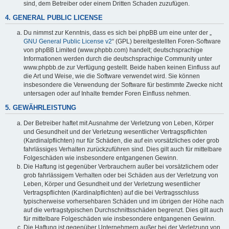
sind, dem Betreiber oder einem Dritten Schaden zuzufügen.
4. GENERAL PUBLIC LICENSE
Du nimmst zur Kenntnis, dass es sich bei phpBB um eine unter der „
GNU General Public License v2
“ (GPL) bereitgestellten Foren-Software
von phpBB Limited (www.phpbb.com) handelt; deutschsprachige
Informationen werden durch die deutschsprachige Community unter
www.phpbb.de zur Verfügung gestellt. Beide haben keinen Einfluss auf
die Art und Weise, wie die Software verwendet wird. Sie können
insbesondere die Verwendung der Software für bestimmte Zwecke nicht
untersagen oder auf Inhalte fremder Foren Einfluss nehmen.
5. GEWÄHRLEISTUNG
Der Betreiber haftet mit Ausnahme der Verletzung von Leben, Körper
und Gesundheit und der Verletzung wesentlicher Vertragspflichten
(Kardinalpflichten) nur für Schäden, die auf ein vorsätzliches oder grob
fahrlässiges Verhalten zurückzuführen sind. Dies gilt auch für mittelbare
Folgeschäden wie insbesondere entgangenen Gewinn.
Die Haftung ist gegenüber Verbrauchern außer bei vorsätzlichem oder
grob fahrlässigem Verhalten oder bei Schäden aus der Verletzung von
Leben, Körper und Gesundheit und der Verletzung wesentlicher
Vertragspflichten (Kardinalpflichten) auf die bei Vertragsschluss
typischerweise vorhersehbaren Schäden und im übrigen der Höhe nach
auf die vertragstypischen Durchschnittsschäden begrenzt. Dies gilt auch
für mittelbare Folgeschäden wie insbesondere entgangenen Gewinn.
Die Haftung ist gegenüber Unternehmern außer bei der Verletzung von